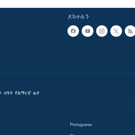
ይከተሉን
ት ሰዓት የአማርኛ ዜና
Portuguese