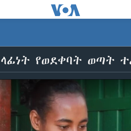
ሓላፊነት የወደቀባት ወጣት 