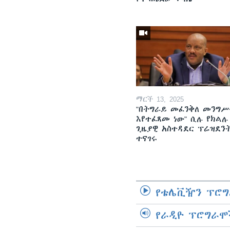
ማርች 13, 2025
"በትግራይ መፈንቅለ መንግሥ
እየተፈጸመ ነው" ሲሉ የክልሉ
ጊዜያዊ አስተዳደር ፕሬዝደን
ተናገሩ
የቴሌቪዥን ፕሮግ
የራዲዮ ፕሮግራሞ