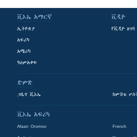
ቪኦኤ አማርኛ
ቪዲዮ
ኢትዮጵያ
የቪዲዮ ዘገባ
አፍሪካ
አሜሪካ
ዓለምአቀፍ
ድምጽ
ጋቢና ቪኦኤ
ከምሽቱ ሦስ
ቪኦኤ አፍሪካ
Afaan Oromoo
French