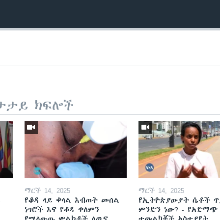
ታታይ ክፍሎች
ማርች 14, 2025
ማርች 14, 2025
ይ
የቆዳ ላይ ቀላል እብጠት መሰል
የኢትዮጵያውያት ሴቶች ጥ
ነገሮች እና የቆዳ ቀለምን
ምንድን ነው? - የአድማጭ
የሚለውጡ ምልክቶች ለጤና
ተመልካቾች አስተያየት