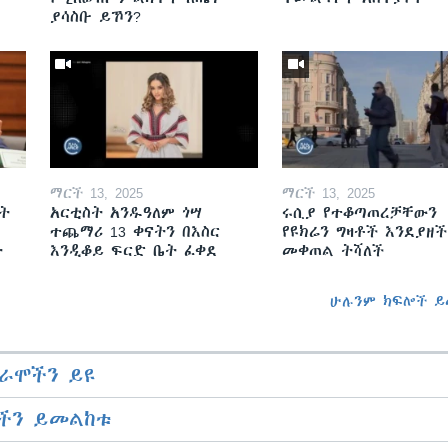
ያሳስቡ ይኾን?
ማርች 13, 2025
ማርች 13, 2025
ት
አርቲስት አንዱዓለም ጎሣ
ሩሲያ የተቆጣጠረቻቸውን
ተጨማሪ 13 ቀናትን በእስር
የዩክሬን ግዛቶች እንደያዘች
ት
እንዲቆይ ፍርድ ቤት ፈቀደ
መቀጠል ትሻለች
ሁሉንም ክፍሎች ይ
ራሞችን ይዩ
ችን ይመልከቱ