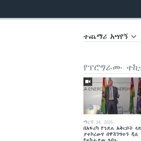
ተጨማሪ አሣየኝ
የፕሮግራሙ ተከ
ማርች 14, 2025
በአፍሪካ የኅይል አቅርቦት ላ
ያተኮረውና በዋሽንግተን ዲሲ
የተካሔደው ጉባኤ