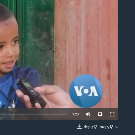
able
9:28
ቀጥተኛ መገናኛ
EMBED