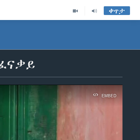
ቀጥታ
ተፈናቃይ
EMBED