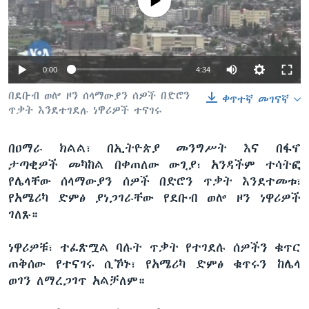
No media source currently available
ቋንቋዎች
0:00
4:34
በደቡብ ወሎ ዞን ሰላማውያን ሰዎች በድሮን
ቀጥተኛ መገናኛ
ጥቃት እንደተገደሉ ነዋሪዎች ተናገሩ
በዐማራ ክልል፣ በኢትዮጵያ መንግሥት እና በፋኖ
ታጣቂዎች መካከል በቀጠለው ውጊያ፣ አንዳችም ተሳትፎ
የሌላቸው ሰላማውያን ሰዎች በድሮን ጥቃት እንደተመቱ፣
የአሜሪካ ድምፅ ያነጋገራቸው የደቡብ ወሎ ዞን ነዋሪዎች
ገለጹ።
ነዋሪዎቹ፣ ተፈጽሟል ባሉት ጥቃት የተገደሉ ሰዎችን ቁጥር
ጠቅሰው የተናገሩ ሲኾኑ፣ የአሜሪካ ድምፅ ቁጥሩን ከሌላ
ወገን ለማረጋገጥ አልቻለም።