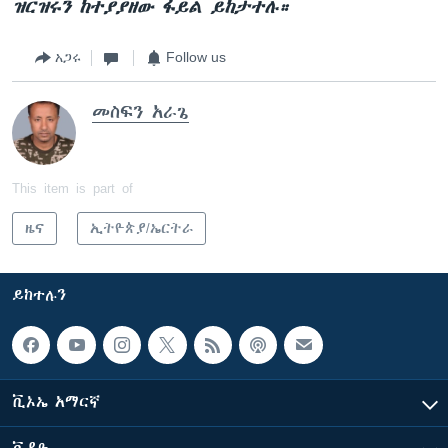
ዝርዝሩን ከተያያዘው ፋይል ይከታተሉ።
አጋሩ
Follow us
መስፍን አራጌ
This item is part of
ዜና
ኢትዮጵያ/ኤርትራ
ይከተሉን
ቪኦኤ አማርኛ