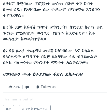
ለሀገር" በሚባለው ፕሮጀክት ውስጥ፣ በጾም ቀን ከብት
በመታረዱ፣ የአካባቢው ሰው ተቃውሞ በማሰማቱ እንደኾነ
ተናግረዋል።
በዚኹ ደም አፋሳሽ ግጭት ምክንያት፣ ከጎንደር ከተማ ወደ
ጎርጎራ የሚወስደው መንገድ ተዘግቶ እንደነበርም፣ አቶ
ሙሉጌታ አመልክተዋል።
በጉዳዩ ዙሪያ ተጨማሪ መረጃ ከአካባቢው እና ከክልል
ባለሰልጣት ለማግኘት በእጅ ስልካቸው ላይ ብንደውልም
ስልኩ ባለመነሳቱ ምክንያት ማካተት አልቻልንም።
/የዘገባውን ሙሉ ከተያያዘው ፋይል ይከታተሉ/
አጋሩ
Follow us
This item is part of
ዜና
ኢትዮጵያ/ኤርትራ