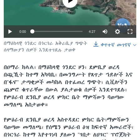
No media source currently available
ቋንቋዎች
0:00
4:27
በማዕከላዊ ጎንደር በጎርጎራ አቅራቢያ ግጭት
ቀጥተኛ መገናኛ
ሰላማውያን ሰዎች እንደተገደሉ ታወቀ
በዐማራ ክልል፣ በማዕከላዊ ጎንደር ዞን፣ ደምቢያ ወረዳ
በጯኺት ከተማ አካባቢ፣ በመንግሥት የጸጥታ ኀይሎች እና
በ"ፋኖ" ታጣቂዎች መካከል በተፈጠረ ግጭት፣ ሲቪሎችን
ጨምሮ ቁጥራቸው በውል ያልታወቁ ሰዎች እንደተገደሉ፣
የምዕራብ ደንቢያ ወረዳ ምክር ቤት ማምሻውን ባወጣው
መግለጫ አስታወቀ።
የምዕራብ ደንቢያ ወረዳ አስተዳደር ምክር ቤት፣ማምሻውን
ባወጣው መግለጫ፣ የሰሜን ምዕራብ ዕዝ ከፍተኛ አመራሮች፣
በጎርጎራ ከተማ እየተገነባ ያለውን "ገበታ ለሀገር" ፕሮጀክት