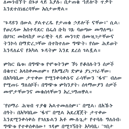
ለመጎብኘት በጉዞ ላይ እያሉ፣ በታጠቁ ኀይሎች ጥቃት
እንደተሰነዘረባቸው አስታውቋል።
“ጉዳዩን በውል ያልተረዱ የታጠቁ ኃይሎች ናቸው፤” ሲል፣
የወረዳው አስተዳደር በፌስ ቡክ ገጹ ባወጣው መግለጫ፣
በሀገር መከላከያ ሠራዊት ላይ መንገድ በመዝጋታቸውና
ትንኮሳ በማድረጋቸው በተከተለው ግጭት፣ የሰው ሕይወት
እንዳለፈና የአካል ጉዳትም እንደ ደረሰ ገልጿል።
ምክር ቤቱ፣ በግጭቱ የሞቱትንም ኾነ የቆሰሉትን ሰዎች
በቁጥር አላስቀመጠም። የአሜሪካ ድምፅ ያነጋገራቸው፣
በአካባቢው ታጥቀው የሚንቀሳቀሱና ራሳቸውን "ፋኖ" ብለው
የሚጠሩ ግለሰቦች፣ በግጭቱ ምክንያት፣ ሰላማውያን ሰዎች
መሞታቸውንና መቁሰላቸውን አረጋግጠዋል።
"የዐማራ ሕዝብ ጥያቄ አልተመለሰም፤" በሚል፣ በአኹኑ
ሰዓት፣ በአካባቢው “ፋኖ” በሚል አደረጃጀት ታጥቀው
እንደሚንቀሳቀሱ የገለጹልን አቶ ሙሉጌታ የተባሉ ግለሰብ፣
ግጭቱ የተቀሰቀሰው፥ ገዳም በሚገኝበት አካባቢ፣ "ገበታ