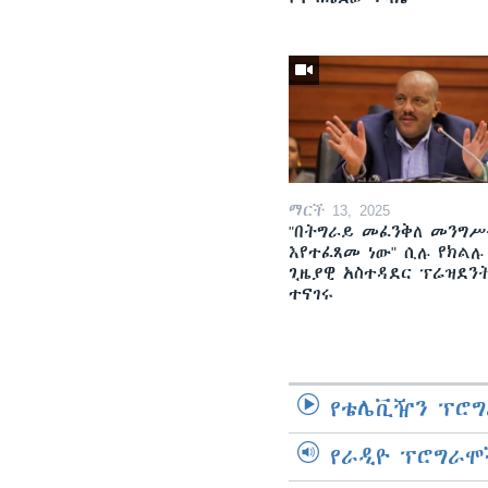
ማርች 13, 2025
"በትግራይ መፈንቅለ መንግሥ
እየተፈጸመ ነው" ሲሉ የክልሉ
ጊዜያዊ አስተዳደር ፕሬዝደን
ተናገሩ
የቴሌቪዥን ፕሮግ
የራዲዮ ፕሮግራሞ