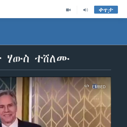
ቀጥታ
ት ሃውስ ተሸለሙ
EMBED