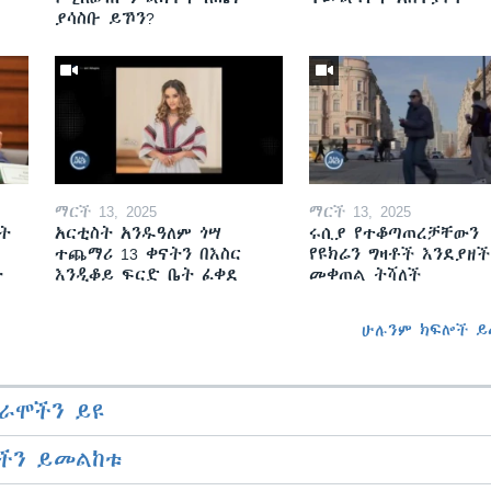
ያሳስቡ ይኾን?
ማርች 13, 2025
ማርች 13, 2025
ት
አርቲስት አንዱዓለም ጎሣ
ሩሲያ የተቆጣጠረቻቸውን
ተጨማሪ 13 ቀናትን በእስር
የዩክሬን ግዛቶች እንደያዘች
ት
እንዲቆይ ፍርድ ቤት ፈቀደ
መቀጠል ትሻለች
ሁሉንም ክፍሎች ይ
ራሞችን ይዩ
ችን ይመልከቱ