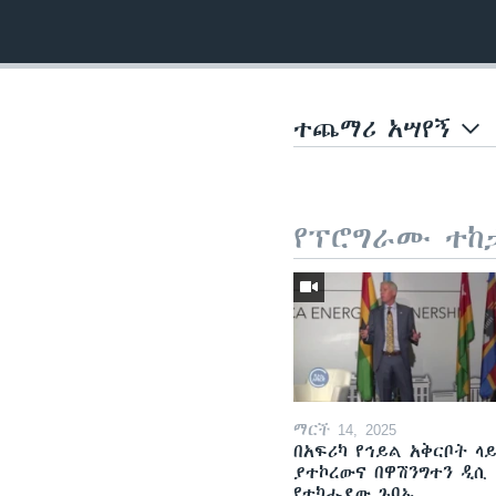
ተጨማሪ አሣየኝ
የፕሮግራሙ ተከ
ማርች 14, 2025
በአፍሪካ የኅይል አቅርቦት ላ
ያተኮረውና በዋሽንግተን ዲሲ
የተካሔደው ጉባኤ