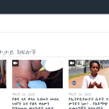
ታታይ ክፍሎች
ማርች 14, 2025
ማርች 14, 2025
ይ
የቆዳ ላይ ቀላል እብጠት መሰል
የኢትዮጵያውያት ሴቶች ጥ
ነገሮች እና የቆዳ ቀለምን
ምንድን ነው? - የአድማጭ
የሚለውጡ ምልክቶች ለጤና
ተመልካቾች አስተያየት