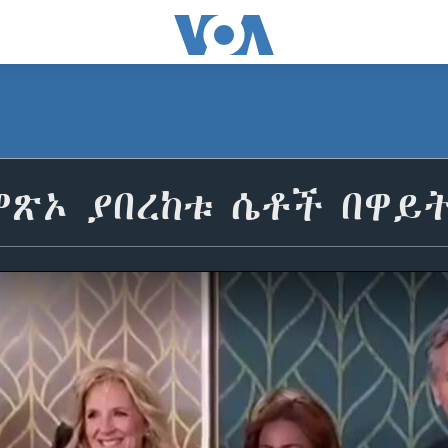
ዋጽኦ ያበረከቱ ሴቶች በዋይ