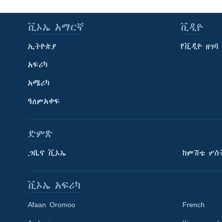
ቪኦኤ አማርኛ
ቪዲዮ
ኢትዮጵያ
የቪዲዮ ዘገባ
አፍሪካ
አሜሪካ
ዓለምአቀፍ
ድምጽ
ጋቢና ቪኦኤ
ከምሽቱ ሦስ
ቪኦኤ አፍሪካ
Afaan Oromoo
French