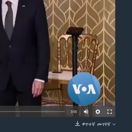
able
3:55
ቀጥተኛ መገናኛ
EMBED