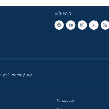
ይከተሉን
ት ሰዓት የአማርኛ ዜና
Portuguese