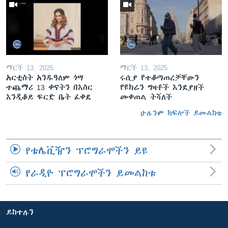
ማርች 13, 2025
ማርች 13, 2025
አርቲስት አንዱዓለም ጎሣ
ሩሲያ የተቆጣጠረቻቸውን
ተጨማሪ 13 ቀናትን በእስር
የዩክሬን ግዛቶች እንደያዘች
እንዲቆይ ፍርድ ቤት ፈቀደ
መቀጠል ትሻለች
ሁሉንም ክፍሎች ይመልከቱ
የቴሌቪዥን ፕሮግራሞችን ይዩ
የራዲዮ ፕሮግራሞችን ይመልከቱ
ይከተሉን