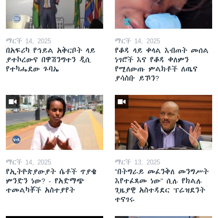
ማርች 14, 2025
ማርች 14, 2025
በአፍሪካ የኅይል አቅርቦት ላይ
የቆዳ ላይ ቀላል እብጠት መሰል
ያተኮረውና በዋሽንግተን ዲሲ
ነገሮች እና የቆዳ ቀለምን
የተካሔደው ጉባኤ
የሚለውጡ ምልክቶች ለጤና
ያሳስቡ ይኾን?
ማርች 14, 2025
ማርች 13, 2025
የኢትዮጵያውያት ሴቶች ጥያቄ
"በትግራይ መፈንቅለ መንግሥት
ምንድን ነው? - የአድማጭ
እየተፈጸመ ነው" ሲሉ የክልሉ
ተመልካቾች አስተያየት
ጊዜያዊ አስተዳደር ፕሬዝደንት
ተናገሩ