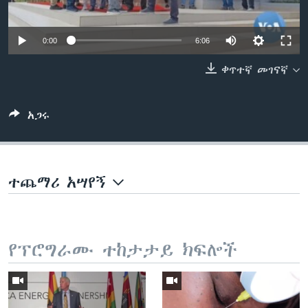
0:00
6:06
ቋንቋዎች
ቀጥተኛ መገናኛ
አጋሩ
ተጨማሪ አሣየኝ
የፕሮግራሙ ተከታታይ ክፍሎች