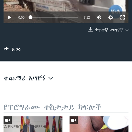
0:00
7:12
ቋንቋዎች
ቀጥተኛ መገናኛ
አጋሩ
ተጨማሪ አሣየኝ
የፕሮግራሙ ተከታታይ ክፍሎች