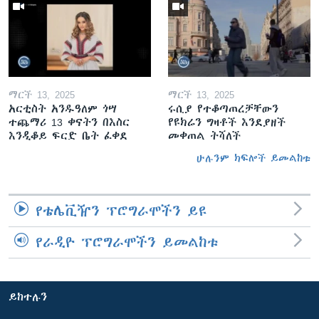
ማርች 13, 2025
ማርች 13, 2025
አርቲስት አንዱዓለም ጎሣ
ሩሲያ የተቆጣጠረቻቸውን
ተጨማሪ 13 ቀናትን በእስር
የዩክሬን ግዛቶች እንደያዘች
እንዲቆይ ፍርድ ቤት ፈቀደ
መቀጠል ትሻለች
ሁሉንም ክፍሎች ይመልከቱ
የቴሌቪዥን ፕሮግራሞችን ይዩ
የራዲዮ ፕሮግራሞችን ይመልከቱ
ይከተሉን