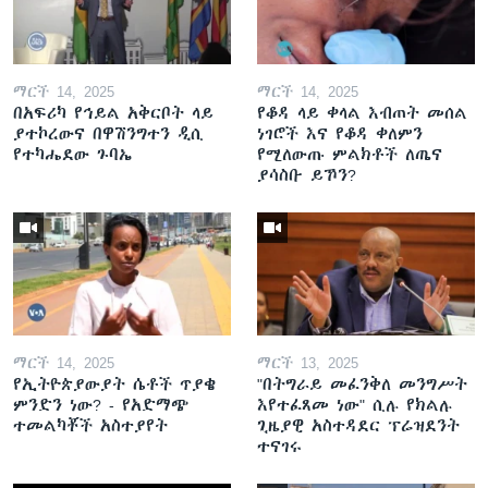
ማርች 14, 2025
ማርች 14, 2025
በአፍሪካ የኅይል አቅርቦት ላይ
የቆዳ ላይ ቀላል እብጠት መሰል
ያተኮረውና በዋሽንግተን ዲሲ
ነገሮች እና የቆዳ ቀለምን
የተካሔደው ጉባኤ
የሚለውጡ ምልክቶች ለጤና
ያሳስቡ ይኾን?
ማርች 14, 2025
ማርች 13, 2025
የኢትዮጵያውያት ሴቶች ጥያቄ
"በትግራይ መፈንቅለ መንግሥት
ምንድን ነው? - የአድማጭ
እየተፈጸመ ነው" ሲሉ የክልሉ
ተመልካቾች አስተያየት
ጊዜያዊ አስተዳደር ፕሬዝደንት
ተናገሩ