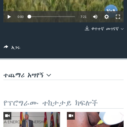
0:00
7:21
ቋንቋዎች
ቀጥተኛ መገናኛ
አጋሩ
ተጨማሪ አሣየኝ
የፕሮግራሙ ተከታታይ ክፍሎች