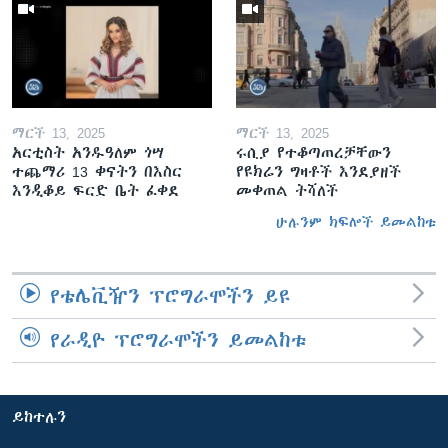
ማርች 13, 2025
ማርች 13, 2025
አርቲስት አንዱዓለም ጎሣ
ሩሲያ የተቆጣጠረቻቸውን
ተጨማሪ 13 ቀናትን በእስር
የዩክሬን ግዛቶች እንደያዘች
እንዲቆይ ፍርድ ቤት ፈቀደ
መቀጠል ትሻለች
ሁሉንም ክፍሎች ይመልከቱ
የቴሌቪዥን ፕሮግራሞችን ይዩ
የራዲዮ ፕሮግራሞችን ይመልከቱ
ይከተሉን