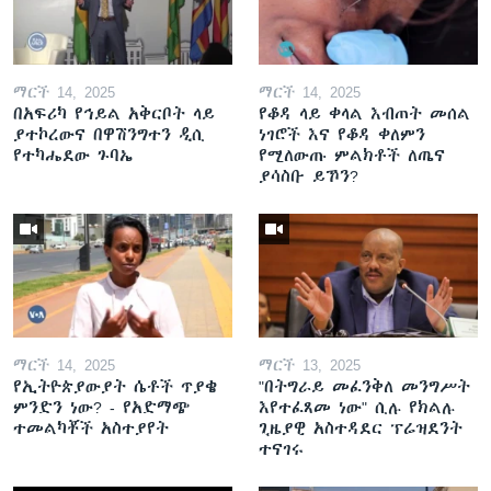
ማርች 14, 2025
ማርች 14, 2025
በአፍሪካ የኅይል አቅርቦት ላይ
የቆዳ ላይ ቀላል እብጠት መሰል
ያተኮረውና በዋሽንግተን ዲሲ
ነገሮች እና የቆዳ ቀለምን
የተካሔደው ጉባኤ
የሚለውጡ ምልክቶች ለጤና
ያሳስቡ ይኾን?
ማርች 14, 2025
ማርች 13, 2025
የኢትዮጵያውያት ሴቶች ጥያቄ
"በትግራይ መፈንቅለ መንግሥት
ምንድን ነው? - የአድማጭ
እየተፈጸመ ነው" ሲሉ የክልሉ
ተመልካቾች አስተያየት
ጊዜያዊ አስተዳደር ፕሬዝደንት
ተናገሩ