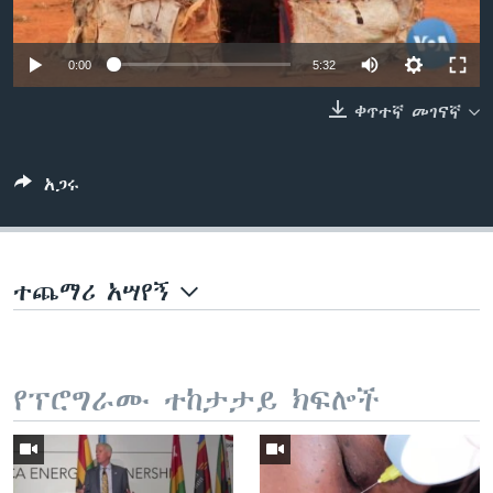
0:00
5:32
ቋንቋዎች
ቀጥተኛ መገናኛ
አጋሩ
ተጨማሪ አሣየኝ
የፕሮግራሙ ተከታታይ ክፍሎች