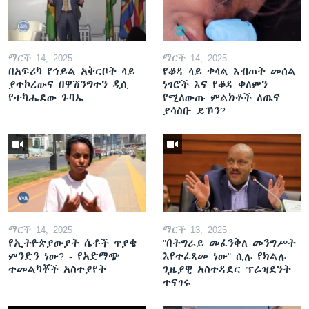
ማርች 14, 2025
ማርች 14, 2025
በአፍሪካ የኅይል አቅርቦት ላይ
የቆዳ ላይ ቀላል እብጠት መሰል
ያተኮረውና በዋሽንግተን ዲሲ
ነገሮች እና የቆዳ ቀለምን
የተካሔደው ጉባኤ
የሚለውጡ ምልክቶች ለጤና
ያሳስቡ ይኾን?
ማርች 14, 2025
ማርች 13, 2025
የኢትዮጵያውያት ሴቶች ጥያቄ
"በትግራይ መፈንቅለ መንግሥት
ምንድን ነው? - የአድማጭ
እየተፈጸመ ነው" ሲሉ የክልሉ
ተመልካቾች አስተያየት
ጊዜያዊ አስተዳደር ፕሬዝደንት
ተናገሩ