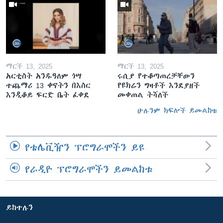
ማርች 13, 2025
ማርች 13, 2025
አርቲስት አንዱዓለም ጎሣ
ሩሲያ የተቆጣጠረቻቸውን
ተጨማሪ 13 ቀናትን በእስር
የዩክሬን ግዛቶች እንደያዘች
እንዲቆይ ፍርድ ቤት ፈቀደ
መቀጠል ትሻለች
ሁሉንም ክፍሎች ይመልከቱ
የቴሌቪዥን ፕሮግራሞችን ይዩ
የራዲዮ ፕሮግራሞችን ይመልከቱ
ይከተሉን