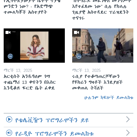
የኢትዮጵያውያት ሴቶች ጥያቄ
"በትግራይ መፈንቅለ መንግሥት
ምንድን ነው? - የአድማጭ
እየተፈጸመ ነው" ሲሉ የክልሉ
ተመልካቾች አስተያየት
ጊዜያዊ አስተዳደር ፕሬዝደንት
ተናገሩ
ማርች 13, 2025
ማርች 13, 2025
አርቲስት አንዱዓለም ጎሣ
ሩሲያ የተቆጣጠረቻቸውን
ተጨማሪ 13 ቀናትን በእስር
የዩክሬን ግዛቶች እንደያዘች
እንዲቆይ ፍርድ ቤት ፈቀደ
መቀጠል ትሻለች
ሁሉንም ክፍሎች ይመልከቱ
የቴሌቪዥን ፕሮግራሞችን ይዩ
የራዲዮ ፕሮግራሞችን ይመልከቱ