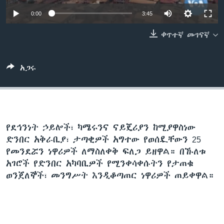
0:00
3:45
ቀጥተኛ መገናኛ
ቋንቋዎች
አጋሩ
የደኅንነት ኃይሎች፣ ካሜሩንና ናይጄሪያን ከሚያዋስነው
ድንበር አቅራቢያ፣ ታጣቂዎች አግተው የወሰዷቸውን 25
የመንደሯን ነዋሪዎች ለማስለቀቅ ፍለጋ ይዘዋል። በኹለቱ
አገሮች የድንበር አካባቢዎች የሚንቀሳቀሱትን የታጠቁ
ወንጀለኞች፣ መንግሥት እንዲቆጣጠር ነዋሪዎች ጠይቀዋል።