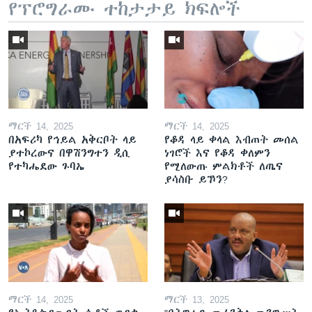
የፕሮግራሙ ተከታታይ ክፍሎች
ማርች 14, 2025
ማርች 14, 2025
በአፍሪካ የኅይል አቅርቦት ላይ
የቆዳ ላይ ቀላል እብጠት መሰል
ያተኮረውና በዋሽንግተን ዲሲ
ነገሮች እና የቆዳ ቀለምን
የተካሔደው ጉባኤ
የሚለውጡ ምልክቶች ለጤና
ያሳስቡ ይኾን?
ማርች 14, 2025
ማርች 13, 2025