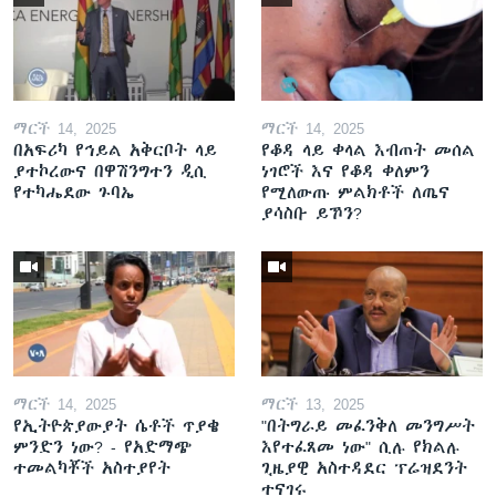
ማርች 14, 2025
ማርች 14, 2025
በአፍሪካ የኅይል አቅርቦት ላይ
የቆዳ ላይ ቀላል እብጠት መሰል
ያተኮረውና በዋሽንግተን ዲሲ
ነገሮች እና የቆዳ ቀለምን
የተካሔደው ጉባኤ
የሚለውጡ ምልክቶች ለጤና
ያሳስቡ ይኾን?
ማርች 14, 2025
ማርች 13, 2025
የኢትዮጵያውያት ሴቶች ጥያቄ
"በትግራይ መፈንቅለ መንግሥት
ምንድን ነው? - የአድማጭ
እየተፈጸመ ነው" ሲሉ የክልሉ
ተመልካቾች አስተያየት
ጊዜያዊ አስተዳደር ፕሬዝደንት
ተናገሩ