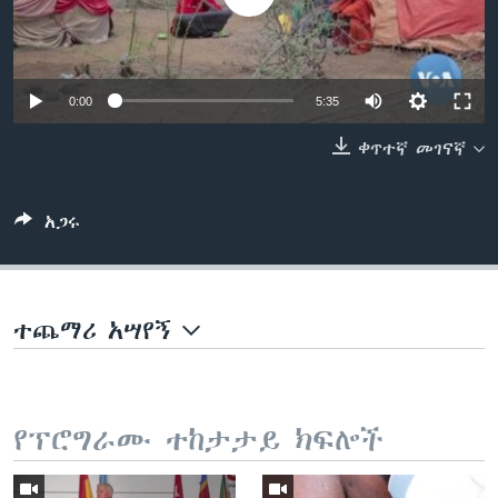
ቋንቋዎች
0:00
5:35
ቀጥተኛ መገናኛ
አጋሩ
ተጨማሪ አሣየኝ
የፕሮግራሙ ተከታታይ ክፍሎች