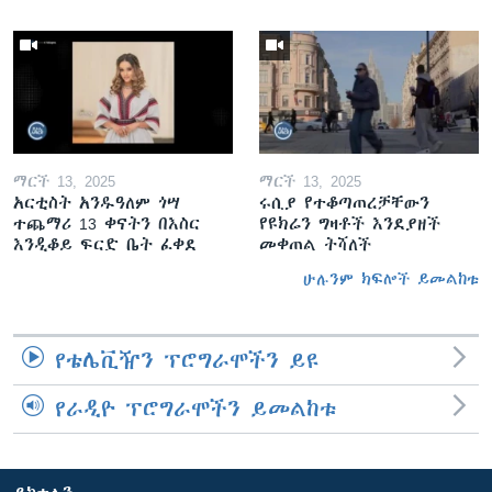
ማርች 13, 2025
ማርች 13, 2025
አርቲስት አንዱዓለም ጎሣ
ሩሲያ የተቆጣጠረቻቸውን
ተጨማሪ 13 ቀናትን በእስር
የዩክሬን ግዛቶች እንደያዘች
እንዲቆይ ፍርድ ቤት ፈቀደ
መቀጠል ትሻለች
ሁሉንም ክፍሎች ይመልከቱ
የቴሌቪዥን ፕሮግራሞችን ይዩ
የራዲዮ ፕሮግራሞችን ይመልከቱ