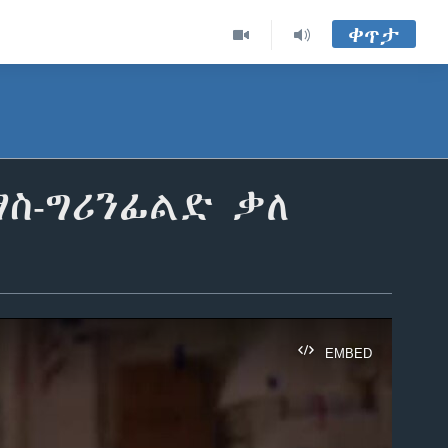
ቀጥታ
ማስ-ግሪንፊልድ ቃለ
EMBED