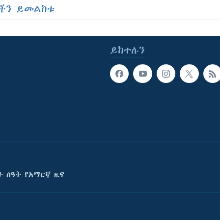
ችን ይመልከቱ
ይከተሉን
ት ሰዓት የአማርኛ ዜና