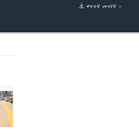
ቀጥተኛ መገናኛ
EMBED