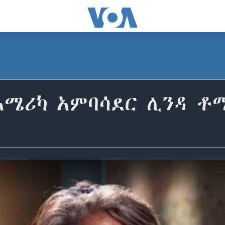
አሜሪካ አምባሳደር ሊንዳ ቶ