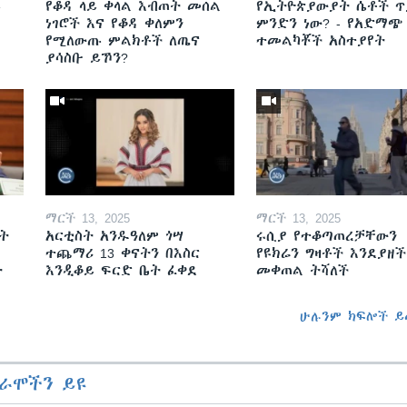
ይ
የቆዳ ላይ ቀላል እብጠት መሰል
የኢትዮጵያውያት ሴቶች ጥ
ነገሮች እና የቆዳ ቀለምን
ምንድን ነው? - የአድማጭ
የሚለውጡ ምልክቶች ለጤና
ተመልካቾች አስተያየት
ያሳስቡ ይኾን?
ማርች 13, 2025
ማርች 13, 2025
ት
አርቲስት አንዱዓለም ጎሣ
ሩሲያ የተቆጣጠረቻቸውን
ተጨማሪ 13 ቀናትን በእስር
የዩክሬን ግዛቶች እንደያዘች
ት
እንዲቆይ ፍርድ ቤት ፈቀደ
መቀጠል ትሻለች
ሁሉንም ክፍሎች ይ
ራሞችን ይዩ