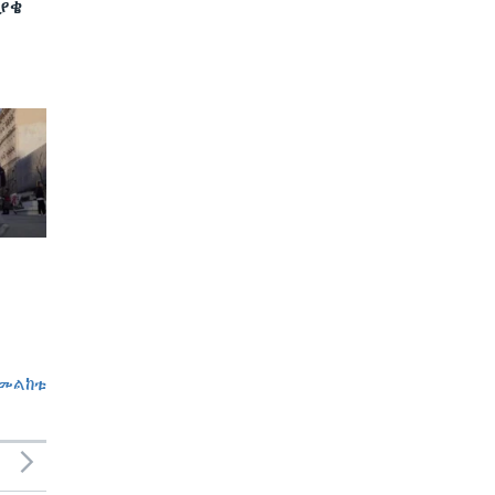
ያቄ
መልከቱ