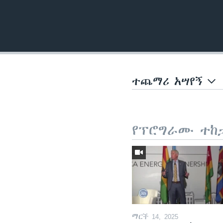
ተጨማሪ አሣየኝ
የፕሮግራሙ ተከ
ማርች 14, 2025