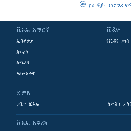
የራዲዮ ፕሮግራሞ
ቪኦኤ አማርኛ
ቪዲዮ
ኢትዮጵያ
የቪዲዮ ዘገባ
አፍሪካ
አሜሪካ
ዓለምአቀፍ
ድምጽ
ጋቢና ቪኦኤ
ከምሽቱ ሦስ
ቪኦኤ አፍሪካ