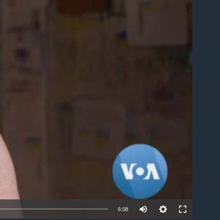
able
6:08