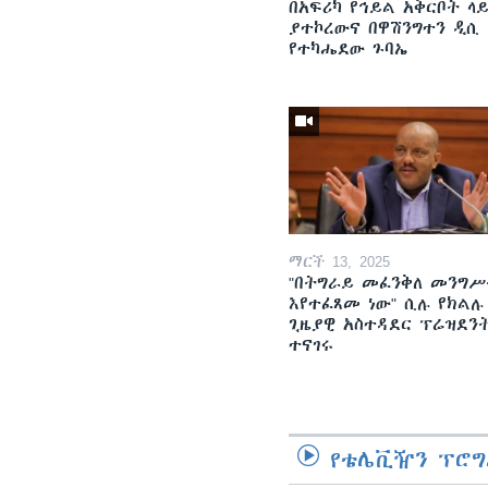
በአፍሪካ የኅይል አቅርቦት ላ
ያተኮረውና በዋሽንግተን ዲሲ
የተካሔደው ጉባኤ
ማርች 13, 2025
"በትግራይ መፈንቅለ መንግሥ
እየተፈጸመ ነው" ሲሉ የክልሉ
ጊዜያዊ አስተዳደር ፕሬዝደን
ተናገሩ
የቴሌቪዥን ፕሮግ