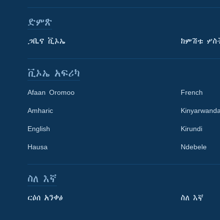
ድምጽ
ጋቢና ቪኦኤ
ከምሽቱ ሦስ
ቪኦኤ አፍሪካ
Afaan Oromoo
French
Amharic
Kinyarwand
English
Kirundi
Learning English
Hausa
Ndebele
ይከተሉን
ስለ እኛ
ርዕሰ አንቀፅ
ስለ እኛ
ቋንቋዎች