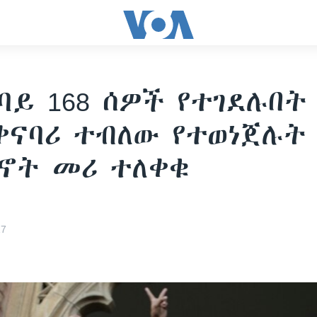
ይ 168 ሰዎች የተገደሉበት
ቀናባሪ ተብለው የተወነጀሉት
ኖት መሪ ተለቀቁ
17