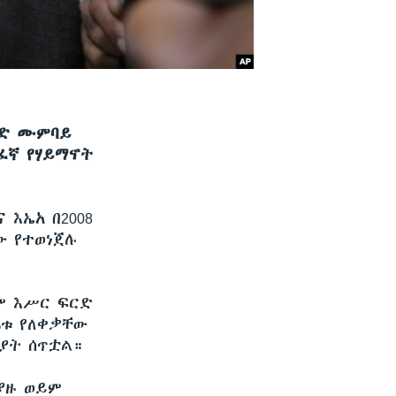
ንድ ሙምባይ
ንፈኛ የሃይማኖት
 እኤአ በ2008
ው የተወነጀሉ
ም እሥር ፍርድ
ቤቱ የለቀቃቸው
ያት ሰጥቷል።
ያዙ ወይም