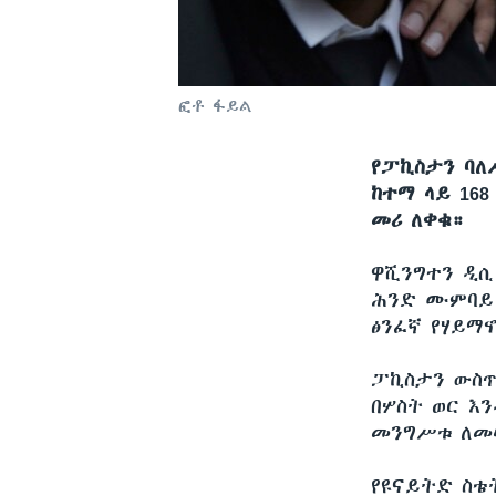
ፎቶ ፋይል
የፓኪስታን ባለ
ከተማ ላይ 168
መሪ ለቀቁ።
ዋሺንግተን ዲ
ሕንድ ሙምባይ 
ፅንፈኛ የሃይማ
ፓኪስታን ውስጥ
በሦስት ወር እ
መንግሥቱ ለመሠ
የዩናይትድ ስቴ