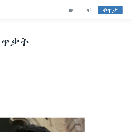
ቀጥታ
 ጥቃት