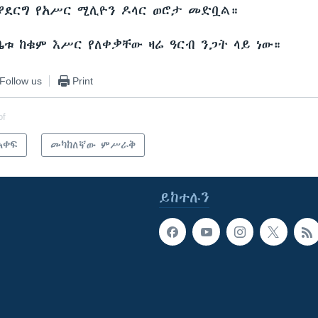
ያደርግ የአሥር ሚሊዮን ዶላር ወሮታ መድቧል።
ቤቱ ከቁም እሥር የለቀቃቸው ዛሬ ዓርብ ንጋት ላይ ነው።
Follow us
Print
of
አቀፍ
መካከለኛው ምሥራቅ
ይከተሉን