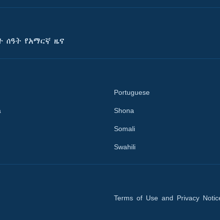
ት ሰዓት የአማርኛ ዜና
Portuguese
a
Shona
Somali
Swahili
Terms of Use and Privacy Notic