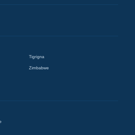
Tigrigna
Zimbabwe
e