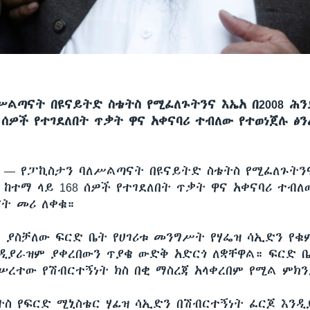
ሥልጣናት በዩናይትድ ስቴትስ የሚፈለጉትንና እኤአ በ2008 ሕ
 ሰዎች የተገደለበት ጥቃት ዋና አቀናባሪ ተብለው የተወነጀሉ ፅ
ሲ —
የፓኪስታን ባለሥልጣናት በዩናይትድ ስቴትስ የሚፈለጉትንና
ከተማ ላይ 168 ሰዎች የተገደለበት ጥቃት ዋና አቀናባሪ ተብለ
ኖት መሪ ለቀቁ።
 ያስቻለው ፍርድ ቤት የሀገሪቱ መንግሥት የሃፌዝ ሳኢድን የቁ
ንዲያራዝም ያቀረበውን ጥያቄ ውድቅ አድርጎ ለቋቸዋል። ፍርድ 
ረተው የሽብርተኝነት ክስ በቂ ማስረጃ አላቀረበም የሚል ምክን
ትስ የፍርድ ሚኒስቴር ሃፊዝ ሳኢድን በሽብርተኝነት ፈርጆ እንዲ