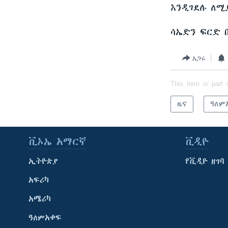
እንዲገደሉ ለሚ
ሳኤድን ፍርድ 
አጋሩ
This item is part 
ዜና
ዓለም
ቪኦኤ አማርኛ
ቪዲዮ
ኢትዮጵያ
የቪዲዮ ዘገባ
አፍሪካ
አሜሪካ
ዓለምአቀፍ