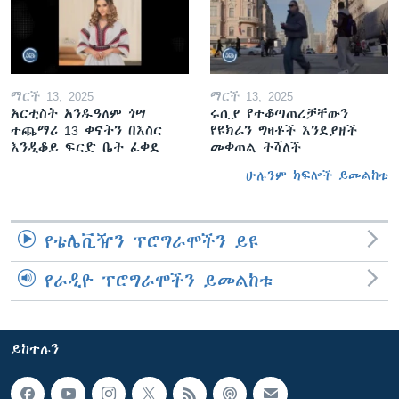
ማርች 13, 2025
ማርች 13, 2025
አርቲስት አንዱዓለም ጎሣ
ሩሲያ የተቆጣጠረቻቸውን
ተጨማሪ 13 ቀናትን በእስር
የዩክሬን ግዛቶች እንደያዘች
እንዲቆይ ፍርድ ቤት ፈቀደ
መቀጠል ትሻለች
ሁሉንም ክፍሎች ይመልከቱ
የቴሌቪዥን ፕሮግራሞችን ይዩ
የራዲዮ ፕሮግራሞችን ይመልከቱ
ይከተሉን