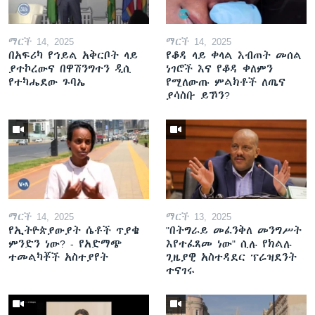
ማርች 14, 2025
ማርች 14, 2025
በአፍሪካ የኅይል አቅርቦት ላይ
የቆዳ ላይ ቀላል እብጠት መሰል
ያተኮረውና በዋሽንግተን ዲሲ
ነገሮች እና የቆዳ ቀለምን
የተካሔደው ጉባኤ
የሚለውጡ ምልክቶች ለጤና
ያሳስቡ ይኾን?
ማርች 14, 2025
ማርች 13, 2025
የኢትዮጵያውያት ሴቶች ጥያቄ
"በትግራይ መፈንቅለ መንግሥት
ምንድን ነው? - የአድማጭ
እየተፈጸመ ነው" ሲሉ የክልሉ
ተመልካቾች አስተያየት
ጊዜያዊ አስተዳደር ፕሬዝደንት
ተናገሩ