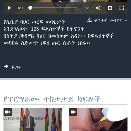
0:00
1:38
ቀጥተኛ መገናኛ
ቋንቋዎች
የሊቢያ ባህር ጠረፍ ጠባቂዎች
እንደገለፁት፣ 125 ፍልሰተኞች ከትናንት
በስትያ /ቅዳሜ/ ባህር ከመስጠም አዳኑ፡፡ ከፍልሰተኞች
መካከል ስድሥት ነፍሰ ጡር ሴቶች ነበሩ፡፡
አጋሩ
የፕሮግራሙ ተከታታይ ክፍሎች