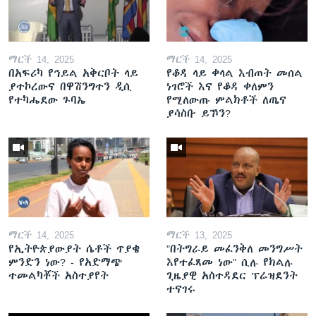
ማርች 14, 2025
ማርች 14, 2025
በአፍሪካ የኅይል አቅርቦት ላይ
የቆዳ ላይ ቀላል እብጠት መሰል
ያተኮረውና በዋሽንግተን ዲሲ
ነገሮች እና የቆዳ ቀለምን
የተካሔደው ጉባኤ
የሚለውጡ ምልክቶች ለጤና
ያሳስቡ ይኾን?
ማርች 14, 2025
ማርች 13, 2025
የኢትዮጵያውያት ሴቶች ጥያቄ
"በትግራይ መፈንቅለ መንግሥት
ምንድን ነው? - የአድማጭ
እየተፈጸመ ነው" ሲሉ የክልሉ
ተመልካቾች አስተያየት
ጊዜያዊ አስተዳደር ፕሬዝደንት
ተናገሩ