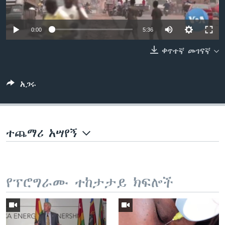
0:00
5:36
ቋንቋዎች
ቀጥተኛ መገናኛ
አጋሩ
ተጨማሪ አሣየኝ
የፕሮግራሙ ተከታታይ ክፍሎች