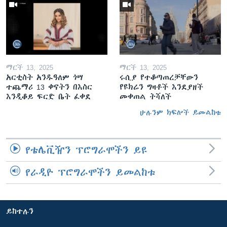
ማርች 13, 2025
ማርች 13, 2025
አርቲስት አንዱዓለም ጎሣ
ሩሲያ የተቆጣጠረቻቸውን
ተጨማሪ 13 ቀናትን በእስር
የዩክሬን ግዛቶች እንደያዘች
እንዲቆይ ፍርድ ቤት ፈቀደ
መቀጠል ትሻለች
ሁሉንም ክፍሎች ይመልከቱ
የቴሌቪዥን ፕሮግራሞችን ይዩ
የራዲዮ ፕሮግራሞችን ይመልከቱ
ይከተሉን