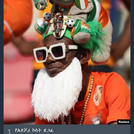
ቋንቋዎች
1
የአይቮሪ ኮስት ደጋፊ