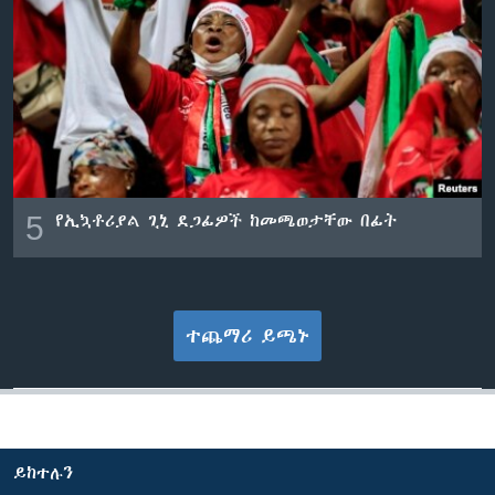
5
የኢኳቶሪያል ጊኒ ደጋፊዎች ከመጫወታቸው በፊት
ተጨማሪ ይጫኑ
ይከተሉን