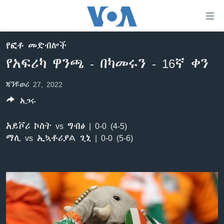
በቀላሉ
የመሥሪያ
ማገናኛዎች
የፎቶ መድብሎች
ዜና
ወደ
የአፍሪካ ዋንጫ - በካመሩን - 16ኛ ቀን
ዋናው
ኑሮ በጤንነት
ኢትዮጵያ
ይዘት
ጃንዩወሪ 27, 2022
ጋቢና ቪኦኤ
እለፍ
አፍሪካ
ወደ
አጋሩ
ከምሽቱ ሦስት ሰዓት የአማርኛ ዜና
ዓለምአቀፍ
ዋናው
ቪዲዮ
ይዘት
አሜሪካ
አይቮሪ ኮስት vs ግብፅ | 0-0 (4-5)
እለፍ
ማሊ vs ኢኳቶሪያል ጊኒ | 0-0 (5-6)
የፎቶ መድብሎች
መካከለኛው ምሥራቅ
ወደ
ክምችት
ዋናው
ይዘት
እለፍ
Learning English
ይከተሉን