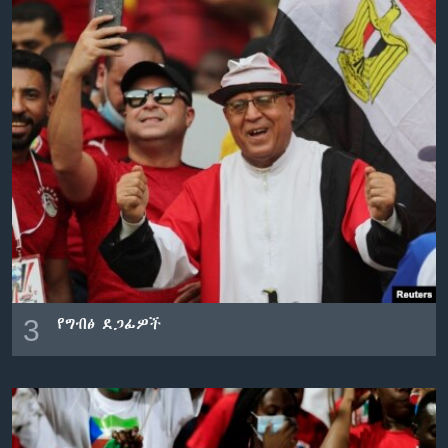
3
የግብፅ ደጋፊዎች