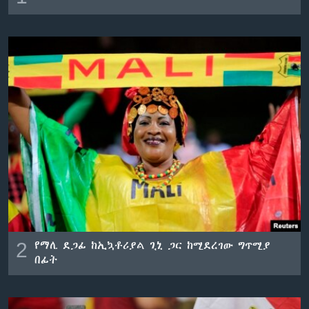
2
የማሊ ደጋፊ ከኢኳቶሪያል ጊኒ ጋር ከሚደረገው ግጥሚያ
በፊት