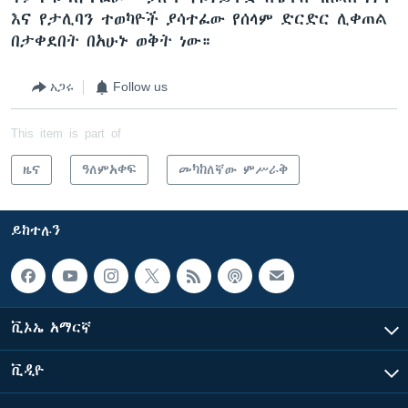
እና የታሊባን ተወካዮች ያሳተፈው የሰላም ድርድር ሊቀጠል
በታቀደበት በአሁኑ ወቅት ነው።
አጋሩ
Follow us
This item is part of
ዜና
ዓለምአቀፍ
መካከለኛው ምሥራቅ
ይከተሉን
ቪኦኤ አማርኛ
ቪዲዮ