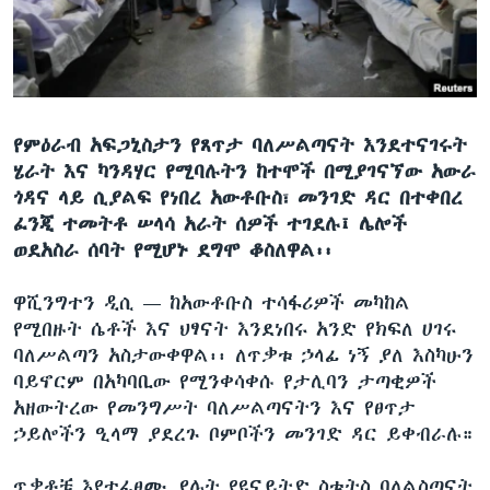
ቋንቋዎች
የምዕራብ አፍጋኒስታን የጸጥታ ባለሥልጣናት እንደተናገሩት
ሄራት እና ካንዳሃር የሚባሉትን ከተሞች በሚያገናኘው አውራ
ጎዳና ላይ ሲያልፍ የነበረ አውቶቡስ፣ መንገድ ዳር በተቀበረ
ፈንጂ ተመትቶ ሠላሳ አራት ሰዎች ተገደሉ፤ ሌሎች
ወደአስራ ሰባት የሚሆኑ ደግሞ ቆስለዋል፡፡
ዋሺንግተን ዲሲ —
ከአውቶቡስ ተሳፋሪዎች መካከል
የሚበዙት ሴቶች እና ህፃናት እንደነበሩ አንድ የክፍለ ሀገሩ
ባለሥልጣን አስታውቀዋል፡፡ ለጥቃቱ ኃላፊ ነኝ ያለ እስካሁን
ባይኖርም በአካባቢው የሚንቀሳቀሱ የታሊባን ታጣቂዎች
አዘውትረው የመንግሥት ባለሥልጣናትን እና የፀጥታ
ኃይሎችን ዒላማ ያደረጉ ቦምቦችን መንገድ ዳር ይቀብራሉ።
ጥቃቶቹ እየተፈፀሙ ያሉት የዩናይትድ ስቴትስ ባለልስጣናት