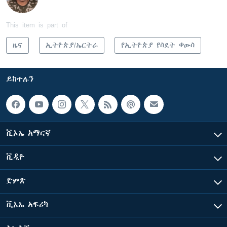
This item is part of
ዜና
ኢትዮጵያ/ኤርትራ
የኢትዮጵያ የስደት ቀውስ
ይከተሉን
ቪኦኤ አማርኛ
ቪዲዮ
ድምጽ
ቪኦኤ አፍሪካ