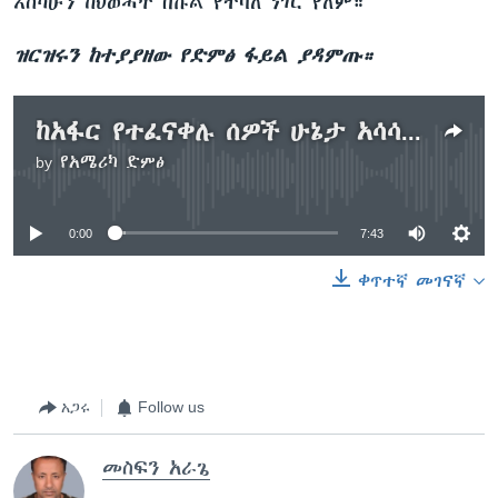
እስካሁን ከህወሓት በኩል የተባለ ነገር የለም።
ዝርዝሩን ከተያያዘው የድምፅ ፋይል ያዳምጡ።
ከአፋር የተፈናቀሉ ሰዎች ሁኔታ አሳሳቢ መሆኑን ነዋሪዎች ገለፁ
by
የአሜሪካ ድምፅ
No media source currently available
0:00
7:43
ቀጥተኛ መገናኛ
አጋሩ
Follow us
መስፍን አራጌ