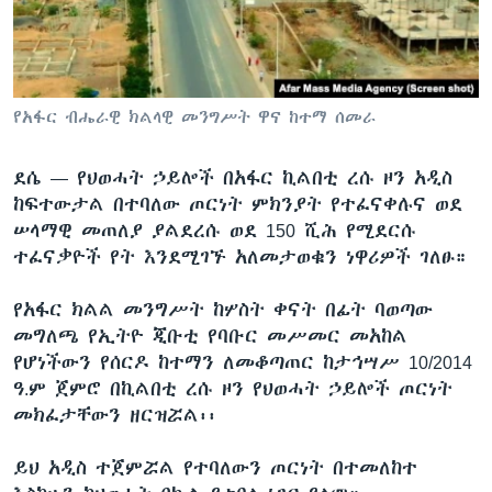
ቋንቋዎች
የአፋር ብሔራዊ ክልላዊ መንግሥት ዋና ከተማ ሰመራ
ደሴ —
የህወሓት ኃይሎች በአፋር ኪልበቲ ረሱ ዞን አዲስ
ከፍተውታል በተባለው ጦርነት ምክንያት የተፈናቀሉና ወደ
ሠላማዊ መጠለያ ያልደረሱ ወደ 150 ሺሕ የሚደርሱ
ተፈናቃዮች የት እንደሚገኙ አለመታወቁን ነዋሪዎች ገለፁ።
የአፋር ክልል መንግሥት ከሦስት ቀናት በፊት ባወጣው
መግለጫ የኢትዮ ጂቡቲ የባቡር መሥመር መአከል
የሆነችውን የሰርዶ ከተማን ለመቆጣጠር ከታኅሣሥ 10/2014
ዓ.ም ጀምሮ በኪልበቲ ረሱ ዞን የህወሓት ኃይሎች ጦርነት
መክፈታቸውን ዘርዝሯል፡፡
ይህ አዲስ ተጀምሯል የተባለውን ጦርነት በተመለከተ