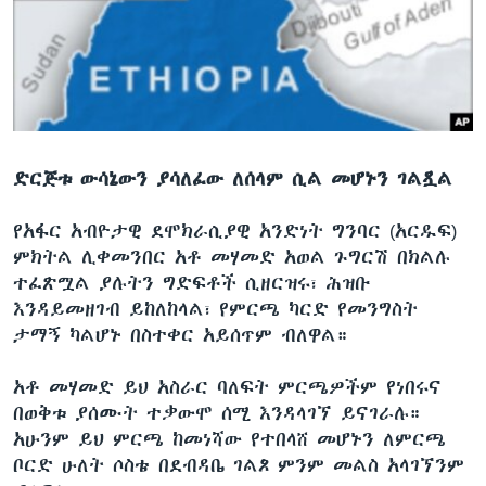
ቋንቋዎች
ድርጅቱ ውሳኔውን ያሳለፈው ለሰላም ሲል መሆኑን ገልጿል
የአፋር አብዮታዊ ደሞክራሲያዊ አንድነት ግንባር (አርዱፍ)
ምክትል ሊቀመንበር አቶ መሃመድ አወል ጉግርሽ በክልሉ
ተፈጽሟል ያሉትን ግድፍቶች ሲዘርዝሩ፣ ሕዝቡ
እንዳይመዘገብ ይከለከላል፣ የምርጫ ካርድ የመንግስት
ታማኝ ካልሆኑ በስተቀር አይሰጥም ብለዋል።
አቶ መሃመድ ይህ አስራር ባለፍት ምርጫዎችም የነበሩና
በወቅቱ ያሰሙት ተቃውሞ ሰሚ እንዳላገኘ ይናገራሉ።
አሁንም ይህ ምርጫ ከመነሻው የተበላሸ መሆኑን ለምርጫ
ቦርድ ሁለት ሶስቴ በደብዳቤ ገልጾ ምንም መልስ አላገኘንም