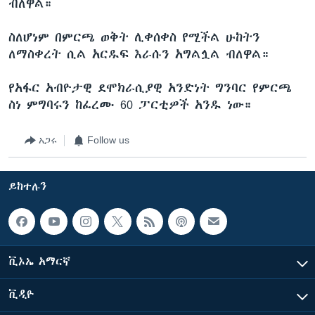
ብለዋል።
ስለሆነም በምርጫ ወቅት ሊቀሰቀስ የሚችል ሁከትን
ለማስቀረት ሲል አርዱፍ እራሱን አግልሏል ብለዋል።
የአፋር አብዮታዊ ደሞክራሲያዊ አንድነት ግንባር የምርጫ
ስነ ምግባሩን ከፈረሙ 60 ፓርቲዎች አንዱ ነው።
አጋሩ
Follow us
ይከተሉን
ቪኦኤ አማርኛ
ቪዲዮ