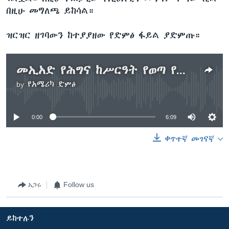
በዚሁ መግለጫ ይከሳል።
ዝርዝር ዘገባውን ከተያያዘው የድምፅ ፋይል ያድምጡ።
መኢአድ የሕግና ከሥርዓት የወጣ የመንግሥት እምርጃን አወግዛለሁ አለ
by
የአሜሪካ ድምፅ
No media source currently available
0:00
6:09
ቀጥተኛ መገናኛ
አጋሩ
Follow us
ይከተሉን