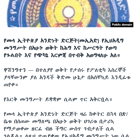
ቋንቋዎች
የመላ ኢትዮጵያ አንድነት ድርጅት(መኢአድ) የኢህአዲግ
መንግሥት በአሁኑ ወቅት ከሕግ እና ከሥርዓት የወጣ
የጉልበት እና የጭካኔ እርምጃ በጥብቅ አወግዛለሁ አለ።
ዋሽንግተን —
በተለያየ ወቅት የታሰሩ የፖለቲካ እስረኞች
ያላቸውንም ያለ አንዳች ቅድመ ሁኔታ በአስቸኳይ እንዲፈቱ
ጠየቀ።
የእርቅ መንግሥት ይቋቋም ሲልም ጥር አቅርቧል።
የመላ ኢትዮጵያ አንድነት ድርጅት ዛሬ ከቀትር በኋላ በጽ/
ቤቱ በሰጠው መግለጫ በአሁኑ ወቅት ሀገሪቱ በታሪኳ
የማታወቀው ዘርፈ ብዙ ችግር ውስጥ ገብታለች ሲል
ገልጿል። ለዚህ ተጠያቂው የኢህአዲግ መንግሥት ነው ሲል