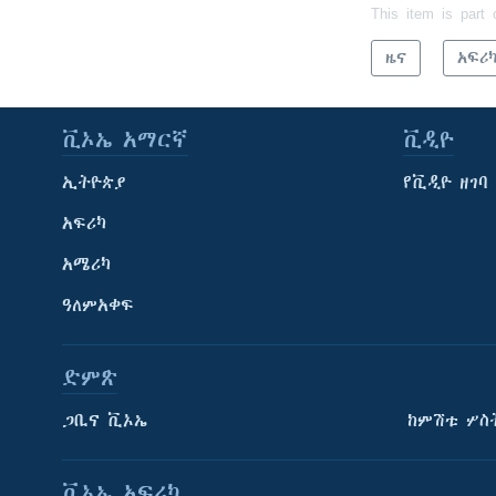
This item is part 
ዜና
አፍሪ
ቪኦኤ አማርኛ
ቪዲዮ
ኢትዮጵያ
የቪዲዮ ዘገባ
አፍሪካ
አሜሪካ
ዓለምአቀፍ
ድምጽ
ጋቢና ቪኦኤ
ከምሽቱ ሦስ
ቪኦኤ አፍሪካ