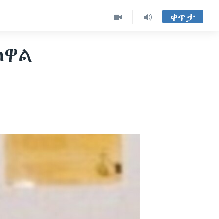
ቀጥታ
ጠዋል