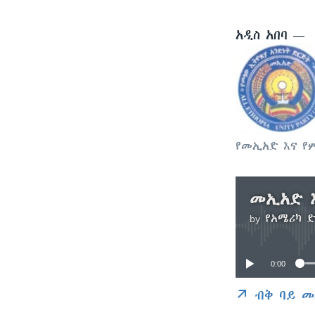
አዲስ አበባ —
የመኢአድ እና የ
መኢአድ 
by
የአሜሪካ 
0:00
ብቅ ባይ መ