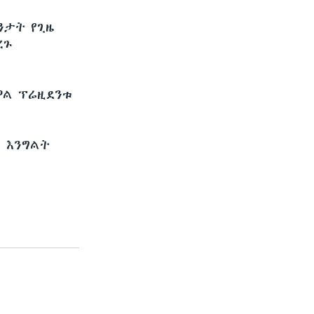
ንታት የጊዜ
ረጉ
ዋል ፕሬዚደንቱ
ም እንግልት