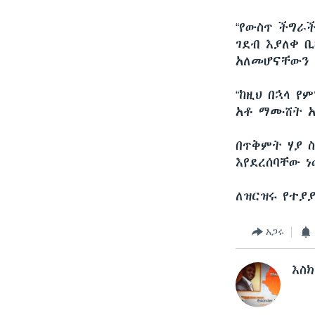
“የውስጥ ችግራ
ገደብ እያለቀ 
አለመሆናቸውን
“ከዚህ በኋላ 
አቶ ማሙሸት 
በጥቅምት ሃያ 
እየደረሰባቸው 
ለዝርዝሩ የተያ
አጋሩ
እስ