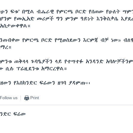
ችሁን ፍቱ” በሚል ብሔራዊ የምርጫ ቦርድ የሰጠው የሁለት ሣም
ቢሆንም የመኢአድ መሪዎች ግን ምንም ዓይነት እንቅስቃሴ እያደ
 አስታውቀዋል።
የምንጠብቀው የምርጫ ቦርድ የሚወስደውን እርምጃ ብቻ ነው» ብለ
አማረ።
ስምንቱ ጠቅላላ ጉባዔያችን ላይ የተሣተፉ አንዳንድ አባሎቻችን
ነው ሲሉ ፕሬዚደንቱ አማርረዋል።
ያዘውን የእስክንድር ፍሬውን ዘገባ ያዳምጡ፡፡
Follow us
Print
ክንድር ፍሬው