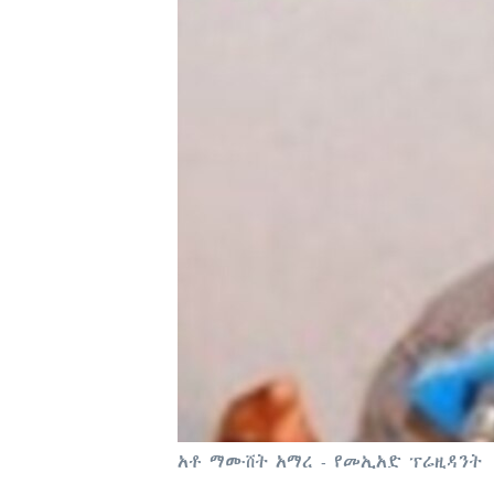
አቶ ማሙሸት አማረ - የመኢአድ ፕሬዚዳንት