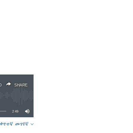
D
SHARE
2:49
ቀጥተኛ መገናኛ
SHARE