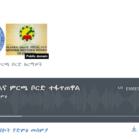
ምርጫ ቦርድ አርማዎች
እና ምርጫ ቦርድ ተፋጥጠዋል
EMBE
ድምፅ
No media source currently available
ስኮት የድምፅ መስምያ
EMBED