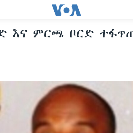
ድ እና ምርጫ ቦርድ ተፋጥ
5