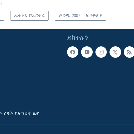
of
ካ
ኢትዮጵያ/ኤርትራ
ምርጫ 2007 - ኢትዮጵያ
ይከተሉን
ት ሰዓት የአማርኛ ዜና