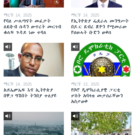
ማርች 14, 2025
ማርች 14, 2025
የባለ ሥልጣናት መፈታት
የኢትዮጵያ ፌደራል መንግሥት
ለደቡብ ሱዳን ውጥረት መርገብ
በዶ.ር ደብረ ጽዮን የሚመራው
ቁልፍ ጉዳይ ነው ተባለ
የህወሓት ቡድን ወቀሰ
ማርች 14, 2025
ማርች 13, 2025
አይኤምኤፍ እና ኢትዮጵያ
የቦሮ ዴሞክራሲያዊ ፓርቲ
በዋጋ ግሽበት ትንበያ ተለያዩ
ሦስት አባላቱ መታሰራቸውን
አስታወቀ