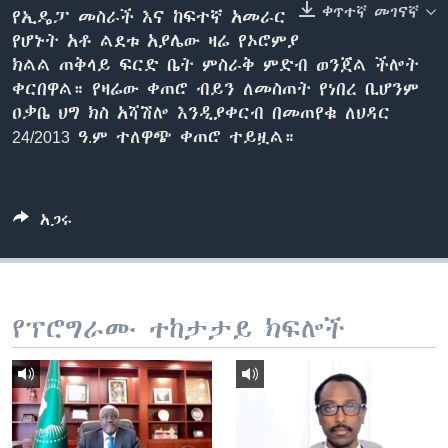
ቀጥተኛ መገናኛ
የኢዴፓ መስራች እና ከፍተኛ አመራር
የሆኑት አቶ ልደቱ አያሌው ዛሬ የኦሮምያ
ክልል ጠቅላይ ፍርድ ቤት ምስራቅ ምድብ ወንጀል ችሎት
ቋንቋዎች
ቀርበዋል። የዛሬው ቀጠሮ ብይን ለመስጠት የነበረ ቢሆንም
ዐቃቤ ህግ ክስ አሻሽሎ እንዲያቀርብ በመጠየቁ ለህዳር
24/2013 ዓ.ም ተለዋጭ ቀጠሮ ተይዟል።
አጋሩ
የፕሮግራሙ ተከታታይ ክፍሎች