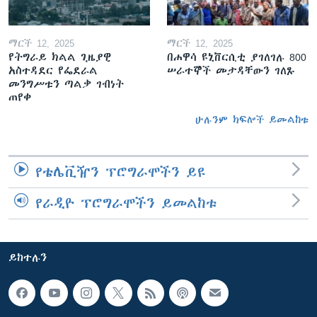
ማርች 12, 2025
ማርች 12, 2025
የትግራይ ክልል ጊዜያዊ
በሐዋሳ ዩኒቨርሲቲ ያገለገሉ 800
አስተዳደር የፌደራል
ሠራተኞች መታዳቸውን ገለጹ
መንግሥቱን ጣልቃ ገብነት
ጠየቀ
ሁሉንም ክፍሎች ይመልከቱ
የቴሌቪዥን ፕሮግራሞችን ይዩ
የራዲዮ ፕሮግራሞችን ይመልከቱ
ይከተሉን