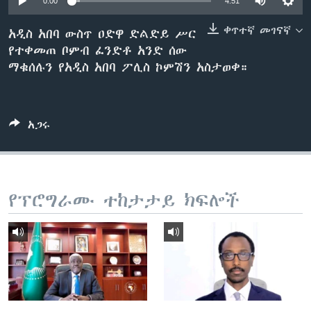
0:00
4:51
ቀጥተኛ መገናኛ
አዲስ አበባ ውስጥ ዐድዋ ድልድይ ሥር
የተቀመጠ ቦምብ ፈንድቶ አንድ ሰው
ቋንቋዎች
ማቁሰሉን የአዲስ አበባ ፖሊስ ኮምሽን አስታወቀ።
አጋሩ
የፕሮግራሙ ተከታታይ ክፍሎች