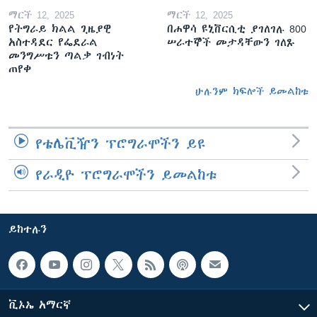
ማርች 12, 2025
ማርች 12, 2025
የትግራይ ክልል ጊዜያዊ
በሐዋሳ ዩኒቨርሲቲ ያገለገሉ 800
አስተዳደር የፌደራል
ሠራተኞች መታዳቸውን ገለጹ
መንግሥቱን ጣልቃ ገብነት
ጠየቀ
ሁሉንም ክፍሎች ይመልከቱ
የቴሌቪዥን ፕሮግራሞችን ይዩ
የራዲዮ ፕሮግራሞችን ይመልከቱ
ይከተሉን
ቪኦኤ አማርኛ