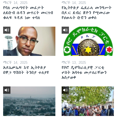
ማርች 14, 2025
ማርች 14, 2025
የባለ ሥልጣናት መፈታት
የኢትዮጵያ ፌደራል መንግሥት
ለደቡብ ሱዳን ውጥረት መርገብ
በዶ.ር ደብረ ጽዮን የሚመራው
ቁልፍ ጉዳይ ነው ተባለ
የህወሓት ቡድን ወቀሰ
ማርች 14, 2025
ማርች 13, 2025
አይኤምኤፍ እና ኢትዮጵያ
የቦሮ ዴሞክራሲያዊ ፓርቲ
በዋጋ ግሽበት ትንበያ ተለያዩ
ሦስት አባላቱ መታሰራቸውን
አስታወቀ