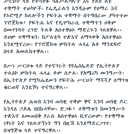
ሥርዐት ላይ የተሳተፉ ባለሥልጣናት እና የልዩ ልዩ
ተቋማት ተወካዮች፣ የፌዴራሉን እንዲሁም የዐማራ እና
የኦሮሚያ ክልሎችን የፍትሕ ተቋማት በትግበራው ያካተተው
ፕሮጀክቱ፥ የፍትሕ እና የዴሞክራሲ ተቋማትን ዐቅም
በመገንባት ረገድ ትልቅ አስተዋፅኦ ማድረጉን ገልጸዋል፡፡
ይህም ተቋማቱን፣ ከፖለቲካ ተጽእኖ ለማላቀቅ አስተዋፅኦ
እንደሚኖረው፣ የፕሮጀክቱ ምክትል ሓላፊ አቶ ማንደፍሮ
በላይ አመልክተዋል፡፡
በሥነ ሥርዐቱ ላይ የተናገሩት የዩኤስኤይድ የኢትዮጵያ
ተልዕኮ ምክትል ሓላፊ ቶም ስታል፣ የአሜሪካ መንግሥት፣
በኢትዮጵያ የሚካሔደውን የፍትሕ ሥርዐት ማሻሻያ ለማገዝ
ቁርጠኛ እንደኾነ ተናግረዋል፡፡
የኢትዮጵያ ሕዝብ እንባ ጠባቂ ተቋም ዋና እንባ ጠባቂ ዶር.
እንዳለ ኃይሌ በበኩላቸው፣ ድጋፉ፥ ተቋማቱን ከመንግሥት
ተጽእኖ ለመጠበቅ የራሱ አስተዋፅኦ ቢኖረውም፣ የተቋማቱ
ነፃነት እና ገለልተኝነት ግን በዚኽ እንደማይረጋገጥ፣
በዝግጅቱ ላይ ተናግረዋል፡፡