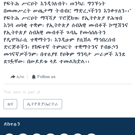
የፍትሕ ሥርዐት እንዲጎለብት፣ ጠንካራ ግንኙነት
በመመሥረት ውጤታማ ትብብር ማድረጋችንን እንቀጥለን፡፡”
የፍትሕ ሥርዐት ማሻሻያ ፕሮጀክቱ፣ የኢትዮጵያ የሕዝብ
እንባ ጠባቂ ተቋም፣ የኢትዮጵያ ሰብአዊ መብቶች ኮሚሽንና
የኢትዮጵያ ሰብአዊ መብቶች ጉባኤ የመሳሰሉትን
የዴሞክራሲ ተቋማትን፣ እንዲሁም የሲቨል ማኅበረሰብ
ድርጅቶችን፣ የከፍተኛ ትምህርት ተቋማትንና የብዙኃን
መገናኛዎችንም፣ በተለያዩ የዐቅም ግንባታ ሥራዎች እንደ
ደገፏቸው፣ በውይይቱ ላይ ተመልክቷል፡፡
አጋሩ
Follow us
This item is part of
ዜና
ኢትዮጵያ/ኤርትራ
ይከተሉን