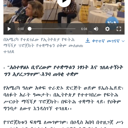
No media source currently available
ቋንቋዎች
0:00
6:04
በአሜሪካ የተደገፈው የኢትዮጵያ የፍትሕ
ቀጥተኛ መገናኛ
ማሻሻያ ፕሮጀክት የተቋማቱን ዐቅም መለወጡ
ተገለጸ
- “አስተዋፅኦ ቢኖረውም የተቋማቱን ነፃነት እና ገለልተኝነት
ግን አያረጋግጥም”-እንባ ጠባቂ ተቋም
የአሜሪካ ዓለም አቀፍ ተራድኦ ድርጅት ወይም ዩኤስ-ኤይድ፣
ባለፉት አራት ዓመታት፣ በኢትዮጵያ የተተገበረው የፍትሕ
ሥርዐት ማሻሻያ ፕሮጀክት፣ በፍትሕ ተቋማት ላይ፣ የዐቅም
ግንባታ ለውጥ እንዳስገኘ ተገለጸ፡፡
የፕሮጀክቱን ፍጻሜ ለመገምገም፣ በዐዲስ አበባ በተዘጋጀ ሥነ