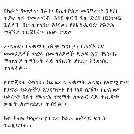
ከአራት ዓመታት በፊት፣ ከኢትዮጵያ መንግሥት በቀረበ
ጥያቄ ላይ ተመሥርቶ፣ እስከ ቅርብ ጊዜ ድረስ በ1ነጥብ2
ቢሊዮን ብር ሲተገበር የቆየው፣ የዩኤስ-ኤይድ የፍትሕ
ማሻሻያ ፕሮጀክት፥ በሰው ኃይል
ሥልጠና፣ በተቋማት ዐቅም ግንባታ፣ በሕጎች እና
መመሪያዎች ቀረፃ፣ በመሣሪያዎች ድጋፍ እና በግንዛቤ
ማሳደጊያ ተግባራት ላይ ትኩረት ያደረገ እንደነበር
ተገልጿል፡፡
የፕሮጀክቱ ትግበራ፣ ከፌደራል ተቋማት አልፎ፣ የኦሮሚያንና
የዐማራ ክልሎችን እንዳካተተ የተገለጸ ሲኾን፣ በሁለቱም
ክልሎች ባሉት የፍትሕ ተቋማት አሠራር ላይ ተጨባጭ
ውጤት አምጥቷል፤ ተብሏል፡፡
አቶ አብዬ ካሳሁን፣ የዐማራ ክልል ጠቅላይ ፍ/ቤት
ፕሬዚዳንት፡፡