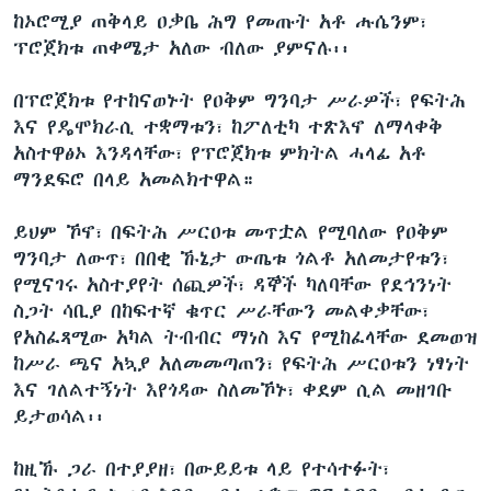
ከኦሮሚያ ጠቅላይ ዐቃቤ ሕግ የመጡት አቶ ሑሴንም፣
ፕሮጀክቱ ጠቀሜታ አለው ብለው ያምናሉ፡፡
በፕሮጀክቱ የተከናወኑት የዐቅም ግንባታ ሥራዎች፣ የፍትሕ
እና የዴሞክራሲ ተቋማቱን፣ ከፖለቲካ ተጽእኖ ለማላቀቅ
አስተዋፅኦ እንዳላቸው፣ የፕሮጀክቱ ምክትል ሓላፊ አቶ
ማንደፍሮ በላይ አመልክተዋል።
ይህም ኾኖ፣ በፍትሕ ሥርዐቱ መጥቷል የሚባለው የዐቅም
ግንባታ ለውጥ፣ በበቂ ኹኔታ ውጤቱ ጎልቶ አለመታየቱን፣
የሚናገሩ አስተያየት ሰጪዎች፣ ዳኞች ካለባቸው የደኅንነት
ስጋት ሳቢያ በከፍተኛ ቁጥር ሥራቸውን መልቀቃቸው፣
የአስፈጻሚው አካል ትብብር ማነስ እና የሚከፈላቸው ደመወዝ
ከሥራ ጫና አኳያ አለመመጣጠን፣ የፍትሕ ሥርዐቱን ነፃነት
እና ገለልተኝነት እየጎዳው ስለመኾኑ፣ ቀደም ሲል መዘገቡ
ይታወሳል፡፡
ከዚኹ ጋራ በተያያዘ፣ በውይይቱ ላይ የተሳተፉት፣