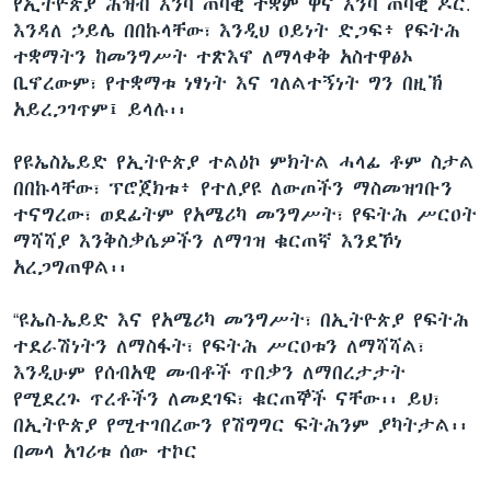
የኢትዮጵያ ሕዝብ እንባ ጠባቂ ተቋም ዋና እንባ ጠባቂ ዶር.
እንዳለ ኃይሌ በበኩላቸው፣ እንዲህ ዐይነት ድጋፍ፥ የፍትሕ
ተቋማትን ከመንግሥት ተጽእኖ ለማላቀቅ አስተዋፅኦ
ቢኖረውም፣ የተቋማቱ ነፃነት እና ገለልተኝነት ግን በዚኽ
አይረጋገጥም፤ ይላሉ፡፡
የዩኤስኤይድ የኢትዮጵያ ተልዕኮ ምክትል ሓላፊ ቶም ስታል
በበኩላቸው፣ ፕሮጀክቱ፥ የተለያዩ ለውጦችን ማስመዝገቡን
ተናግረው፣ ወደፊትም የአሜሪካ መንግሥት፣ የፍትሕ ሥርዐት
ማሻሻያ እንቅስቃሴዎችን ለማገዝ ቁርጠኛ እንደኾነ
አረጋግጠዋል፡፡
“ዩኤስ-ኤይድ እና የአሜሪካ መንግሥት፣ በኢትዮጵያ የፍትሕ
ተደራሽነትን ለማስፋት፣ የፍትሕ ሥርዐቱን ለማሻሻል፣
እንዲሁም የሰብአዊ መብቶች ጥበቃን ለማበረታታት
የሚደረጉ ጥረቶችን ለመደገፍ፣ ቁርጠኞች ናቸው፡፡ ይህ፣
በኢትዮጵያ የሚተገበረውን የሽግግር ፍትሕንም ያካትታል፡፡
በመላ አገሪቱ ሰው ተኮር