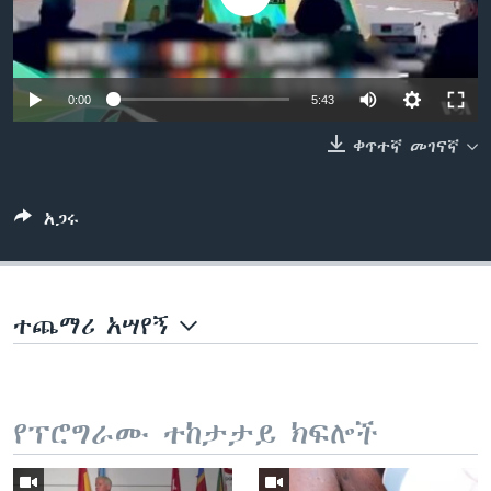
ቋንቋዎች
0:00
5:43
ቀጥተኛ መገናኛ
አጋሩ
ተጨማሪ አሣየኝ
የፕሮግራሙ ተከታታይ ክፍሎች