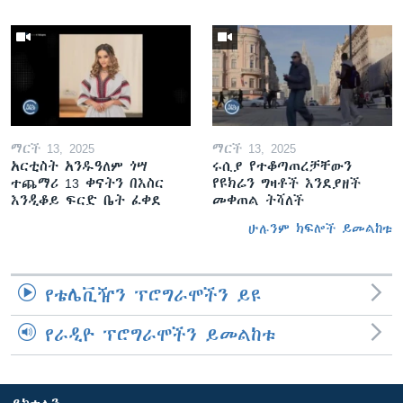
ማርች 13, 2025
ማርች 13, 2025
አርቲስት አንዱዓለም ጎሣ
ሩሲያ የተቆጣጠረቻቸውን
ተጨማሪ 13 ቀናትን በእስር
የዩክሬን ግዛቶች እንደያዘች
እንዲቆይ ፍርድ ቤት ፈቀደ
መቀጠል ትሻለች
ሁሉንም ክፍሎች ይመልከቱ
የቴሌቪዥን ፕሮግራሞችን ይዩ
የራዲዮ ፕሮግራሞችን ይመልከቱ