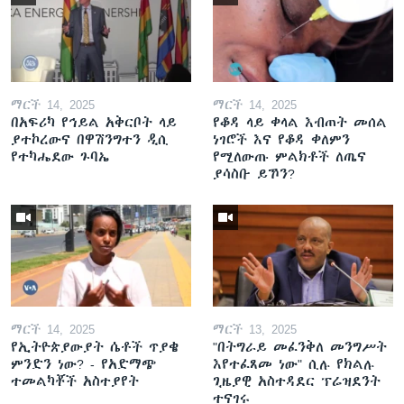
ማርች 14, 2025
ማርች 14, 2025
በአፍሪካ የኅይል አቅርቦት ላይ
የቆዳ ላይ ቀላል እብጠት መሰል
ያተኮረውና በዋሽንግተን ዲሲ
ነገሮች እና የቆዳ ቀለምን
የተካሔደው ጉባኤ
የሚለውጡ ምልክቶች ለጤና
ያሳስቡ ይኾን?
ማርች 14, 2025
ማርች 13, 2025
የኢትዮጵያውያት ሴቶች ጥያቄ
"በትግራይ መፈንቅለ መንግሥት
ምንድን ነው? - የአድማጭ
እየተፈጸመ ነው" ሲሉ የክልሉ
ተመልካቾች አስተያየት
ጊዜያዊ አስተዳደር ፕሬዝደንት
ተናገሩ