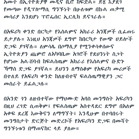
አመት በኢትዮጵያዋ መዲና ቢሮ ከፍቷል። ይሄ እያደገ
የመጣው የዲፕሎማሲ ግንኙነት በሁለቱም በኩል ጠቃሚ
መሳሪያ እንደሆነ ፕሮፌሰር ኢርሊክ ይናገራሉ።
በአፍሪካ ቀንድ በርካታ የእስልምና አክራሪ አንጃዎች ሲፈጠሩ
ይታያሉ። እነዚህ አንጃዎች ደግሞ ከበርካታ የውጭ ሀይሎች
ድጋፍ ያገኛሉ። ለምሳሌ በሶማሊያ የሚንቀሳቀሰውና
ኢትዮጵያን ጨምሮ ለአካባቢው አገሮች የደህንነት ስጋት
የሆነው አል-ሸባብ ከፍልስጤም አክራሪ የእስልምና ቡድኑ
ኻማስ ድጋፍ ያገኛል። ይህንን ለማስቆም የአፍሪካ መሪዎች
በተለይ የአፍሪካ ቀንድ ከለዘብተኛ ፍልስጤማዊያን ጋር
መስራት ይፈልጋሉ።
በአንድ ጎን ለዘብተኛው የማህሙድ አባስ መንግስት አፍሪካን
በዚህ ረገድ ሲጠቅም፤ የፍልስጤም አስተዳደር ደግሞ በአለም
አቀፍ ደረጃ እውቅናን ለማግኘት፤ እንዲሁም በተባበሩት
መንግስታት ድርጅት መድረኮች የአፍሪካን ድጋፍ በመሻት
ግንኙነቱን በማጠናከር ላይ ያለው።