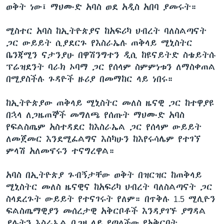
ወቅት ነው፤ ማህሙድ አባስ ወደ አዲስ አበባ ያመሩት።
ሚስተር አባስ ከኢትዮጵያና ከአፍሪካ ህብረት ባለስልጣናት
ቋንቋዎች
ጋር ውይይት ሲያደርጉ የእስራኤሉ ጠቅላይ ሚኒስትር
ቤንጃሚን ናታንያሁ በዋሽንግተን ዲሲ ከዩናይትድ ስቴይትሱ
ፕሬዝደንት ባራክ ኦባማ ጋር የሰላም ስምምነቱን ለማስቀጠል
በሚያስችሉ ጉዳዮች ዙሪያ በመማከር ላይ ነበሩ።
ከኢትዮጵያው ጠቅላይ ሚኒስትር መለስ ዜናዊ ጋር ከተዋያዩ
በኋላ ለጋዜጠኞች መግለጫ የሰጡት ማህሙድ አባስ
የፍልስጤም አስተዳደር ከእስራኤል ጋር የሰላም ውይይት
ለመጀመር እንደሚፈልግና እስካሁን ከእየሩሳሌም የተገኘ
ምላሽ አለመኖሩን ተናግረዋል።
አባስ በኢትዮጵያ ጉብኝታቸው ወቅት በዝርዝር ከጠቅላይ
ሚኒስትር መለስ ዜናዊና ከአፍሪካ ህብረት ባለስልጣናት ጋር
ስላደረጉት ውይይት የተናገሩት የለም። በጥቅሉ 1.5 ሚሊዮን
ፍልስጤማዊያን መሰረታዊ አቅርቦቶች እንዳያገኙ ያግዳል
ያሉትን እስራኤል በጋዛ ላይ የጣለችው የአቅርቦት