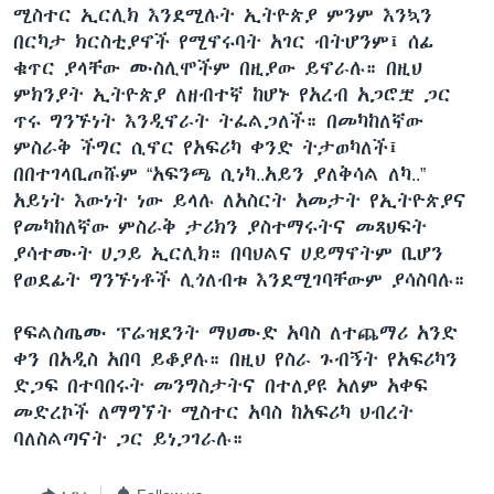
ሚስተር ኢርሊክ እንደሚሉት ኢትዮጵያ ምንም እንኳን
በርካታ ክርስቲያኖች የሚኖሩባት አገር ብትሆንም፤ ሰፊ
ቁጥር ያላቸው ሙስሊሞችም በዚያው ይኖራሉ። በዚህ
ምክንያት ኢትዮጵያ ለዘብተኛ ከሆኑ የአረብ አጋሮቿ ጋር
ጥሩ ግንኙነት እንዲኖራት ትፈልጋለች። በመካከለኛው
ምስራቅ ችግር ሲኖር የአፍሪካ ቀንድ ትታወካለች፤
በበተገላቢጦሹም “አፍንጫ ሲነካ..አይን ያለቅሳል ለካ..”
አይነት እውነት ነው ይላሉ ለአስርት አመታት የኢትዮጵያና
የመካከለኛው ምስራቅ ታሪክን ያስተማሩትና መጻህፍት
ያሳተሙት ሀጋይ ኢርሊክ። በባህልና ሀይማኖትም ቢሆን
የወደፊት ግንኙነቶች ሊጎለብቱ እንደሚገባቸውም ያሳስባሉ።
የፍልስጤሙ ፕሬዝደንት ማህሙድ አባስ ለተጨማሪ አንድ
ቀን በአዲስ አበባ ይቆያሉ። በዚህ የስራ ጉብኝት የአፍሪካን
ድጋፍ በተባበሩት መንግስታትና በተለያዩ አለም አቀፍ
መድረኮች ለማግኘት ሚስተር አባስ ከአፍሪካ ህብረት
ባለስልጣናት ጋር ይነጋገራሉ።