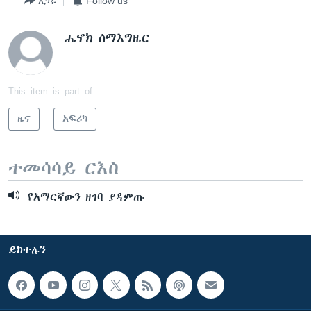
አጋሩ
Follow us
ሔኖክ ሰማእግዜር
This item is part of
ዜና
አፍሪካ
ተመሳሳይ ርእስ
የአማርኛውን ዘገባ ያዳምጡ
ይከተሉን