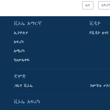
ዜና
አፍሪ
ቪኦኤ አማርኛ
ቪዲዮ
ኢትዮጵያ
የቪዲዮ ዘገባ
አፍሪካ
አሜሪካ
ዓለምአቀፍ
ድምጽ
ጋቢና ቪኦኤ
ከምሽቱ ሦስ
ቪኦኤ አፍሪካ