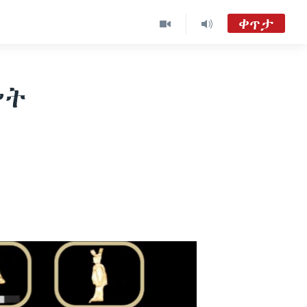
ቀጥታ
ከምሽቱ 3:00 የአማርኛ ዜና
TVMC09
ሥት
ዐርብ፡-ከምሽቱ ሦስት ሰዓት የአማርኛ ዜና
VOA Amharic Audio Tube