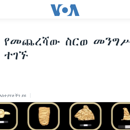
ጽ የመጨረሻው ስርወ መንግ
 ተገኙ
አስተያየቶችን ይዩ