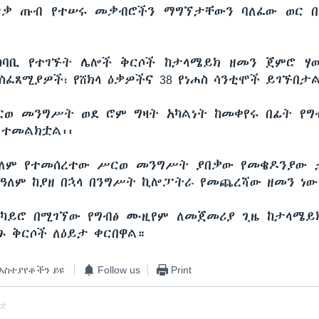
ጭቃ ጡብ የተሠሩ መቃብሮችን ማግኘታቸውን ባለፈው ወር 
ካባቢ የተገኙት ሌሎች ቅርሶች ከታላሜይክ ዘመን ጀምሮ ሃው
ስፈጸሚያዎች፣ የሸክላ ዕቃዎችና 38 የነሐስ ሳንቲሞች ይገኙበታ
ወ መንግሥት ወደ ሮም ግዛት አካልነት ከመቀየሩ በፊት የ
ር ተመልክቷል፡፡
ዓለም የተመሰረተው ሥርወ መንግሥት ያበቃው የመቄዶንያው 
ዓ.ዓለም ከያዘ በኋላ በንግሥት ኪሎፓትራ የመጨረሻው ዘመን ነው
 በካይሮ በሚገኘው የግብፅ ሙዚየም ለመጀመሪያ ጊዜ ከታላሜይ
ጠጉ ቅርሶች ለዕይታ ቀርበዋል።
አስተያየቶችን ይዩ
Follow us
Print
of