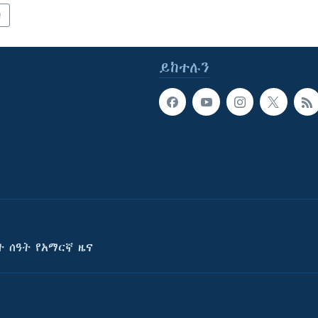
ካ
ይከተሉን
ት ሰዓት የአማርኛ ዜና