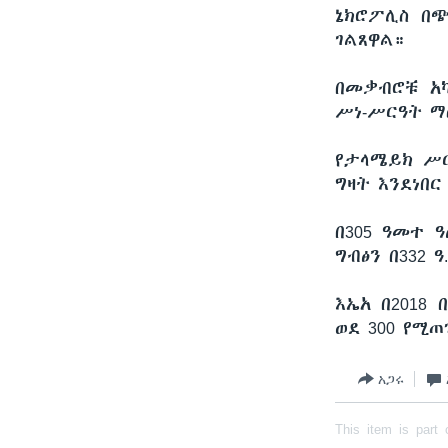
ኔክሮፖሊስ በ
ገልጸዋል።
በመቃብሮቹ አ
ሥነ-ሥርዓት ማ
የታላሜይክ ሥር
ግዛት እንደነበ
በ305 ዓመተ 
ግብፅን በ332 
እኤአ በ2018
ወደ 300 የሚ
አጋሩ
This item is part 