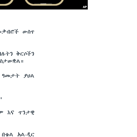
መቃብሮች ውስጥ
ባሉትን ቅርሶችን
አስታውቋል።
0 ዓመታት ያህል
፡
ዝም እና ጥንታዊ
በቴል አል-ዲር