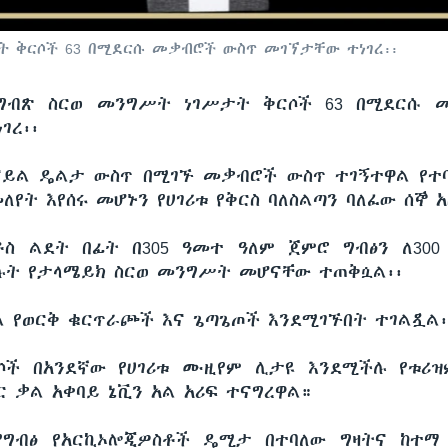
 ቅርሶች 63 በሚደርሱ መቃብሮች ውስጥ መገኘታቸው ተነገረ፡፡
ግብጽ ስርወ መንግሥት ነገሥታት ቅርሶች 63 በሚደርሱ 
ገረ፡፡
ይል ዴልታ ውስጥ በሚገኙ መቃብሮች ውስጥ ተገኝተዋል የተ
ለየት እየሰሩ መሆኑን የሀገሪቱ የቅርስ ባለስልጣን ባለፈው ሰኞ 
ቶስ ልደት በፊት በ305 ዓመተ ዓለም ጀምሮ ግብፅን ለ30
ሉት የታላሜይክ ስርወ መንግሥት መሆናቸው ተጠቅሷል፡፡
ል የወርቅ ቁርጥራጮች እና ጌጣጌጦች እንደሚገኙበት ተገልጿል፡
ሶች በአንደኛው የሀገሪቱ ሙዚየም ሊታዩ እንደሚችሉ የቱሪ
ር ቃል አቀባይ ኔቪን አል አሪፍ ተናግረዋል።
የግብፅ የአርኪኦሎጂዎስቶች ዴሚታ በተባለው ግዛትና ከተማ 