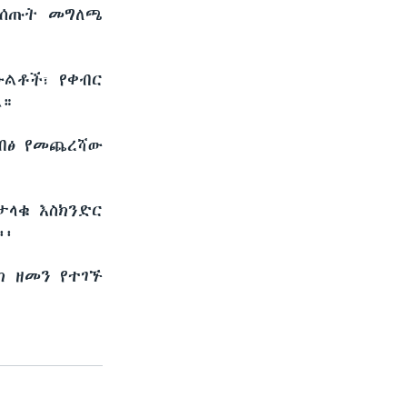
በሰጡት መግለጫ
ልቶች፣ የቀብር
ል።
ግብፅ የመጨረሻው
ታላቁ እስክንድር
፡፡
ክ ዘመን የተገኙ