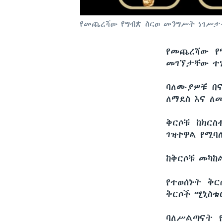
የመጨረሻው የግብጽ ስርወ መንግሥት ነገሥታት
የመጨረሻው የ
መገኘታቸው ተነ
ባለሙያዎቹ በና
ለማደስ እና ለመ
ቅርሶቹ ከክርስ
ገዝተዋል የሚባ
ከቅርሶቹ መካከ
የተወሰኑት ቅር
ቅርሶች ሚኒስቴ
ባለሥልጣናት 