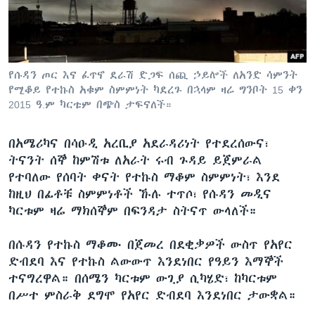
ቋንቋዎች
የሱዳን ጦር እና ፈጥኖ ደራሽ ድጋፍ ሰጪ ኃይሎች ለአንድ ሳምንት
የሚቆይ የተኩስ አቁም ስምምነት ካደረጉ በኋላም ዛሬ ግንቦት 15 ቀን
2015 ዓ.ም ካርቱም በጭስ ታፍናለች።
በአሜሪካና በሳዑዲ አረቢያ አደራዳሪነት የተደረሰውና፣
ትናንት ሰኞ ከምሽቱ ለአራት ሩብ ጉዳይ ይጀምራል
የተባለው የሰባት ቀናት የተኩስ ማቆም ስምምነት፣ እንደ
ከዚህ በፊቶቹ ስምምነቶች ኹሉ ተጥሶ፣ የሱዳን መዲና
ካርቱም ዛሬ ማክሰኞም በፍንዳታ ስትናጥ ውላለች።
በሱዳን የተኩስ ማቆሙ በጀመረ በደቂቃዎች ውስጥ የአየር
ድብደባ እና የተኩስ ልውውጥ እንደነበር የዓይን እማኞች
ተናግረዋል። በሰሜን ካርቱም ውጊያ ሲካሄድ፣ ከካርቱም
በሥተ ምስራቅ ደግሞ የአየር ድብደባ እንደነበር ታውቋል።