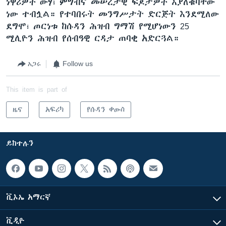
ነዋሪዎች ውሃ፣ ምግብና መሠረታዊ ፍጆታዎች እያለቁባቸው
ነው ተብሏል። የተባበሩት መንግሥታት ድርጅት እንደሚለው
ደግሞ፣ ጦርነቱ ከሱዳን ሕዝብ ግማሽ የሚሆነውን 25
ሚሊዮን ሕዝብ የሰብዓዊ ርዳታ ጠባቂ አድርጓል።
አጋሩ
Follow us
This item is part of
ዜና
አፍሪካ
የሱዳን ቀውስ
ይከተሉን
ቪኦኤ አማርኛ
ቪዲዮ