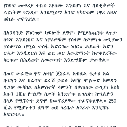
የከባድ መሣሪያ ተኩስ እየሰሙ እንደሆነ እና በደቂቃዎች
ልዩነትም ፍንዳታ እንደሚሰማ አንድ የካርቱም ነዋሪ ለዜና
ወኪሉ ተናግሯል።
በአንዳንድ የካርቱም ክፍሎች ደግሞ፣ የሚያስጨንቅ ጸጥታ
ሰፍኖ እንደነበር እና ነዋሪዎቹም የሰላም ስምምነቱ ውጊያውን
ያስቆማል በሚል ተስፋ አድርገው ነበር። ሕይወት አድን
ርዳታ እንዲደርስ እና ወደ ጦር አውድማነት ከተቀየረችው
ካርቱም በሕይወት ለመውጣት እንደሚሹም ታውቋል።
በጦር ሠራዊቱ ዋና አዛዥ ጀኔራል አብደል ፋታህ አል
ቡርሃን እና በፈጥኖ ደራሽ ኃይሉ አዛዥ ሞሃመድ አምዳን
ዳጋሎ መካከል ለአምስተኛ ሳምንት በቀጠለው ውጊያ፣ እስከ
አሁን 1ሺህ የሚሆኑ ሰዎች እንደሞቱ ሲገለጽ፣ ከሚሊዮን
በላይ የሚኾኑት ደግሞ ከመኖሪያቸው ተፈናቅለዋል። 250
ሺሕ የሚሆኑትን ደግሞ ወደ ጎረቤት አገራት እንዲሸሹ
አድርጓል።