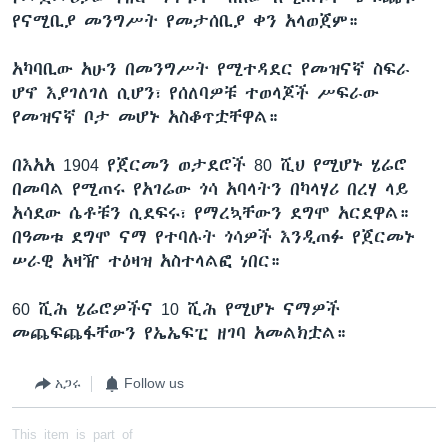
የናሚቢያ መንግሥት የመታሰቢያ ቀን አላወጀም።
አካባቢው አሁን በመንግሥት የሚተዳደር የመዝናኛ ስፍራ
ሆኖ እያገለገለ ሲሆን፣ የሰለባዎቹ ተወላጆች ሥፍራው
የመዝናኛ ቦታ መሆኑ አስቆጥቷቸዋል።
በእአአ 1904 የጀርመን ወታደሮች 80 ሺህ የሚሆኑ ሄሬሮ
በመባል የሚጠሩ የአገሬው ጎሳ አባላትን በካላሃሪ በረሃ ላይ
አሳደው ሴቶቹን ሲደፍሩ፣ የማረኳቸውን ደግሞ አርደዋል።
በዓመቱ ደግሞ ናማ የተባሉት ጎሳዎች እንዲጠፉ የጀርመኑ
ሠራዊ አዛዥ ተዕዛዝ አስተላልፎ ነበር።
60 ሺሕ ሄሬሮዎችና 10 ሺሕ የሚሆኑ ናማዎች
መጨፍጨፋቸውን የኤኤፍፒ ዘገባ አመልክቷል።
አጋሩ
Follow us
This item is part of