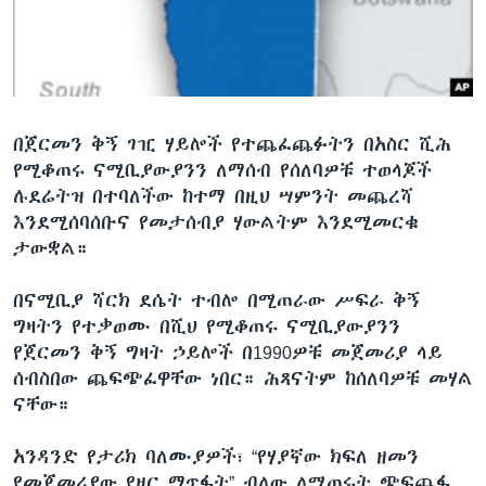
ቋንቋዎች
በጀርመን ቅኝ ገዢ ሃይሎች የተጨፈጨፉትን በአስር ሺሕ
የሚቆጠሩ ናሚቢያውያንን ለማሰብ የሰለባዎቹ ተወላጆች
ሉደሬትዝ በተባለችው ከተማ በዚህ ሣምንት መጨረሻ
እንደሚሰባሰቡና የመታሰብያ ሃውልትም እንደሚመርቁ
ታውቋል።
በናሚቢያ ሻርክ ደሴት ተብሎ በሚጠራው ሥፍራ ቅኝ
ግዛትን የተቃወሙ በሺህ የሚቆጠሩ ናሚቢያውያንን
የጀርመን ቅኝ ግዛት ኃይሎች በ1990ዎቹ መጀመሪያ ላይ
ሰብስበው ጨፍጭፈዋቸው ነበር። ሕጻናትም ከሰለባዎቹ መሃል
ናቸው።
አንዳንድ የታሪክ ባለሙያዎች፣ “የሃያኛው ክፍለ ዘመን
የመጀመሪያው የዘር ማጥፋት” ብለው ለሚጠሩት ጭፍጨፋ