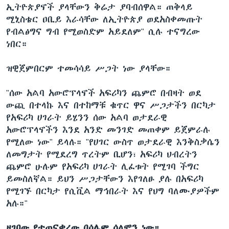
ኢትዮጵያኖች ያላቸውን ቅሬታ ያባብሰዋል። ጠቅላይ
ሚኒስቴር ዐቢይ እራሳቸው ለኢትዮጵያ ወደአስቀመጡት
የብልፅግና ግብ የሚወስድም አይደለም" ሲሉ ተናግረው
ነበር።
ዝዊጀምበርም ተመሳሳይ ሥጋት ነው ያላቸው።
"ሰው አልባ አውሮፕላኖች አፍሪካን ጨምሮ በብዛት ወደ
ውጪ በተላኩ እና በተከማቹ ቁጥር ዋና ሥጋታችን በርካታ
የአፍሪካ ሀገራት ይሄንን ሰው አልባ ወታደራዊ
አውሮፕላኖችን እንደ አንድ መንገድ መጠቀም ይጀምራሉ
የሚለው ነው" ይላሉ። "የሀገር ውስጥ ወታደራዊ እንቅስቃሴን
ለመግታት የሚደረግ ጥረትም ቢሆን፣ አፍሪካ ህብረትን
ጨምሮ ሁሉም የአፍሪካ ሀገራት ሊፈቱት የሚገባ ችግር
ይመስለኛል። ይህን ሥጋታቸውን እየገለፁ ያሉ በአፍሪካ
የሚገኙ በርካታ የሲቪል ማኅበራት እና የህግ ባለሙያዎችም
አሉ።"
ዘገባው የተጠናቀረው በሳሌም ሰለሞን ነው።