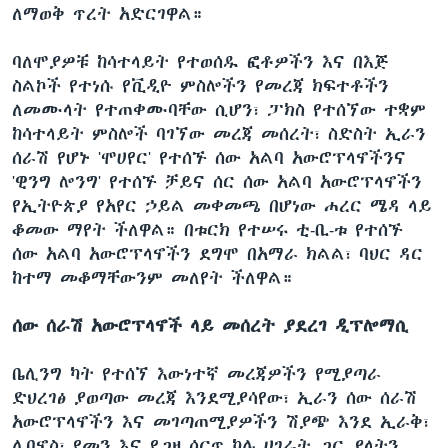
ለማወቅ ጥረት አድርገዋል።
ባለሞያዎቹ ከሳተላይት የተወሰዱ ፎቶዎችን እና በእጅ
ስልኮች የተነሱ የቪዲዮ ምስሎችን የመረጃ ክፍተቶችን
ለመሙላት የተጠቀሙባቸው ሲሆን፣ ፓክስ የተሰኘው ተቋም
ከሳተላይት ምስሎች ባገኘው መረጃ መሰረት፣ ስድስት ኢራን
ሰራሽ የሆኑ 'ሞሀየር' የተሰኙ ሰው አልባ አውሮፕላኖችንና
'ዊንግ ሎንግ' የተሰኙ ቻይና ሰር ሰው አልባ አውሮፕላኖችን
የኢትዮጵያ የአየር ኃይል መቀመጫ በሆነው ሐረር ሜዳ ላይ
ቆመው ማየት ችለዋል። በቱርክ የተሠሩ ቲ-ቢ-ቱ የተሰኙ
ሰው አልባ አውሮፕላኖችን ደግሞ በአማራ ክልል፣ ባህር ዳር
ከተማ መቆማቸውንም መለየት ችለዋል።
ሰው ሰራሽ አውሮፕላኖች ላይ መሰረት ያደረገ ዲፕሎማሲ
ቤሊንግ ካት የተሰኘ እውነተኛ መረጃዎችን የሚያጣራ
ድህረገፅ ያወጣው መረጃ እንደሚያሳየው፣ ኢራን ሰው ሰራሽ
አውሮፕላኖችን እና መገጣጠሚያዎችን ሽያጭ እንደ ኢራቅ፣
ሊባኖስ፣ የመን እና የጋዛ ሰርጥ ካሉ ሀገራት ጋር ያላትን