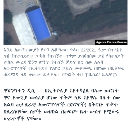
ቋንቋዎች
እንደ አውሮፓውያን የቀን አቆጣጠር ኅዳር 22/2021 ዓ.ም በፕላኔት
ላብ የተወሰደውና ፓክስ የተሰኘው ተቋም ያሰባሰበው ይሄ የሳተላይት
ምስል መረጃ ዊንግ ሎንግ' የተሰኙ ቻይና ሰር ሰው አልባ
አውሮፕላኖች የኢትዮጵያ የአየር ኃይል መቀመጫ በሆነው በቢሾፍቱ
ሐራሜዳ ላይ ቆመው ይታያሉ። /ፕላኔት ላብ ፒቢሴስ/ ኤኤፍፒ/
ዋሽንግተን ዲሲ —
በኢትዮጵያ እየተካሄደ ባለው ጦርነት
ዋና የውጊያ መሳሪያ ሆነው ጥቅም ላይ እየዋሉ ባሉት ሰው
አልባ ወታደራዊ አውሮፕላኖች (ድሮኖች) በቅርቡ ጥቃት
ከደረሰባቸው ሰዎች መሀከል በወፍጮ ቤት ውስጥ የሚሠሩ
ሠራተኞች ናቸው።