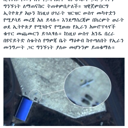
ግንኙነት ለማጠናከር ትጠቀምበታለች። ዝዊጀምበርግ
ኢትዮጵያ አሁን ከነዚህ ሀገራት ዝርዝር ውስጥ መካተቷን
የሚያሳይ መረጃ አለ ይላሉ። እንደማስረጃም በክረምት ወራት
ወደ ኢትዮጵያ የሚገቡና የሚወጡ የኢራን አውሮፕላኖች
ቁጥር መጨመርን ይገልፃሉ። ከነዚህ ውስጥ አንዱ በረራ
በዩናይትድ ስቴትስ የግምጃ ቤት ማዕቀብ ከተጣለበት የኢራን
መንግሥት ጋር ግንኙነት ያለው መሆኑንም ይጠቁማሉ።