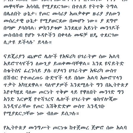
መዋላቸው አሳሳቢ የሚያደርገው፣ በተለይ የትጥቅ ትግል
በሌለበት ሁኔታ፣ የጦር መሳሪያ አጠቃቀም ዙሪያ ያለውን
መሰረታዊ ሁኔታ የሚያወርደው በመሆኑ ነው። ያ ደግሞ
በጣም ያሳስባል፣ ምክንያቱም እንደዚህ አይነት መንገዶች
ውስብስብ የሆኑ ጉዳዮችን በቀላሉ መፍቻ ዘዴ ተደርገው
ሊታዩ ይችላሉ" ይላሉ።
ናይጄሪያን ጨምሮ ሌሎች የአፍሪካ ሀገራትም ሰው አልባ
አይሮፕላኖችን ለውጊያ ይጠቀሙባቸዋል። እንደ ዩናይትድ
ስቴትስና ፈረንሳይ ያሉ ሀያላን ሀገራትም አፍሪካ ውስጥ
በሽብር የተጠረጠሩ ቡድኖች ላይ በሰው አልባ አውሮፕላን
ጥቃት አካሂደዋል። ባለሞያዎች እንደሚሉት ግን በኢትዮጵያ
እየተካሄደ ባለው ጦርነት ጥቅም ላይ የዋለበት መንገድ ግን
አንድ እርምጃ የተሻገረና ሌሎች ሀገራትም ቴክኖሎጂው
እንዲኖራቸው የጦር እሽቅድድም ውስጥ እንዲገቡ
የሚያደርጋቸው ነው ብለው ይሰጋሉ።
የኢትዮጵያ መንግሥት ጦርነቱ ከተጀመረ ጀምሮ ሰው አልባ