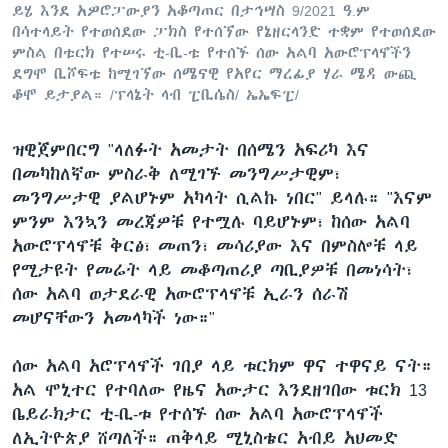
ይሄ እንደ አዎሮፓውያን አቆጣጠር በታኅሣስ 9/2021 ዓ.ም
በሳተላይት የተወሰደው ፓክስ የተሰኘው የኔዘርላንድ ተቋም የተወሰደው
ምስል በቱርክ የተሠሩ ቲ-ቢ-ቱ የተሰኙ ሰው አልባ አውሮፕላኖችን
ደግሞ ቢሾፍቱ ከሚገኘው ሰሜናዊ የአየር ማረፊያ ሃራ ሜዳ ውጪ
ቆሞ ይታያል። /ፕላኔት ላብ ፒቢሴስ/ ኤኤፍፒ/
ዝዊጀምበርግ "ላለፉት አመታት በሰሜን አፍሪካ እና
በመካከለኛው ምስራቅ ለሚገኙ መንግሥታዊም፣
መንግሥታዊ ያልሆኑም አካላት ሲልኩ ነበር" ይላሉ። "እናም
ምንም እንኳን መረጃዎቹ የተሟሉ ባይሆኑም፣ ከሰው አልባ
አውሮፕላኖቹ ቅርፅ፣ መጠን፣ መሳሪያው እና በምስሎቹ ላይ
የሚታዩት የመሬት ላይ መቆጣጠሪያ ጣቢያዎቹ በመነሳት፣
ሰው አልባ ወታደራዊ አውሮፕላኖቹ ኢራን ሰራሽ
መሆናቸውን አመላካች ነው።"
ሰው አልባ አሮፕላኖች ገበያ ላይ ቱርክም ዋና ተዋናይ ናት።
አል ሞኒተር የተባለው የዜና አውታር እንደዘገበው ቱርክ 13
ቤይራክታር ቲ-ቢ-ቱ የተሰኙ ሰው አልባ አውሮፕላኖች
ለኢትዮጵያ ሸጣለች። ጠቅላይ ሚኒስቴር አብይ አህመድ