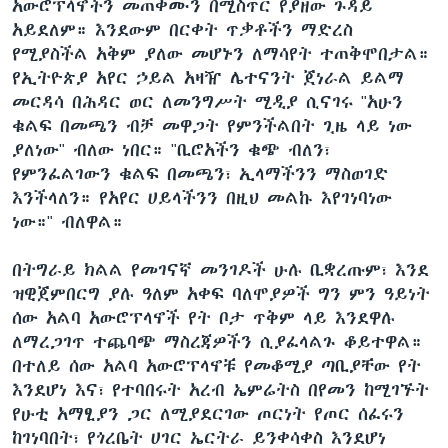
አውሮፕላኖችን መጠቀሙን በሚስጥር የያዘው ጉዳይ
አይደለም። እንደውም በርቀት ጥቃቶችን ማድረስ
የሚያስችል አቅም ያለው መሆኑን ለማሳየት ተጠቅሞበታል።
የኢትዮጵያ አየር ኃይል አዛዥ ሌተናንት ጀነራል ይልማ
መርዳሳ በሕዳር ወር ለመንግሥት ሚዲያ ሲናገሩ "አሁን
ቁልፍ በመጫን ብቻ መዋጋት የምንችልበት ጊዜ ላይ ነው
ያለነው" ብለው ነበር። "ቢሮአችን ቁጭ ብለን፣
የምንፈልገውን ቁልፍ በመጫን፣ ኢላማችንን ማስወገድ
እንችላለን። የአየር ሀይላችንን በዚህ መልኩ እየገነባነው
ነው።" ብለዋል።
በትግራይ ክልል የመገናኛ መንገዶች ሁሉ ቢቋረጡም፣ እንደ
ዝዊጀምበርግ ያሉ ዓለም አቀፍ ባለሞያዎች ግን ምን ዓይነት
ሰው አልባ አውሮፕላኖች የት ቦታ ጥቅም ላይ እንደዋሉ
ለማረጋገጥ ተጨባጭ ማስረጃዎችን ሲያፈላልጉ ቆይተዋል።
በተለይ ሰው አልባ አውሮፕላኖቹ የመቆሚያ ጣቢያቸው የት
እንደሆነ እና፣ የተባበሩት አረብ ኤምሬትስ በየመን ከሚገኙት
የሁቲ አማፂያን ጋር ለሚያደርገው ጦርነት የጦር ሰፈሩን
ከገነባበት፣ የጎረቤት ሀገር ኤርትራ ይንቀሳቀስ እንደሆነ