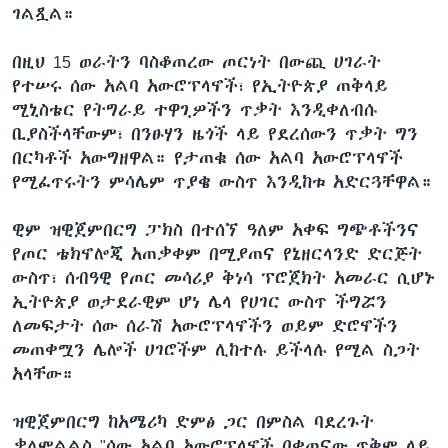
ገልጿል።
በዚህ 15 ወራትን ባስቆጠረው ጦርነት በውጪ ሀገራት
የተሠሩ ሰው አልባ አውሮፕላኖች፣ የኢትዮጵያ ጠቅላይ
ሚኒስቴር የትግራይ ተዋጊዎችን ጥቃት እንዲቀለብሱ
ቢያስችላቸውም፣ በንፁሃን ዜጎች ላይ የደረሰውን ጥቃት ግን
በርካቶች አውግዘዋል። የታጠቁ ሰው አልባ አውሮፕላኖች
የሚፈጥሩትን ምሳሌም ጥያቄ ውስጥ እንዲከቱ አድርጓቸዋል።
ዊም ዝዊጀምበርግ ፓክስ በተሰኘ ዓለም አቀፍ ግጭቶችንና
የጦር ቴክኖሎጂ አጠቃቀም በሚያጠና የኔዘርላንድ ድርጅት
ውስጥ፣ ሰብዓዊ የጦር መሳሪያ ቅነሳ ፕሮጀክት አመራር ሲሆኑ
ኢትዮጵያ ወታደራዊም ሆነ ሌላ የሀገር ውስጥ ችግሯን
ለመፍታት ሰው ሰራሽ አውሮፕላኖችን ወይም ድሮኖችን
መጠቀሟን ሌሎች ሀገሮችም ሊከተሉ ይችላሉ የሚል ስጋት
አላቸው።
ዝዊጀምበርግ ከአሜሪካ ድምፅ ጋር በምስል ባደረጉት
ቃለምልልስ "ሰው አልባ አውሮፕላኖች በቀጠናው ጥቅም ላይ