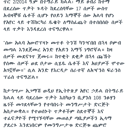
ጥር 2/2014 ዓ.ም በትግራይ ክልል፣ ማይ ፀብሪ ከተማ
በደረሰው ጥቃት ጉዳት ከደረሰባቸው 17 ሰዎች ውስጥ
አብዛኞቹ ሴቶች ሲሆኑ የዐይን እማኞች ሰው አልባ የሆነ
የአየር ላይ ተሽከርካሪ ዱቄት ለማስፈጨት በተሰበሰቡ ሰዎች
ላይ ጥቃት እንዳደረሰ ተናግረዋል።
"ሰው አልባ አውሮፕላኑ መጥቶ ትንሽ ካንዣበበ በኋላ ቦምብ
መጣል እንደጀመረ አንድ የአይን እማኝ ነግሮኛል። ከዛ
ሰዎች መደናገጥ ጀመሩ። ከጥቂት ደቂቃ በኋላ ጩኸት
የሰሙ ሰዎች ወደ ቦታው ሲሄዱ ሴቶች እና አህያዎች ሞተው
አገኟቸው።" ሲል አንድ የእርዳታ ሰራተኛ ለአዣንስ ፍራንስ
ፕሬስ ተናግሯል።
ከታኅሣሥ አጋማሽ ወዲህ የኢትዮጵያ አየር ኃይል በትግራይ
ክልል ላይ ባደረሰው ጥቃት እስካሁን ቢያንስ 108 ንፁሃን
ዜጎች መገደላቸውን የተባበሩት መንግሥታት ድርጅት
አስታውቋል። የተወሰኑት ጥቃቶችም ስደተኞች እና
ተፈናቃዮች የሚገኙባቸው መጠለያ ጣቢያዎችን ኢላማ
ያደረጉ እንደነበርም የመንግሥታቱ ድርጅቱ ጨምሮ