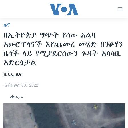
በቀላሉ
የመሥሪያ
ማገናኛዎች
ዜና
ዜና
ወደ
በኢትዮጵያ ግጭት የሰው አልባ
ዋናው
ኑሮ በጤንነት
ኢትዮጵያ
አውሮፕላኖች እየጨመረ መሄድ በንፁሃን
ይዘት
ጋቢና ቪኦኤ
እለፍ
አፍሪካ
ዜጎች ላይ የሚያደርሰውን ጉዳት አሳሳቢ
ወደ
ከምሽቱ ሦስት ሰዓት የአማርኛ ዜና
አድርጎታል
ዓለምአቀፍ
ዋናው
ቪዲዮ
ይዘት
አሜሪካ
ቪኦኤ ዜና
እለፍ
የፎቶ መድብሎች
መካከለኛው ምሥራቅ
ወደ
ፌብሩወሪ 09, 2022
ክምችት
ዋናው
አጋሩ
ይዘት
እለፍ
Learning English
ይከተሉን