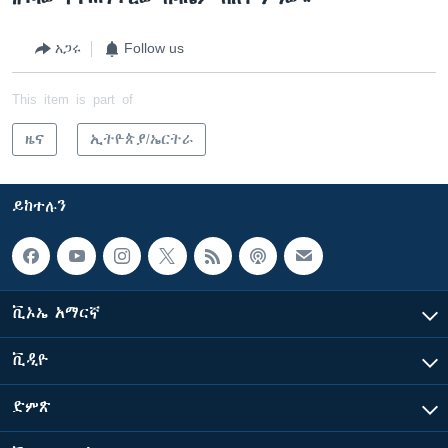
አጋሩ
Follow us
This item is part of
ዜና
ኢትዮጵያ/ኤርትራ
ይከተሉን
ቪኦኤ አማርኛ
ቪዲዮ
ድምጽ