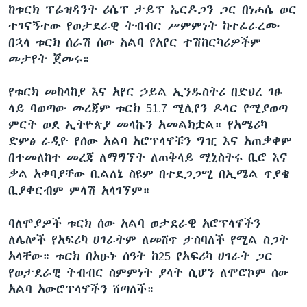
ከቱርክ ፕሬዝዳንት ሪሴፕ ታይፕ ኤርዶጋን ጋር በነሐሴ ወር
ተገናኝተው የወታደራዊ ትብብር ሥምምነት ከተፈራረሙ
በኋላ ቱርክ ሰራሽ ሰው አልባ የአየር ተሽከርካሪዎችም
መታየት ጀመሩ።
የቱርክ መከላከያ እና አየር ኃይል ኢንዱስትሪ በድህረ ገፁ
ላይ ባወጣው መረጃም ቱርክ 51.7 ሚሊየን ዶላር የሚያወጣ
ምርት ወደ ኢትዮጵያ መላኩን አመልክቷል። የአሜሪካ
ድምፅ ራዲዮ የሰው አልባ አሮፕላኖቹን ግዢ እና አጠቃቀም
በተመለከተ መረጃ ለማግኘት ለጠቅላይ ሚኒስትሩ ቢሮ እና
ቃል አቀባያቸው ቢልለኔ ስዩም በተደጋጋሚ በኢሜል ጥያቄ
ቢያቀርብም ምላሽ አላገኘም።
ባለሞያዎች ቱርክ ሰው አልባ ወታደራዊ አሮፕላኖችን
ለሌሎች የአፍሪካ ሀገራትም ለመሸጥ ታስባለች የሚል ስጋት
አላቸው። ቱርክ በአሁኑ ሰዓት ከ25 የአፍሪካ ሀገራት ጋር
የወታደራዊ ትብብር ስምምነት ያላት ሲሆን ለሞሮኮም ሰው
አልባ አውሮፕላኖችን ሸጣለች።