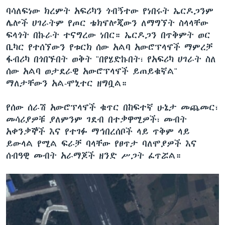
ባሳለፍነው ክረምት አፍሪካን ጎብኝተው የነበሩት ኤርዶጋንም
ሌሎች ሀገራትም የጦር ቴክኖሎጂውን ለማግኘት ስላላቸው
ፍላጎት በኩራት ተናግረው ነበር። ኤርዶጋን በጥቅምት ወር
ቢካር የተሰኘውን የቱርክ ሰው አልባ አውሮፕላኖች ማምረቻ
ፋብሪካ በጎበኙበት ወቅት "በየሄድኩበት፣ የአፍሪካ ሀገራት ስለ
ሰው አልባ ወታደራዊ አውሮፕላኖች ይጠይቁኛል"
ማለታቸውን አል-ሞኒተር ዘግቧል።
የሰው ሰራሽ አውሮፕላኖች ቁጥር በከፍተኛ ሁኔታ መጨመር፣
መሳሪያዎቹ ያለምንም ገደብ በተቃዋሚዎች፣ መብት
አቀንቃኞች እና የተገፉ ማኅበረሰቦች ላይ ጥቅም ላይ
ይውላል የሚል ፍራቻ ባላቸው የፀጥታ ባለሞያዎች እና
ሰብዓዊ መብት አራማጆች ዘንድ ሥጋት ፈጥሯል።