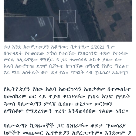
ይህ እንደ አውሮፓውያን አቆጣጠር በታኅሣሥ 2/2021 ዓ.ም
በሳተላይት የተወሰደው ፓክስ የተሰኘው የኔዘርላንድ ተቋም የተነሳው
ምስል ከኢራናዊው ሞሃጀር- 6 ጋር ተመሳሳይ ልኬት ያለው ሰው
አልባ አውሮፕላn ደግሞ ቢሾፍቱ ከሚገኘው ሰሜናዊ የአየር ማረፊያ
ሃራ ሜዳ አስፋልት ቆሞ ይታያል። /ፕላኔት ላብ ፒቢሴስ/ ኤኤፍፒ/
የኢትዮጵያን የሰው አልባ አውሮፕላን አጠቃቀም በተመለከተ
በመስከረም ወር ላይ ጥያቄ ቀርቦላቸው የነበሩ አንድ የዋይት
ኋውስ ባለሥልጣን ምላሽ ሲሰጡ፣ ሁኔታው ጦርነቱን
ለማስቆም የሚደረገውን ጥረት እንዳወሳሰበው ገልፀው ነበር።
ባለሥልጣኑ ከጋዜጠኞች ጋር በነበራቸው ቆይታ "የመሳሪያ
ክምችት መጨመር ኢትዮጵያን አያረጋጋትም። እንደውም ያ