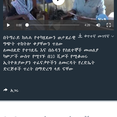
ቋንቋዎች
0:00
4:26
ቀጥተኛ መገናኛ
በትግራይ ክልል የተካሄደውን ወታደራዊ
ግጭት ተከትሎ ቀያቸውን ጥለው
ለመሰደድ የተገደዱ እና በሱዳን የስደተኞች መጠለያ
ካምፖች ውስጥ የሚገኙ በ10 ሺዎች የሚቆጠሩ
ኢትዮጵያውያን ተፈናቃዮችን ለመርዳት የረድኤት
ድርጅቶች ጥረት በማድረግ ላይ ናቸው
አጋሩ