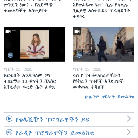
ምንድን ነው? - የአድማጭ
እየተፈጸመ ነው" ሲሉ የክልሉ
ተመልካቾች አስተያየት
ጊዜያዊ አስተዳደር ፕሬዝደንት
ተናገሩ
ማርች 13, 2025
ማርች 13, 2025
አርቲስት አንዱዓለም ጎሣ
ሩሲያ የተቆጣጠረቻቸውን
ተጨማሪ 13 ቀናትን በእስር
የዩክሬን ግዛቶች እንደያዘች
እንዲቆይ ፍርድ ቤት ፈቀደ
መቀጠል ትሻለች
ሁሉንም ክፍሎች ይመልከቱ
የቴሌቪዥን ፕሮግራሞችን ይዩ
የራዲዮ ፕሮግራሞችን ይመልከቱ