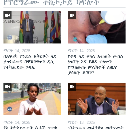
የፕሮግራሙ ተከታታይ ክፍሎች
ማርች 14, 2025
ማርች 14, 2025
በአፍሪካ የኅይል አቅርቦት ላይ
የቆዳ ላይ ቀላል እብጠት መሰል
ያተኮረውና በዋሽንግተን ዲሲ
ነገሮች እና የቆዳ ቀለምን
የተካሔደው ጉባኤ
የሚለውጡ ምልክቶች ለጤና
ያሳስቡ ይኾን?
ማርች 14, 2025
ማርች 13, 2025
የኢትዮጵያውያት ሴቶች ጥያቄ
"በትግራይ መፈንቅለ መንግሥት