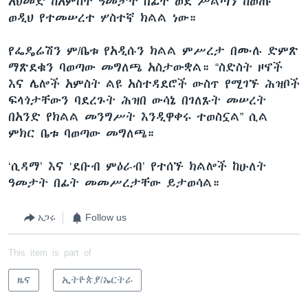
አህመድ ከአምስት ዓመታት በፊት ወደ ሥልጣን ከወጡ
ወዲህ የተመሠረተ ሦስተኛ ክልል ነው።
የፌዴሬሽን ም/ቤቱ የአዲሱን ክልል ምሥረታ በሙሉ ድምጽ
ማጽደቁን ባወጣው መግለጫ አስታውቋል። “ስድስት ዞኖች
እና ሌሎች አምስት ልዩ አስተዳደሮች ውስጥ የሚገኙ ሕዝቦች
ፍላጎታቸውን ባደረጉት ሕዝበ ውሳኔ በገለጹት መሠረት
በአንድ የክልል መንግሥት እንዲዋቀሩ ተወስኗል” ሲል
ምክር ቤቱ ባወጣው መግለጫ።
‘ሲዳማ’ እና ‘ደቡብ ምዕራብ’ የተሰኙ ክልሎች ከሁለት
ዓመታት በፊት መመሥረታቸው ይታወሳል።
አጋሩ
Follow us
This item is part of
ዜና
ኢትዮጵያ/ኤርትራ