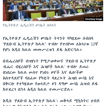
ቋንቋዎች
የኢትዮጵያ ፌዴሬሽን ም/ቤት አባላት
የኢትዮጵያ ፌዴሬሽን ም/ቤት ትላንት ባካሄደው ስብሰባ
“የደቡብ ኢትዮጵያ ክልል” ተብሎ የተሰየመ ለአገሪቱ 12ኛ
የሆነ አዲስ ክልል መመሥረቱን ይፋ አድርጓል።
በብሔረሰቦች ብዝሃነት የሚታወቀውና ‘የደቡብ ኢትዮጵያ
ብሔር ብሄረሰቦች እና ሕዝቦች ክልል’ ተብሎ ይጠራ
በነበረው ክልል ውስጥ የነበሩ ዞኖች እና ሌሎችም
አስተዳደሮች ባለፈው የካቲት ባደረጉት ሕዝበ ውሳኔ እና
በቅርቡ የተካሄደው የወላይታ ዞን ዳግም ውሳኔ ሕዝብ ይፋ
ከተደረገ በኋላ አዲስ ክልል ተመሥርቷል።
አዲሱ ‘የደቡብ ኢትዮጵያ ክልል’፣ ጠቅላይ ሚኒስትር ዐብይ