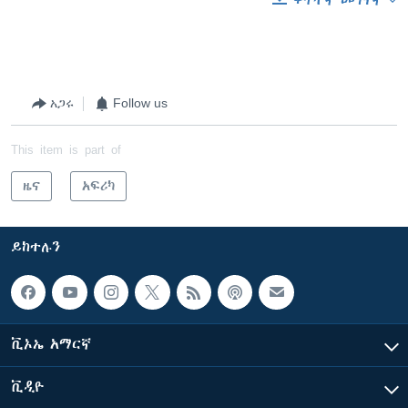
አጋሩ
Follow us
This item is part of
ዜና
አፍሪካ
ይከተሉን
ቪኦኤ አማርኛ
ቪዲዮ