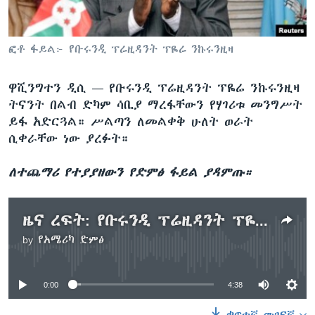
ፎቶ ፋይል፦ የቡሩንዲ ፕሬዚዳንት ፕዬሬ ንኩሩንዚዛ
ቋንቋዎች
ዋሺንግተን ዲሲ —
የቡሩንዲ ፕሬዚዳንት ፕዬሬ ንኩሩንዚዛ
ትናንት በልብ ድካም ሳቢያ ማረፋቸውን የሃገሪቱ መንግሥት
ይፋ አድርጓል። ሥልጣን ለመልቀቅ ሁለት ወራት
ሲቀራቸው ነው ያረፉት።
ለተጨማሪ የተያያዘውን የድምፅ ፋይል ያዳምጡ።
ዜና ረፍት: የቡሩንዲ ፕሬዚዳንት ፕዬሬ ንኩሩንዚዛ አረፉ
by
የአሜሪካ ድምፅ
No media source currently available
0:00
4:38
ቀጥተኛ መገናኛ