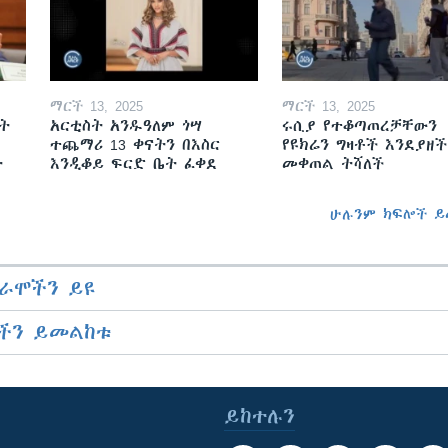
ማርች 13, 2025
ማርች 13, 2025
ት
አርቲስት አንዱዓለም ጎሣ
ሩሲያ የተቆጣጠረቻቸውን
ተጨማሪ 13 ቀናትን በእስር
የዩክሬን ግዛቶች እንደያዘች
ት
እንዲቆይ ፍርድ ቤት ፈቀደ
መቀጠል ትሻለች
ሁሉንም ክፍሎች ይ
ራሞችን ይዩ
ችን ይመልከቱ
ይከተሉን