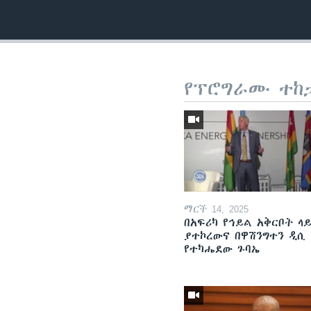
የፕሮግራሙ ተከ
ማርች 14, 2025
በአፍሪካ የኅይል አቅርቦት ላ
ያተኮረውና በዋሽንግተን ዲሲ
የተካሔደው ጉባኤ