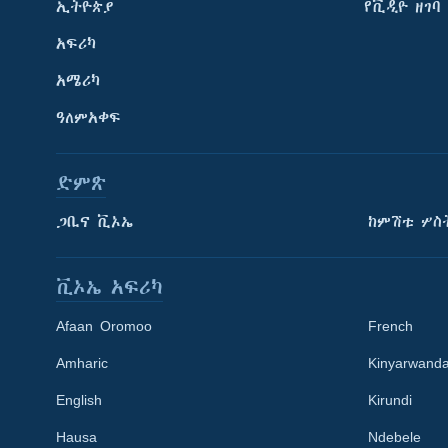
ኢትዮጵያ
የቪዲዮ ዘገባ
አፍሪካ
አሜሪካ
ዓለምአቀፍ
ድምጽ
ጋቢና ቪኦኤ
ከምሽቱ ሦስ
ቪኦኤ አፍሪካ
Afaan Oromoo
French
Amharic
Kinyarwand
English
Kirundi
Learning English
Hausa
Ndebele