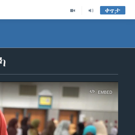
ቀጥታ
ካ
EMBED