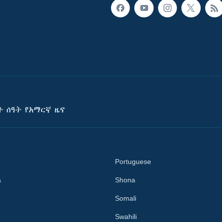
ት ሰዓት የአማርኛ ዜና
Portuguese
a
Shona
Somali
Swahili