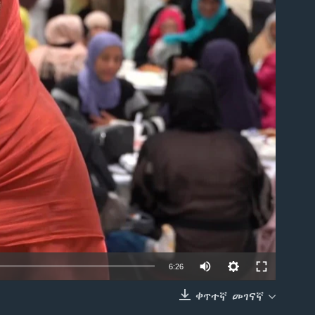
able
Auto
6:26
240p
ቀጥተኛ መገናኛ
EMBED
360p