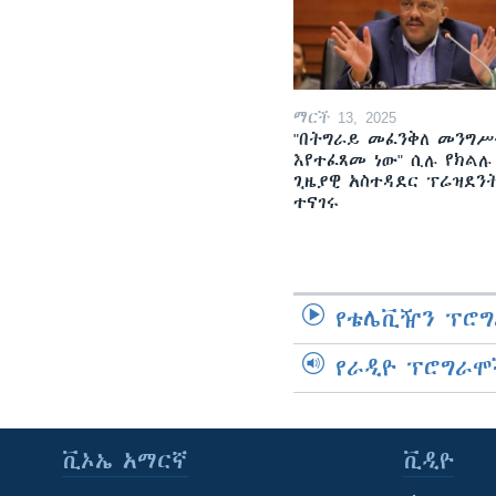
ማርች 13, 2025
"በትግራይ መፈንቅለ መንግሥ
እየተፈጸመ ነው" ሲሉ የክልሉ
ጊዜያዊ አስተዳደር ፕሬዝደን
ተናገሩ
የቴሌቪዥን ፕሮግ
የራዲዮ ፕሮግራሞ
ቪኦኤ አማርኛ
ቪዲዮ