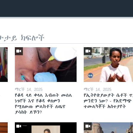
ታታይ ክፍሎች
Auto
240p
360p
720p
1080p
ማርች 14, 2025
ማርች 14, 2025
ይ
የቆዳ ላይ ቀላል እብጠት መሰል
የኢትዮጵያውያት ሴቶች ጥ
ነገሮች እና የቆዳ ቀለምን
ምንድን ነው? - የአድማጭ
የሚለውጡ ምልክቶች ለጤና
ተመልካቾች አስተያየት
ያሳስቡ ይኾን?