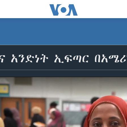
ና አንድነት ኢፍጣር በአሜሪ