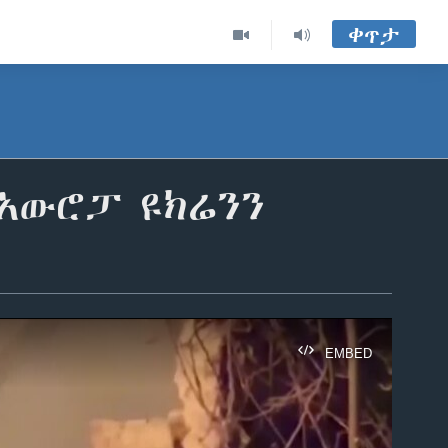
ቀጥታ
አውሮፓ ዩክሬንን
EMBED