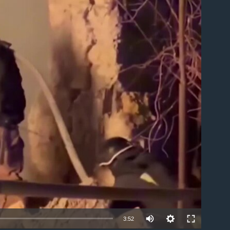
able
Auto
3:52