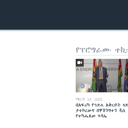
የፕሮግራሙ ተከ
ማርች 14, 2025
በአፍሪካ የኅይል አቅርቦት ላ
ያተኮረውና በዋሽንግተን ዲሲ
የተካሔደው ጉባኤ