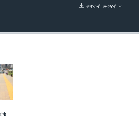
240p
ቀጥተኛ መገናኛ
EMBED
360p
480p
720p
1080p
480p
ያቄ