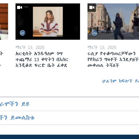
ማርች 13, 2025
ማርች 13, 2025
ት
አርቲስት አንዱዓለም ጎሣ
ሩሲያ የተቆጣጠረቻቸውን
ተጨማሪ 13 ቀናትን በእስር
የዩክሬን ግዛቶች እንደያዘች
ት
እንዲቆይ ፍርድ ቤት ፈቀደ
መቀጠል ትሻለች
ሁሉንም ክፍሎች ይ
ራሞችን ይዩ
ችን ይመልከቱ