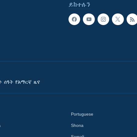
ይከተሉን
ት ሰዓት የአማርኛ ዜና
Portuguese
a
Shona
Somali