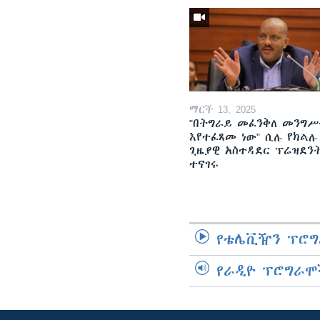
ማርች 13, 2025
"በትግራይ መፈንቅለ መንግሥ
እየተፈጸመ ነው" ሲሉ የክልሉ
ጊዜያዊ አስተዳደር ፕሬዝደን
ተናገሩ
የቴሌቪዥን ፕሮግ
የራዲዮ ፕሮግራሞ