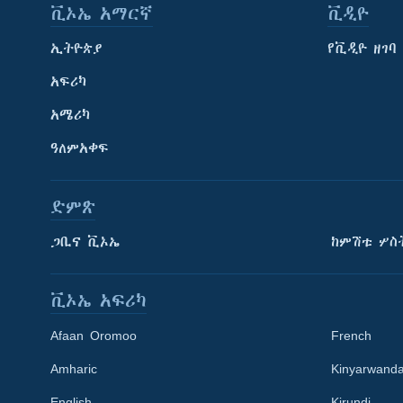
ቪኦኤ አማርኛ
ቪዲዮ
ኢትዮጵያ
የቪዲዮ ዘገባ
አፍሪካ
አሜሪካ
ዓለምአቀፍ
ድምጽ
ጋቢና ቪኦኤ
ከምሽቱ ሦስ
ቪኦኤ አፍሪካ
Afaan Oromoo
French
Amharic
Kinyarwand
English
Kirundi