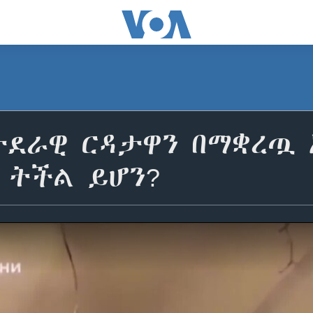
ታደራዊ ርዳታዋን በማቋረጧ 
 ትችል ይሆን?