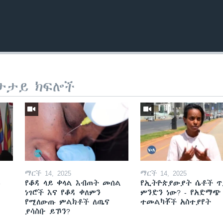
ታታይ ክፍሎች
Auto
240p
360p
720p
1080p
ማርች 14, 2025
ማርች 14, 2025
ይ
የቆዳ ላይ ቀላል እብጠት መሰል
የኢትዮጵያውያት ሴቶች ጥ
ነገሮች እና የቆዳ ቀለምን
ምንድን ነው? - የአድማጭ
የሚለውጡ ምልክቶች ለጤና
ተመልካቾች አስተያየት
ያሳስቡ ይኾን?