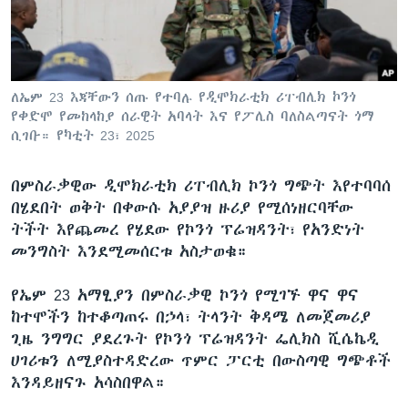
ቋንቋዎች
ለኤም 23 እጃቸውን ሰጡ የተባሉ የዲሞክራቲክ ሪፐብሊክ ኮንጎ
የቀድሞ የመከላከያ ሰራዊት አባላት እና የፖሊስ ባለስልጣናት ጎማ
ሲገቡ። የካቲት 23፣ 2025
በምስራቃዊው ዲሞክራቲክ ሪፐብሊክ ኮንጎ ግጭት እየተባባሰ
በሄደበት ወቅት በቀውሱ አያያዝ ዙሪያ የሚሰነዘርባቸው
ትችት እየጨመረ የሄደው የኮንጎ ፕሬዝዳንት፣ የአንድነት
መንግስት እንደሚመሰርቱ አስታወቁ።
የኤም 23 አማፂያን በምስራቃዊ ኮንጎ የሚገኙ ዋና ዋና
ከተሞችን ከተቆጣጠሩ በኃላ፣ ትላንት ቅዳሜ ለመጀመሪያ
ጊዜ ንግግር ያደረጉት የኮንጎ ፕሬዝዳንት ፌሊክስ ሺሴኬዲ
ሀገሪቱን ለሚያስተዳድረው ጥምር ፓርቲ በውስጣዊ ግጭቶች
እንዳይዘናጉ አሳስበዋል።