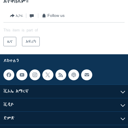
አትቀበልም።
አጋሩ
Follow us
This item is part of
ዜና
አፍሪካ
ይከተሉን
ቪኦኤ አማርኛ
ቪዲዮ
ድምጽ