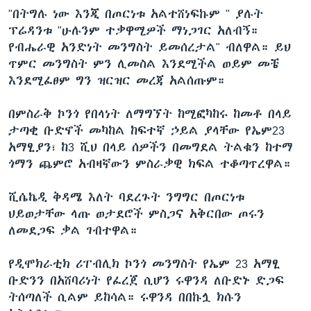
"በትግሉ ነው እንጂ በጦርነቱ አልተሸነፍኩም " ያሉት
ፕሬዳንቱ "ሁሉንም ተቃዋሚዎች ማነጋገር አለብኝ።
የብሔራዊ አንድነት መንግስት ይመሰረታል" ብለዋል። ይህ
ጥምር መንግስት ምን ሊመስል እንደሚችል ወይም መቼ
እንደሚፈፀም ግን ዝርዝር መረጃ አልሰጡም።
በምስራቅ ኮንጎ የበላነት ለማግኘት ከሚፎካከሩ ከመቶ በላይ
ታጣቂ ቡድኖች መካከል ከፍተኛ ኃይል ያላቸው የኤም23
አማፂያን፣ ከ3 ሺህ በላይ ሰዎችን በመግደል ትልቁን ከተማ
ጎማን ጨምሮ አብዛኛውን ምስራቃዊ ክፍል ተቆጣጥረዋል።
ሺሴኬዲ ቅዳሜ እለት ባደረጉት ንግግር በጦርነቱ
ህይወታቸው ላጡ ወታደሮች ምስጋና አቅርበው ጦሩን
ለመደጋፍ ቃል ገብተዋል።
የዲሞክራቲክ ሪፐብሊክ ኮንጎ መንግስት የኤም 23 አማፂ
ቡድንን በአሸባሪነት የፈረጀ ሲሆን ሩዋንዳ ለቡድኑ ድጋፍ
ትሰጣለች ሲልም ይከሳል። ሩዋንዳ በበኩሏ ክሱን