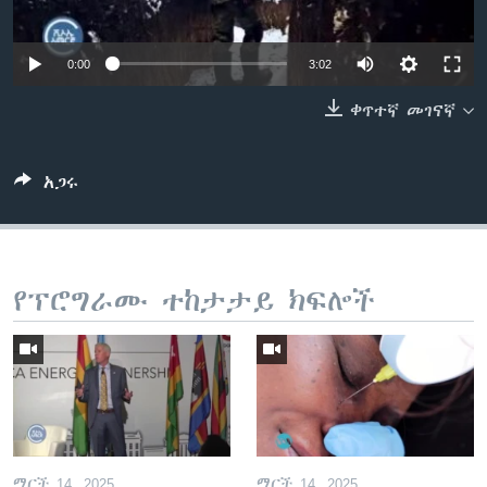
Auto
0:00
3:02
ቋንቋዎች
240p
ቀጥተኛ መገናኛ
360p
480p
አጋሩ
Auto
240p
360p
480p
720p
720p
1080p
1080p
የፕሮግራሙ ተከታታይ ክፍሎች
ማርች 14, 2025
ማርች 14, 2025