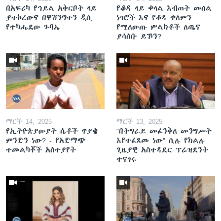
በአፍሪካ የኅይል አቅርቦት ላይ
የቆዳ ላይ ቀላል እብጠት መሰል
ያተኮረውና በዋሽንግተን ዲሲ
ነገሮች እና የቆዳ ቀለምን
የተካሔደው ጉባኤ
የሚለውጡ ምልክቶች ለጤና
ያሳስቡ ይኾን?
ማርች 14, 2025
ማርች 13, 2025
የኢትዮጵያውያት ሴቶች ጥያቄ
"በትግራይ መፈንቅለ መንግሥት
ምንድን ነው? - የአድማጭ
እየተፈጸመ ነው" ሲሉ የክልሉ
ተመልካቾች አስተያየት
ጊዜያዊ አስተዳደር ፕሬዝደንት
ተናገሩ