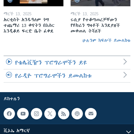
ማርች 13, 2025
ማርች 13, 2025
አርቲስት አንዱዓለም ጎሣ
ሩሲያ የተቆጣጠረቻቸውን
ተጨማሪ 13 ቀናትን በእስር
የዩክሬን ግዛቶች እንደያዘች
እንዲቆይ ፍርድ ቤት ፈቀደ
መቀጠል ትሻለች
ሁሉንም ክፍሎች ይመልከቱ
የቴሌቪዥን ፕሮግራሞችን ይዩ
የራዲዮ ፕሮግራሞችን ይመልከቱ
ይከተሉን
ቪኦኤ አማርኛ