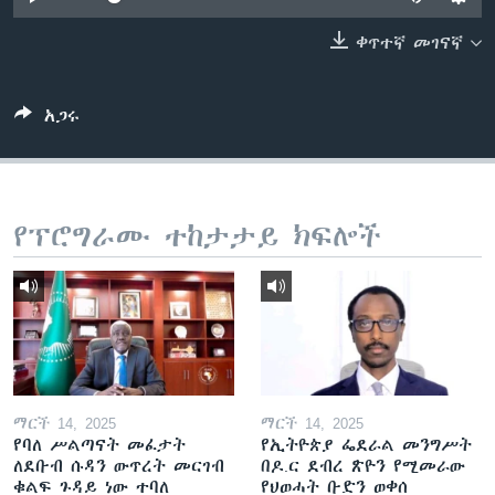
ቀጥተኛ መገናኛ
ቋንቋዎች
አጋሩ
የፕሮግራሙ ተከታታይ ክፍሎች
ማርች 14, 2025
ማርች 14, 2025
የባለ ሥልጣናት መፈታት
የኢትዮጵያ ፌደራል መንግሥት
ለደቡብ ሱዳን ውጥረት መርገብ
በዶ.ር ደብረ ጽዮን የሚመራው
ቁልፍ ጉዳይ ነው ተባለ
የህወሓት ቡድን ወቀሰ