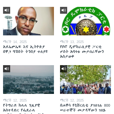
ማርች 14, 2025
ማርች 13, 2025
አይኤምኤፍ እና ኢትዮጵያ
የቦሮ ዴሞክራሲያዊ ፓርቲ
በዋጋ ግሽበት ትንበያ ተለያዩ
ሦስት አባላቱ መታሰራቸውን
አስታወቀ
ማርች 12, 2025
ማርች 12, 2025
የትግራይ ክልል ጊዜያዊ
በሐዋሳ ዩኒቨርሲቲ ያገለገሉ 800
አስተዳደር የፌደራል
ሠራተኞች መታዳቸውን ገለጹ