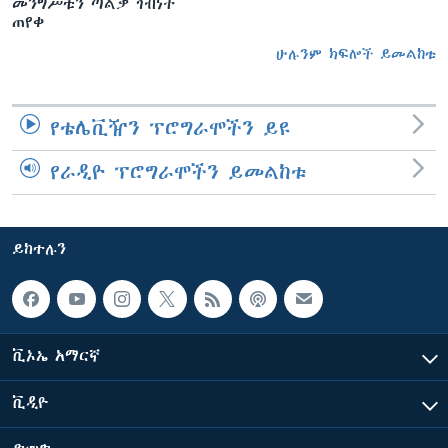
መንግሥቱን ጣልቃ ገብነት
ጠየቀ
ሁሉንም ክፍሎች ይመልከቱ
የቴሌቪዥን ፕሮግራሞችን ይዩ
የራዲዮ ፕሮግራሞችን ይመልከቱ
ይከተሉን
ቪኦኤ አማርኛ
ቪዲዮ