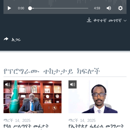
0:00
4:59
ቀጥተኛ መገናኛ
ቋንቋዎች
አጋሩ
የፕሮግራሙ ተከታታይ ክፍሎች
ማርች 14, 2025
ማርች 14, 2025
የባለ ሥልጣናት መፈታት
የኢትዮጵያ ፌደራል መንግሥት