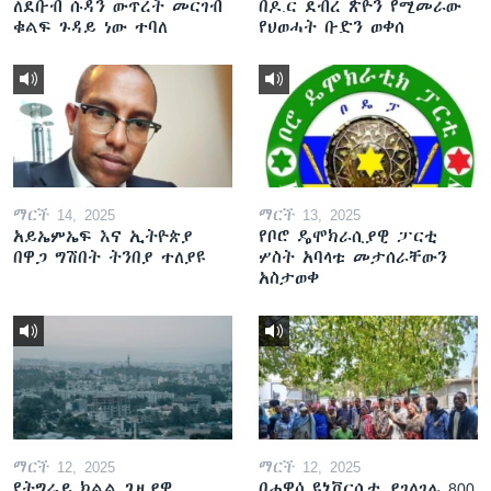
ለደቡብ ሱዳን ውጥረት መርገብ
በዶ.ር ደብረ ጽዮን የሚመራው
ቁልፍ ጉዳይ ነው ተባለ
የህወሓት ቡድን ወቀሰ
ማርች 14, 2025
ማርች 13, 2025
አይኤምኤፍ እና ኢትዮጵያ
የቦሮ ዴሞክራሲያዊ ፓርቲ
በዋጋ ግሽበት ትንበያ ተለያዩ
ሦስት አባላቱ መታሰራቸውን
አስታወቀ
ማርች 12, 2025
ማርች 12, 2025
የትግራይ ክልል ጊዜያዊ
በሐዋሳ ዩኒቨርሲቲ ያገለገሉ 800