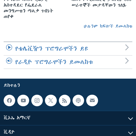
አስተዳደር የፌደራል
ሠራተኞች መታዳቸውን ገለጹ
መንግሥቱን ጣልቃ ገብነት
ጠየቀ
ሁሉንም ክፍሎች ይመልከቱ
የቴሌቪዥን ፕሮግራሞችን ይዩ
የራዲዮ ፕሮግራሞችን ይመልከቱ
ይከተሉን
ቪኦኤ አማርኛ
ቪዲዮ