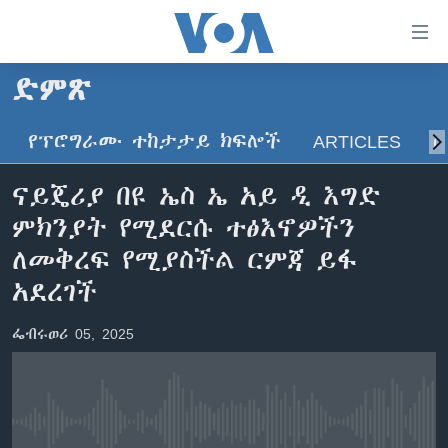
በቀላሉ
የመሥሪያ
ማገናኛዎች
ድምጽ
ዜና
ወደ
ዋናው
የፕሮግራሙ ተከታታይ ክፍሎች
ARTICLES
ስ
ኑሮ በጤንነት
ኢትዮጵያ
ይዘት
ጋቢና ቪኦኤ
እለፍ
አፍሪካ
ናይጄሪያ በዩ ኤስ ኤ አይ ዲ እግድ
ወደ
ከምሽቱ ሦስት ሰዓት የአማርኛ ዜና
ዓለምአቀፍ
ምክንያት የሚደርሱ ተፅእኖዎችን
ዋናው
ቪዲዮ
ይዘት
አሜሪካ
ለመቅረፍ የሚያስችል ርምጃ ይፋ
እለፍ
የፎቶ መድብሎች
አደረገች
መካከለኛው ምሥራቅ
ወደ
ክምችት
ዋናው
ፌብሩወሪ 05, 2025
ይዘት
እለፍ
Learning English
ይከተሉን
No media source currently available