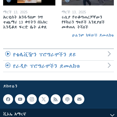
ማርች 13, 2025
ማርች 13, 2025
አርቲስት አንዱዓለም ጎሣ
ሩሲያ የተቆጣጠረቻቸውን
ተጨማሪ 13 ቀናትን በእስር
የዩክሬን ግዛቶች እንደያዘች
እንዲቆይ ፍርድ ቤት ፈቀደ
መቀጠል ትሻለች
ሁሉንም ክፍሎች ይመልከቱ
የቴሌቪዥን ፕሮግራሞችን ይዩ
የራዲዮ ፕሮግራሞችን ይመልከቱ
ይከተሉን
ቪኦኤ አማርኛ