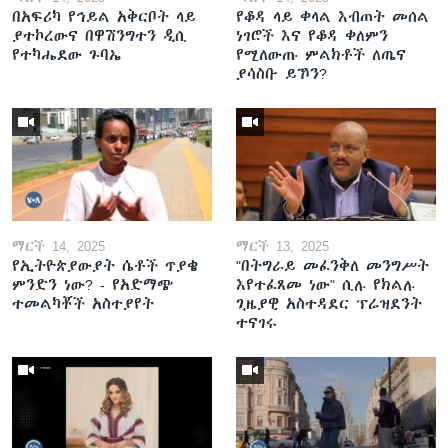
በአፍሪካ የኅይል አቅርቦት ላይ
የቆዳ ላይ ቀላል እብጠት መሰል
ያተኮረውና በዋሽንግተን ዲሲ
ነገሮች እና የቆዳ ቀለምን
የተካሔደው ጉባኤ
የሚለውጡ ምልክቶች ለጤና
ያሳስቡ ይኾን?
ማርች 14, 2025
ማርች 13, 2025
የኢትዮጵያውያት ሴቶች ጥያቄ
"በትግራይ መፈንቅለ መንግሥት
ምንድን ነው? - የአድማጭ
እየተፈጸመ ነው" ሲሉ የክልሉ
ተመልካቾች አስተያየት
ጊዜያዊ አስተዳደር ፕሬዝደንት
ተናገሩ