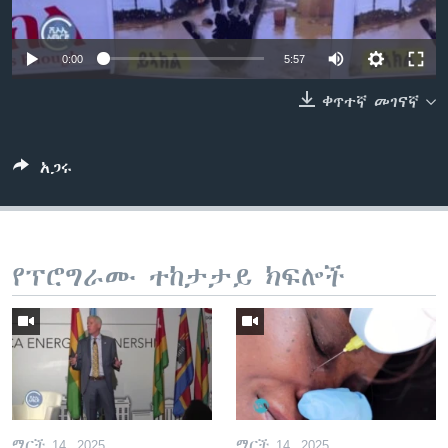
Auto
0:00
5:57
ቋንቋዎች
240p
ቀጥተኛ መገናኛ
360p
480p
አጋሩ
Auto
240p
360p
480p
720p
720p
የፕሮግራሙ ተከታታይ ክፍሎች
ማርች 14, 2025
ማርች 14, 2025