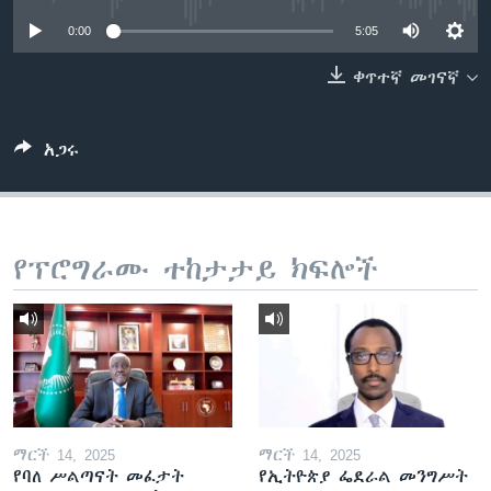
0:00
5:05
ቀጥተኛ መገናኛ
ቋንቋዎች
አጋሩ
የፕሮግራሙ ተከታታይ ክፍሎች
ማርች 14, 2025
ማርች 14, 2025
የባለ ሥልጣናት መፈታት
የኢትዮጵያ ፌደራል መንግሥት