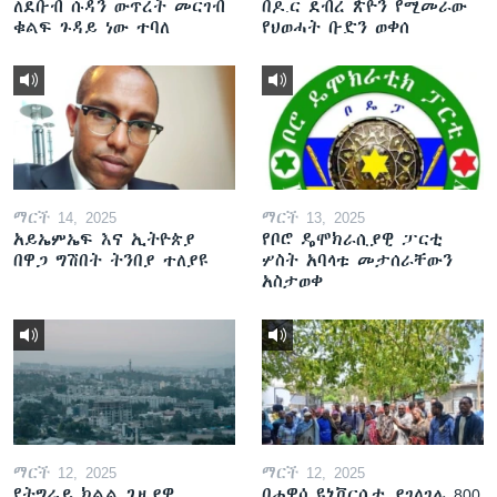
ለደቡብ ሱዳን ውጥረት መርገብ
በዶ.ር ደብረ ጽዮን የሚመራው
ቁልፍ ጉዳይ ነው ተባለ
የህወሓት ቡድን ወቀሰ
ማርች 14, 2025
ማርች 13, 2025
አይኤምኤፍ እና ኢትዮጵያ
የቦሮ ዴሞክራሲያዊ ፓርቲ
በዋጋ ግሽበት ትንበያ ተለያዩ
ሦስት አባላቱ መታሰራቸውን
አስታወቀ
ማርች 12, 2025
ማርች 12, 2025
የትግራይ ክልል ጊዜያዊ
በሐዋሳ ዩኒቨርሲቲ ያገለገሉ 800