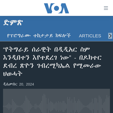
በቀላሉ
የመሥሪያ
ማገናኛዎች
ድምጽ
ዜና
ወደ
ዋናው
የፕሮግራሙ ተከታታይ ክፍሎች
ARTICLES
ስ
ኑሮ በጤንነት
ኢትዮጵያ
ይዘት
ጋቢና ቪኦኤ
እለፍ
አፍሪካ
“የትግራይ ሰራዊት በዲዲአር ስም
ወደ
ከምሽቱ ሦስት ሰዓት የአማርኛ ዜና
ዓለምአቀፍ
እንዲበተን እየተደረገ ነው” - በዶክተር
ዋናው
ቪዲዮ
ይዘት
አሜሪካ
ደብረ ጽዮን ገብረሚካኤል የሚመራው
እለፍ
የፎቶ መድብሎች
ህወሓት
መካከለኛው ምሥራቅ
ወደ
ክምችት
ዋናው
ዲሴምበር 20, 2024
ይዘት
እለፍ
Learning English
ይከተሉን
No media source currently available