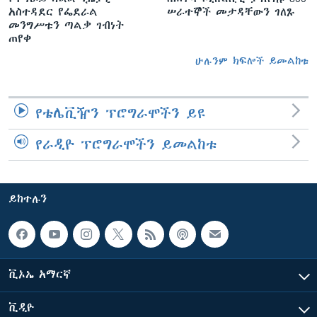
አስተዳደር የፌደራል
ሠራተኞች መታዳቸውን ገለጹ
መንግሥቱን ጣልቃ ገብነት
ጠየቀ
ሁሉንም ክፍሎች ይመልከቱ
የቴሌቪዥን ፕሮግራሞችን ይዩ
የራዲዮ ፕሮግራሞችን ይመልከቱ
ይከተሉን
ቪኦኤ አማርኛ
ቪዲዮ