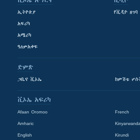
ቪኦኤ አማርኛ
ቪዲዮ
ኢትዮጵያ
የቪዲዮ ዘገባ
አፍሪካ
አሜሪካ
ዓለምአቀፍ
ድምጽ
ጋቢና ቪኦኤ
ከምሽቱ ሦስ
ቪኦኤ አፍሪካ
Afaan Oromoo
French
Amharic
Kinyarwand
English
Kirundi
Learning English