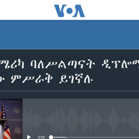
አሜሪካ ባለሥልጣናት ዲፕሎ
ው ምሥራቅ ይገኛሉ
No media source currently avail
0:00