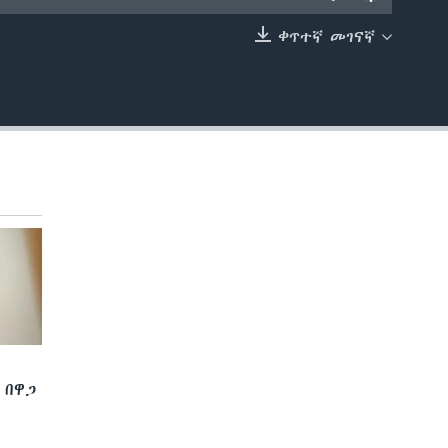
ቀጥተኛ መገናኛ
EMBED
 በዋጋ