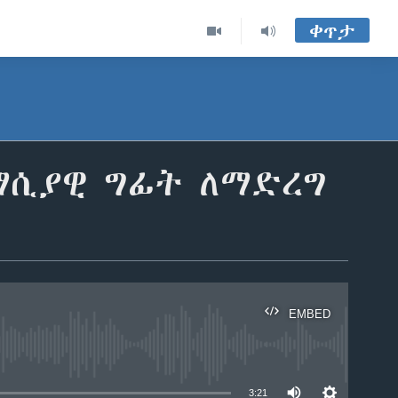
ቀጥታ
ማሲያዊ ግፊት ለማድረግ
EMBED
able
3:21