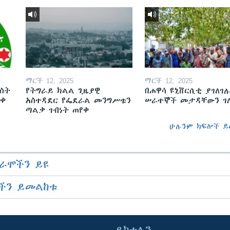
ማርች 12, 2025
ማርች 12, 2025
ስት
የትግራይ ክልል ጊዜያዊ
በሐዋሳ ዩኒቨርሲቲ ያገለገሉ
ወቀ
አስተዳደር የፌደራል መንግሥቱን
ሠራተኞች መታዳቸውን ገ
ጣልቃ ገብነት ጠየቀ
ሁሉንም ክፍሎች ይ
ራሞችን ይዩ
ችን ይመልከቱ