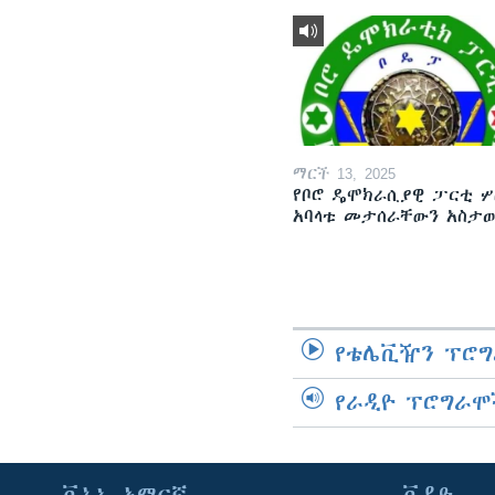
ማርች 13, 2025
የቦሮ ዴሞክራሲያዊ ፓርቲ ሦ
አባላቱ መታሰራቸውን አስታ
የቴሌቪዥን ፕሮግ
የራዲዮ ፕሮግራሞ