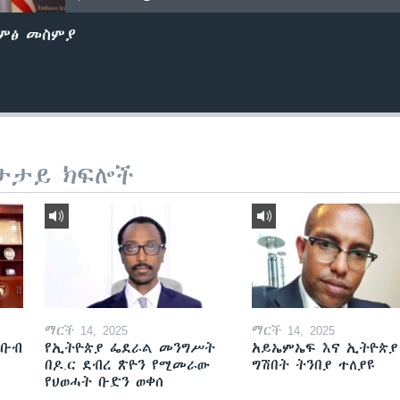
ድምፅ መስምያ
ታታይ ክፍሎች
ማርች 14, 2025
ማርች 14, 2025
ደቡብ
የኢትዮጵያ ፌደራል መንግሥት
አይኤምኤፍ እና ኢትዮጵያ
በዶ.ር ደብረ ጽዮን የሚመራው
ግሽበት ትንበያ ተለያዩ
የህወሓት ቡድን ወቀሰ