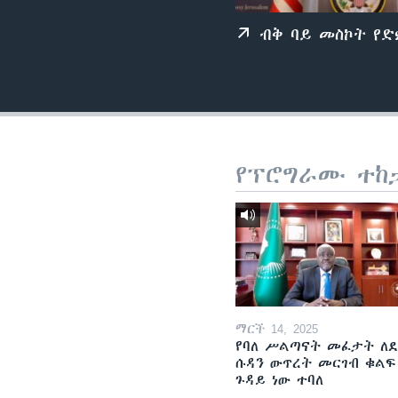
ብቅ ባይ መስኮት የ
የፕሮግራሙ ተከ
ማርች 14, 2025
የባለ ሥልጣናት መፈታት ለ
ሱዳን ውጥረት መርገብ ቁልፍ
ጉዳይ ነው ተባለ