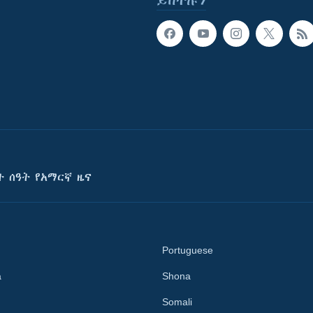
ይከተሉን
ት ሰዓት የአማርኛ ዜና
Portuguese
a
Shona
Somali