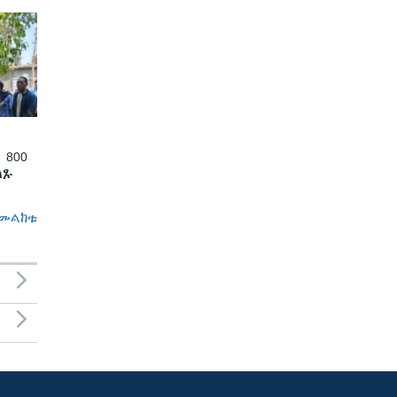
 800
ለጹ
መልከቱ