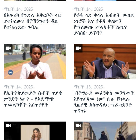
ማርች 14, 2025
ማርች 14, 2025
በአፍሪካ የኅይል አቅርቦት ላይ
የቆዳ ላይ ቀላል እብጠት መሰል
ያተኮረውና በዋሽንግተን ዲሲ
ነገሮች እና የቆዳ ቀለምን
የተካሔደው ጉባኤ
የሚለውጡ ምልክቶች ለጤና
ያሳስቡ ይኾን?
ማርች 14, 2025
ማርች 13, 2025
የኢትዮጵያውያት ሴቶች ጥያቄ
"በትግራይ መፈንቅለ መንግሥት
ምንድን ነው? - የአድማጭ
እየተፈጸመ ነው" ሲሉ የክልሉ
ተመልካቾች አስተያየት
ጊዜያዊ አስተዳደር ፕሬዝደንት
ተናገሩ