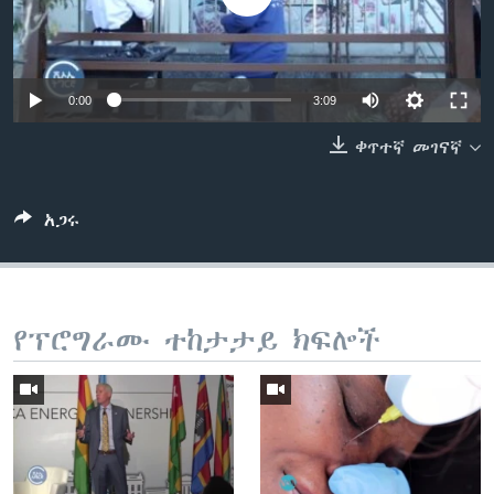
ቋንቋዎች
0:00
3:09
ቀጥተኛ መገናኛ
አጋሩ
የፕሮግራሙ ተከታታይ ክፍሎች