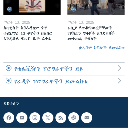
ማርች 13, 2025
ማርች 13, 2025
አርቲስት አንዱዓለም ጎሣ
ሩሲያ የተቆጣጠረቻቸውን
ተጨማሪ 13 ቀናትን በእስር
የዩክሬን ግዛቶች እንደያዘች
እንዲቆይ ፍርድ ቤት ፈቀደ
መቀጠል ትሻለች
ሁሉንም ክፍሎች ይመልከቱ
የቴሌቪዥን ፕሮግራሞችን ይዩ
የራዲዮ ፕሮግራሞችን ይመልከቱ
ይከተሉን