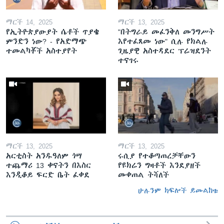
ማርች 14, 2025
ማርች 13, 2025
የኢትዮጵያውያት ሴቶች ጥያቄ
"በትግራይ መፈንቅለ መንግሥት
ምንድን ነው? - የአድማጭ
እየተፈጸመ ነው" ሲሉ የክልሉ
ተመልካቾች አስተያየት
ጊዜያዊ አስተዳደር ፕሬዝደንት
ተናገሩ
ማርች 13, 2025
ማርች 13, 2025
አርቲስት አንዱዓለም ጎሣ
ሩሲያ የተቆጣጠረቻቸውን
ተጨማሪ 13 ቀናትን በእስር
የዩክሬን ግዛቶች እንደያዘች
እንዲቆይ ፍርድ ቤት ፈቀደ
መቀጠል ትሻለች
ሁሉንም ክፍሎች ይመልከቱ