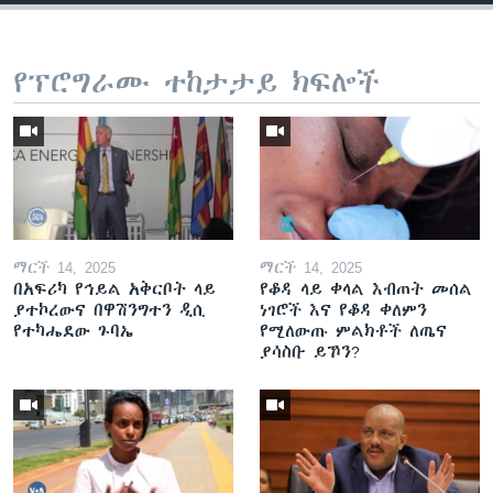
የፕሮግራሙ ተከታታይ ክፍሎች
ማርች 14, 2025
ማርች 14, 2025
በአፍሪካ የኅይል አቅርቦት ላይ
የቆዳ ላይ ቀላል እብጠት መሰል
ያተኮረውና በዋሽንግተን ዲሲ
ነገሮች እና የቆዳ ቀለምን
የተካሔደው ጉባኤ
የሚለውጡ ምልክቶች ለጤና
ያሳስቡ ይኾን?