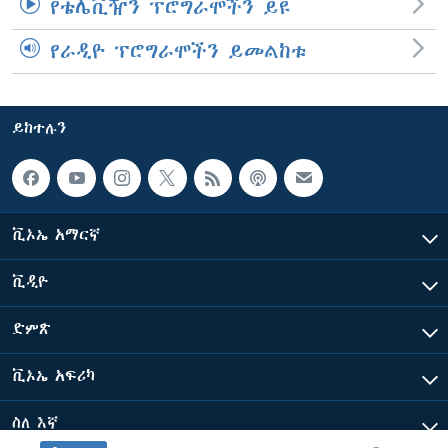
የቴሌቪዥን ፕሮግራሞችን ይዩ
የራዲዮ ፕሮግራሞችን ይመልከቱ
ይከተሉን
ቪኦኤ አማርኛ
ቪዲዮ
ድምጽ
ቪኦኤ አፍሪካ
ስለ እኛ