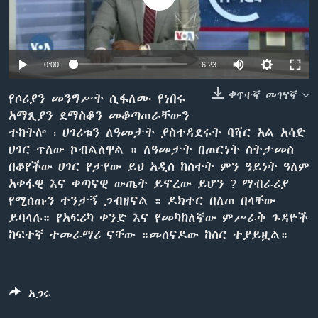
ቋንቋዎች
0:00
6:23
ቀጥተኛ መገናኛ
የሶሪያን መንግሥት ሲፋለሙ የነበሩ
አማጺያን ደማስቆን መቆጣጠራቸውን
ተከትሎ ፣ ሀገሪቱን ለዓመታት ያስተዳደሩት ባሻር አል አሳድ
ሀገር ጥለው ኮብልለዋል ። ለዓመታት በጦርነት ስትታመስ
በቆየችው ሀገር የታየው ይህ አዲስ ከስተት ምን ዓይነት ዓለም
አቀፋዊ እና ቀጣናዊ ውጤት ይኖረው ይሆን ? ማብራሪያ
የሚሰጡን ተንታኝ ጋብዘናል ። ዶክተር በለጠ በላቸው
ይባላሉ። የአፍሪካ ቀንድ እና የመካከለኛው ምሥራቅ ጉዳዮች
ከፍተኛ ተመራማሪ ናቸው ።መሰናዶው ከስር ተያይዟል።
አጋሩ