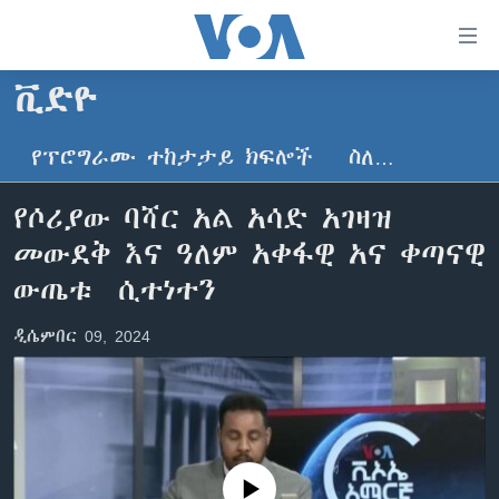
በቀላሉ
የመሥሪያ
ማገናኛዎች
ቪድዮ
ዜና
ወደ
ዋናው
የፕሮግራሙ ተከታታይ ክፍሎች
ስለ…
ኑሮ በጤንነት
ኢትዮጵያ
ይዘት
ጋቢና ቪኦኤ
እለፍ
አፍሪካ
የሶሪያው ባሻር አል አሳድ አገዛዝ
ወደ
ከምሽቱ ሦስት ሰዓት የአማርኛ ዜና
ዓለምአቀፍ
መውደቅ እና ዓለም አቀፋዊ አና ቀጣናዊ
ዋናው
ቪዲዮ
ይዘት
አሜሪካ
ውጤቱ ሲተነተን
እለፍ
የፎቶ መድብሎች
መካከለኛው ምሥራቅ
ወደ
ዲሴምበር 09, 2024
ክምችት
ዋናው
ይዘት
እለፍ
Learning English
ይከተሉን
No media source currently available