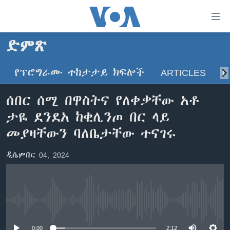
በቀላሉ
የመሥሪያ
ማገናኛዎች
ድምጽ
ዜና
ወደ
ዋናው
የፕሮግራሙ ተከታታይ ክፍሎች
ARTICLES
ስ
ኑሮ በጤንነት
ኢትዮጵያ
ይዘት
ጋቢና ቪኦኤ
እለፍ
አፍሪካ
ሰበር ሰሚ በዋስትና የለቀቃቸው አቶ
ወደ
ከምሽቱ ሦስት ሰዓት የአማርኛ ዜና
ዓለምአቀፍ
ታዬ ደንደአ ከቂሊንጦ በር ላይ
ዋናው
ቪዲዮ
ይዘት
አሜሪካ
መያዛቸውን ባለቤታቸው ተናገሩ
እለፍ
የፎቶ መድብሎች
መካከለኛው ምሥራቅ
ወደ
ዲሴምበር 04, 2024
ክምችት
ዋናው
ይዘት
እለፍ
Learning English
No media source currently available
ይከተሉን
0:00
2:12