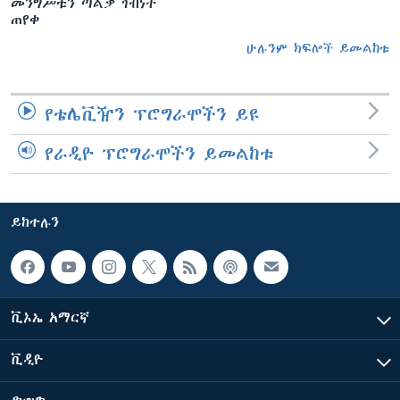
መንግሥቱን ጣልቃ ገብነት
ጠየቀ
ሁሉንም ክፍሎች ይመልከቱ
የቴሌቪዥን ፕሮግራሞችን ይዩ
የራዲዮ ፕሮግራሞችን ይመልከቱ
ይከተሉን
ቪኦኤ አማርኛ
ቪዲዮ