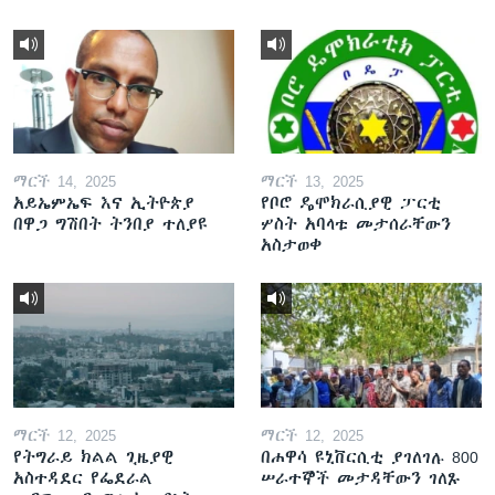
ማርች 14, 2025
ማርች 13, 2025
አይኤምኤፍ እና ኢትዮጵያ
የቦሮ ዴሞክራሲያዊ ፓርቲ
በዋጋ ግሽበት ትንበያ ተለያዩ
ሦስት አባላቱ መታሰራቸውን
አስታወቀ
ማርች 12, 2025
ማርች 12, 2025
የትግራይ ክልል ጊዜያዊ
በሐዋሳ ዩኒቨርሲቲ ያገለገሉ 800
አስተዳደር የፌደራል
ሠራተኞች መታዳቸውን ገለጹ