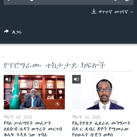
ቀጥተኛ መገናኛ
ቋንቋዎች
አጋሩ
የፕሮግራሙ ተከታታይ ክፍሎች
ማርች 14, 2025
ማርች 14, 2025
የባለ ሥልጣናት መፈታት
የኢትዮጵያ ፌደራል መንግሥት
ለደቡብ ሱዳን ውጥረት መርገብ
በዶ.ር ደብረ ጽዮን የሚመራው
ቁልፍ ጉዳይ ነው ተባለ
የህወሓት ቡድን ወቀሰ