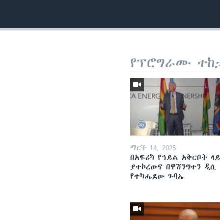
የፕሮግራሙ ተከ
ማርች 14, 2025
በአፍሪካ የኅይል አቅርቦት ላ
ያተኮረውና በዋሽንግተን ዲሲ
የተካሔደው ጉባኤ