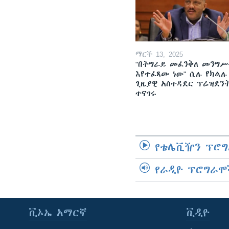
ማርች 13, 2025
"በትግራይ መፈንቅለ መንግሥ
እየተፈጸመ ነው" ሲሉ የክልሉ
ጊዜያዊ አስተዳደር ፕሬዝደን
ተናገሩ
የቴሌቪዥን ፕሮግ
የራዲዮ ፕሮግራሞ
ቪኦኤ አማርኛ
ቪዲዮ