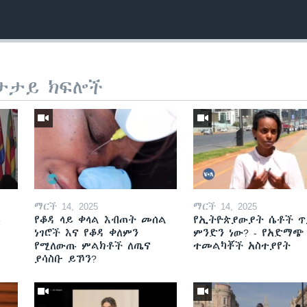
ታታይ ክፍሎች
ማርች 14, 2025
ማርች 14, 2025
ይ
የቆዳ ላይ ቀላል እብጠት መሰል
የኢትዮጵያውያት ሴቶች ጥ
ነገሮች እና የቆዳ ቀለምን
ምንድን ነው? - የአድማጭ
የሚለውጡ ምልክቶች ለጤና
ተመልካቾች አስተያየት
ያሳስቡ ይኾን?