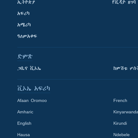
ኢትዮጵያ
የቪዲዮ ዘገባ
አፍሪካ
አሜሪካ
ዓለምአቀፍ
ድምጽ
ጋቢና ቪኦኤ
ከምሽቱ ሦስ
ቪኦኤ አፍሪካ
Afaan Oromoo
French
Amharic
Kinyarwand
English
Kirundi
Learning English
Hausa
Ndebele