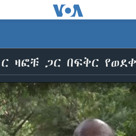
ር ዛፎቹ ጋር በፍቅር የወደ