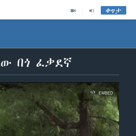
ቀጥታ
ቀው በጎ ፈቃደኛ
EMBED