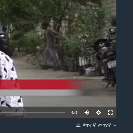
able
4:45
ቀጥተኛ መገናኛ
EMBED