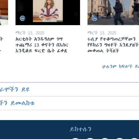
ማርች 13, 2025
ማርች 13, 2025
ት
አርቲስት አንዱዓለም ጎሣ
ሩሲያ የተቆጣጠረቻቸውን
ተጨማሪ 13 ቀናትን በእስር
የዩክሬን ግዛቶች እንደያዘች
ት
እንዲቆይ ፍርድ ቤት ፈቀደ
መቀጠል ትሻለች
ሁሉንም ክፍሎች ይ
ራሞችን ይዩ
ችን ይመልከቱ
ይከተሉን