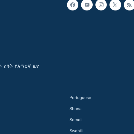
ት ሰዓት የአማርኛ ዜና
Portuguese
a
Shona
Somali
Swahili