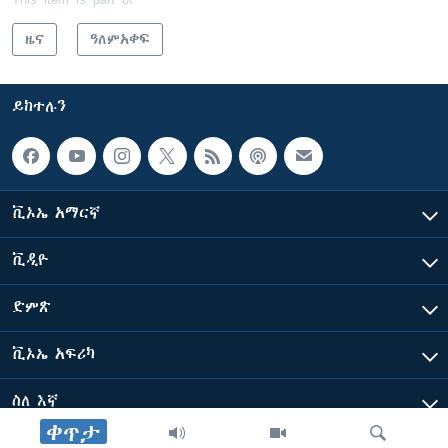
ዜና
ዓለምአቀፍ
ይከተሉን
ቪኦኤ አማርኛ
ቪዲዮ
ድምጽ
ቪኦኤ አፍሪካ
ስለ እኛ
ቀጥታ