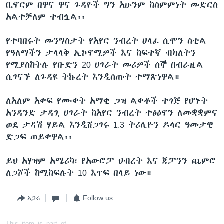
ቢኖርም በዋና ዋና ጉዳዮች ግን አሁንም ከስምምነት መድርስ
አልተቻለም ተብሏል፡፡
የተባበሩት መንግስታት የአየር ንብረት ሀላፊ ሲሞን ስቲል
የዓለማችን ታላላቅ ኢኮኖሚዎች እና ከፍተኛ ብክለትን
የሚያስከትሉ የቡድን 20 ሀገራት መሪዎች ሰኞ በብራዚል
ሲገናኙ ለጉዳዩ ትኩረት እንዲሰጡት ተማጽነዋል።
ለአለም አቀፍ የሙቀት አማቂ ጋዝ ልቀቶች ተጎጅ የሆኑት
አንዳንድ ታዳጊ ሀገራት ከአየር ንብረት ተፅዕኖን ለመቋቋምና
ወደ ታዳሽ ሃይል እንዲሸጋገሩ 1.3 ትሪሊዮን ዶላር ዓመታዊ
ድጋፍ ጠይቀዋል፡፡
ይህ አሃዝም አሜሪካ፣ የአውሮፓ ህብረት እና ጃፓንን ጨምሮ
ለጋሾች ከሚከፍሉት 10 እጥፍ በላይ ነው።
አጋሩ
Follow us
This item is part of