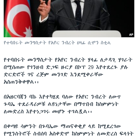
ቋንቋዎች
የተባበሩት መንግስታት የአየር ንብረት ሀላፊ ሲሞን ስቲል
የተባበሩት መንግስታት የአየር ንብረት ሃላፊ ለታዳጊ ሃገራት
በሚሰጠው የገንዘብ ድጋፍ ዙርያ በኮፕ 29 እየተደረጉ ያሉ
ድርድሮች ገና ረጅም መንገድ እንደሚቀራቸው
አስጠንቅቀዋል፡፡
በአዘርባጃን ባኩ እየተካሄደ ባለው የአየር ንብረት ለውጥ
ጉባኤ ተደራዳሪዎቹ ልዩነታቸው በማጥበብ ከስምምነት
ለመድረስ እየተነጋገሩ መሆኑ ተገልጿል፡፡
በቀጣዩ ሳምንት በጉባኤው ማጠናቀቂያ ላይ ከሚደረገው
የሚንስትሮች ስብሰባ አስቀድሞ ከስምምነት ለመድረስ ፍላጎት