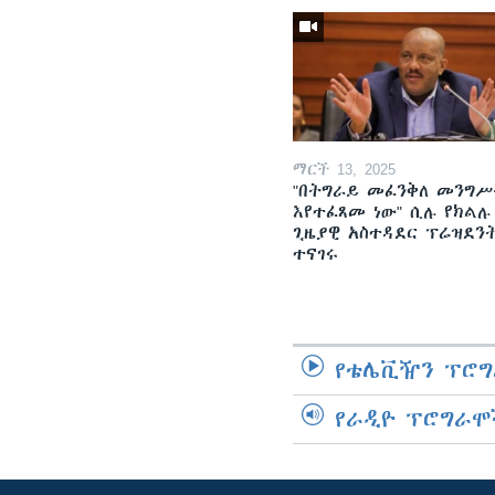
ማርች 13, 2025
"በትግራይ መፈንቅለ መንግሥ
እየተፈጸመ ነው" ሲሉ የክልሉ
ጊዜያዊ አስተዳደር ፕሬዝደን
ተናገሩ
የቴሌቪዥን ፕሮግ
የራዲዮ ፕሮግራሞ