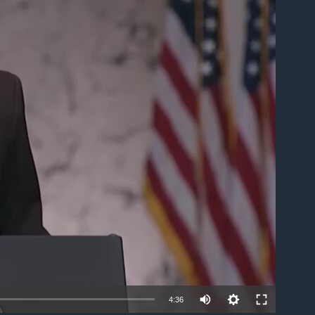
able
4:36