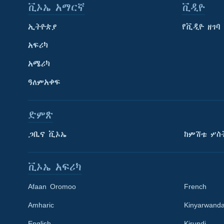
ቪኦኤ አማርኛ
ቪዲዮ
ኢትዮጵያ
የቪዲዮ ዘገባ
አፍሪካ
አሜሪካ
ዓለምአቀፍ
ድምጽ
ጋቢና ቪኦኤ
ከምሽቱ ሦስ
ቪኦኤ አፍሪካ
Afaan Oromoo
French
Amharic
Kinyarwand
English
Kirundi