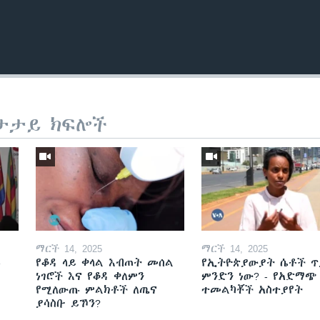
ታታይ ክፍሎች
ማርች 14, 2025
ማርች 14, 2025
ይ
የቆዳ ላይ ቀላል እብጠት መሰል
የኢትዮጵያውያት ሴቶች ጥ
ነገሮች እና የቆዳ ቀለምን
ምንድን ነው? - የአድማጭ
የሚለውጡ ምልክቶች ለጤና
ተመልካቾች አስተያየት
ያሳስቡ ይኾን?