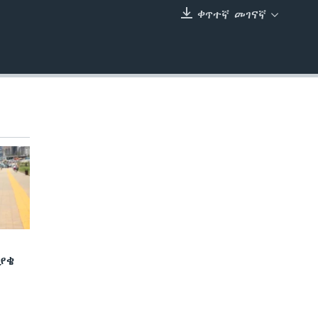
ቀጥተኛ መገናኛ
EMBED
ያቄ