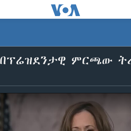
ስ በፕሬዝደንታዊ ምርጫው ት