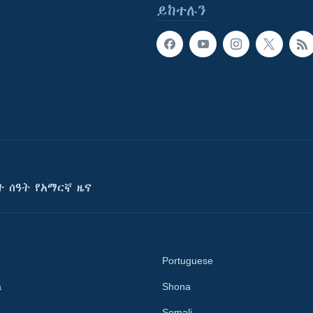
ይከተሉን
ት ሰዓት የአማርኛ ዜና
Portuguese
a
Shona
Somali