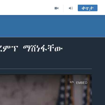
ቀጥታ
ረምፕ ማሸነፋቸው
EMBED