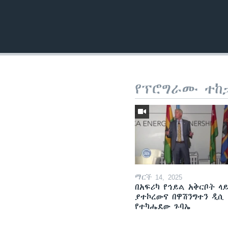
የፕሮግራሙ ተከ
ማርች 14, 2025
በአፍሪካ የኅይል አቅርቦት ላ
ያተኮረውና በዋሽንግተን ዲሲ
የተካሔደው ጉባኤ