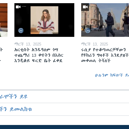
ማርች 13, 2025
ማርች 13, 2025
ት
አርቲስት አንዱዓለም ጎሣ
ሩሲያ የተቆጣጠረቻቸውን
ተጨማሪ 13 ቀናትን በእስር
የዩክሬን ግዛቶች እንደያዘች
ት
እንዲቆይ ፍርድ ቤት ፈቀደ
መቀጠል ትሻለች
ሁሉንም ክፍሎች ይ
ራሞችን ይዩ
ችን ይመልከቱ