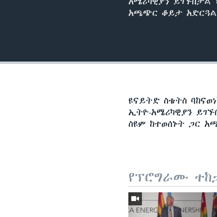
አሜሪካዊያን ይገኙበታል 
አጫጭር ቆይታ አድርጓል
ዩናይትድ ስቴትስ ባከናወ
ኢትዮ-አሜሪካዊያን ይገኙ
ስዩም ከተወሰኑት ጋር አ
የፕሮግራሙ ተከ