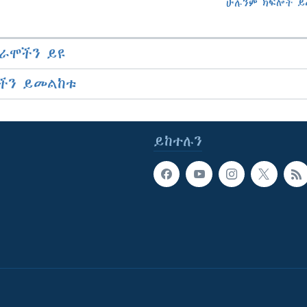
ሁሉንም ክፍሎች ይ
ራሞችን ይዩ
ችን ይመልከቱ
ይከተሉን