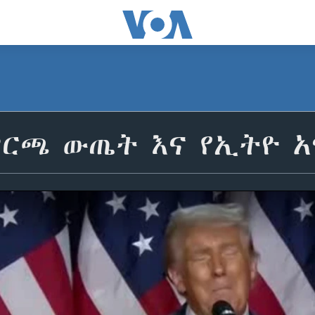
ምርጫ ውጤት እና የኢትዮ አ