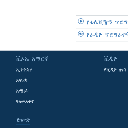
የቴሌቪዥን ፕሮግ
የራዲዮ ፕሮግራሞ
ቪኦኤ አማርኛ
ቪዲዮ
ኢትዮጵያ
የቪዲዮ ዘገባ
አፍሪካ
አሜሪካ
ዓለምአቀፍ
ድምጽ