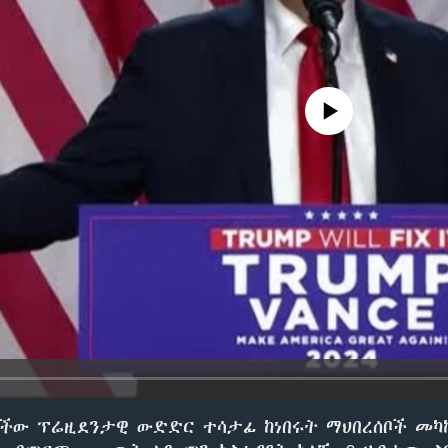
No media source currently avail
ነችው ፕሬዚደንታዊ ውድድር ተሳታፊ ከነበሩት ማህበረሰቦች መካ