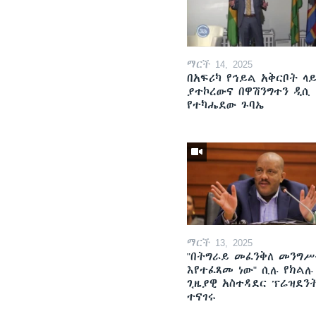
ማርች 14, 2025
በአፍሪካ የኅይል አቅርቦት ላ
ያተኮረውና በዋሽንግተን ዲሲ
የተካሔደው ጉባኤ
ማርች 13, 2025
"በትግራይ መፈንቅለ መንግሥ
እየተፈጸመ ነው" ሲሉ የክልሉ
ጊዜያዊ አስተዳደር ፕሬዝደን
ተናገሩ