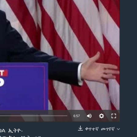
able
6:57
ቀጥተኛ መገናኛ
ከል ኢትዮ-
EMBED