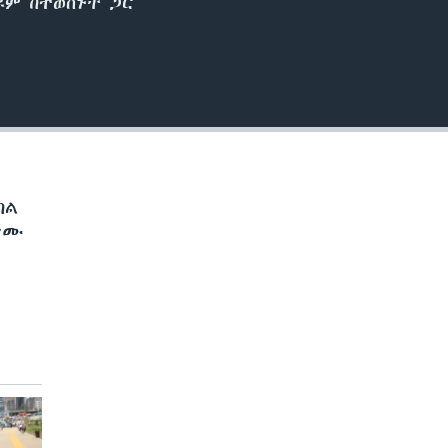
ዩም ከተወሰኑት ጋር
ከል
ብታሙ