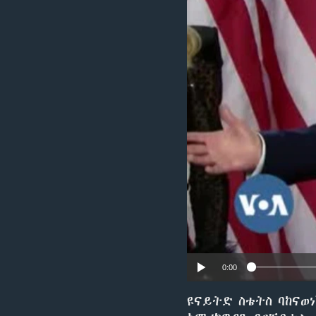
0:00
ዩናይትድ ስቴትስ ባከናወ