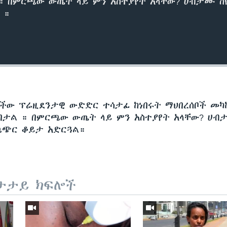
። በምርጫው ውጤት ላይ ምን አስተያየት አላቸው? ሀብታሙ ስ
 ።
ነችው ፕሬዚደንታዊ ውድድር ተሳታፊ ከነበሩት ማህበረሰቦች መካ
በታል ። በምርጫው ውጤት ላይ ምን አስተያየት አላቸው? ሀ
ጫጭር ቆይታ አድርጓል።
ታታይ ክፍሎች