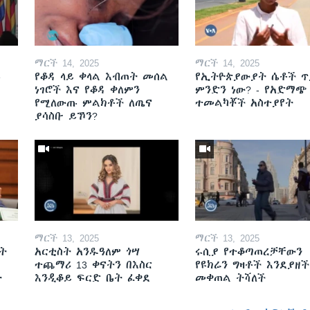
ማርች 14, 2025
ማርች 14, 2025
ይ
የቆዳ ላይ ቀላል እብጠት መሰል
የኢትዮጵያውያት ሴቶች ጥ
ነገሮች እና የቆዳ ቀለምን
ምንድን ነው? - የአድማጭ
የሚለውጡ ምልክቶች ለጤና
ተመልካቾች አስተያየት
ያሳስቡ ይኾን?
ማርች 13, 2025
ማርች 13, 2025
ት
አርቲስት አንዱዓለም ጎሣ
ሩሲያ የተቆጣጠረቻቸውን
ተጨማሪ 13 ቀናትን በእስር
የዩክሬን ግዛቶች እንደያዘች
ት
እንዲቆይ ፍርድ ቤት ፈቀደ
መቀጠል ትሻለች