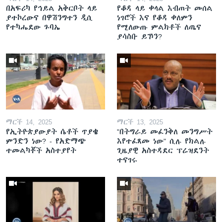
በአፍሪካ የኅይል አቅርቦት ላይ
የቆዳ ላይ ቀላል እብጠት መሰል
ያተኮረውና በዋሽንግተን ዲሲ
ነገሮች እና የቆዳ ቀለምን
የተካሔደው ጉባኤ
የሚለውጡ ምልክቶች ለጤና
ያሳስቡ ይኾን?
ማርች 14, 2025
ማርች 13, 2025
የኢትዮጵያውያት ሴቶች ጥያቄ
"በትግራይ መፈንቅለ መንግሥት
ምንድን ነው? - የአድማጭ
እየተፈጸመ ነው" ሲሉ የክልሉ
ተመልካቾች አስተያየት
ጊዜያዊ አስተዳደር ፕሬዝደንት
ተናገሩ