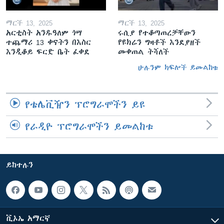
ማርች 13, 2025
ማርች 13, 2025
አርቲስት አንዱዓለም ጎሣ
ሩሲያ የተቆጣጠረቻቸውን
ተጨማሪ 13 ቀናትን በእስር
የዩክሬን ግዛቶች እንደያዘች
እንዲቆይ ፍርድ ቤት ፈቀደ
መቀጠል ትሻለች
ሁሉንም ክፍሎች ይመልከቱ
የቴሌቪዥን ፕሮግራሞችን ይዩ
የራዲዮ ፕሮግራሞችን ይመልከቱ
ይከተሉን
ቪኦኤ አማርኛ