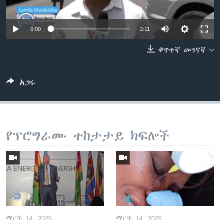
0:00
2:11
ቋንቋዎች
ቀጥተኛ መገናኛ
አጋሩ
የፕሮግራሙ ተከታታይ ክፍሎች
ማርች 14, 2025
ማርች 14, 2025