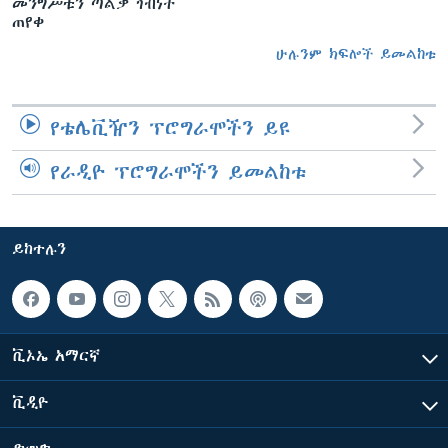
መንግሥቱን ጣልቃ ገብነት
ጠየቀ
ሁሉንም ክፍሎች ይመልከቱ
የቴሌቪዥን ፕሮግራሞችን ይዩ
የራዲዮ ፕሮግራሞችን ይመልከቱ
ይከተሉን
ቪኦኤ አማርኛ
ቪዲዮ