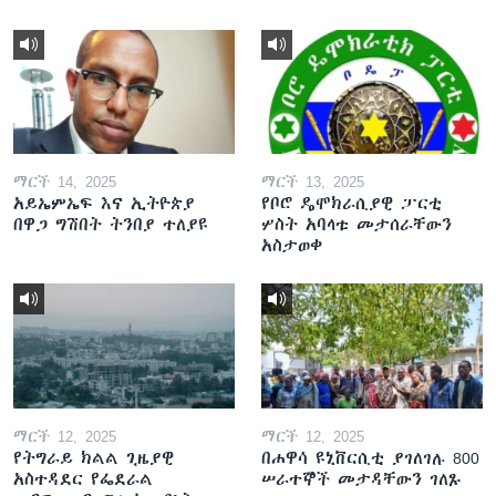
ማርች 14, 2025
ማርች 13, 2025
አይኤምኤፍ እና ኢትዮጵያ
የቦሮ ዴሞክራሲያዊ ፓርቲ
በዋጋ ግሽበት ትንበያ ተለያዩ
ሦስት አባላቱ መታሰራቸውን
አስታወቀ
ማርች 12, 2025
ማርች 12, 2025
የትግራይ ክልል ጊዜያዊ
በሐዋሳ ዩኒቨርሲቲ ያገለገሉ 800
አስተዳደር የፌደራል
ሠራተኞች መታዳቸውን ገለጹ