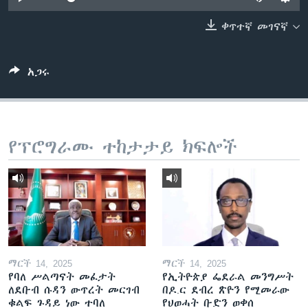
ቀጥተኛ መገናኛ
ቋንቋዎች
አጋሩ
የፕሮግራሙ ተከታታይ ክፍሎች
ማርች 14, 2025
ማርች 14, 2025
የባለ ሥልጣናት መፈታት
የኢትዮጵያ ፌደራል መንግሥት
ለደቡብ ሱዳን ውጥረት መርገብ
በዶ.ር ደብረ ጽዮን የሚመራው
ቁልፍ ጉዳይ ነው ተባለ
የህወሓት ቡድን ወቀሰ